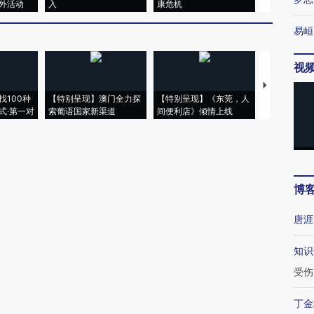
外活动
入
康危机
心“花钱找虐
易峘
视
【推广】走
找100种
【特别呈现】澳门全力探
【特别呈现】《东莞，人
会，让数智科
式·第一对
索葡语国家新渠道
间便利店》倾情上线
业
博
唐涯
知识
受伤
丁金