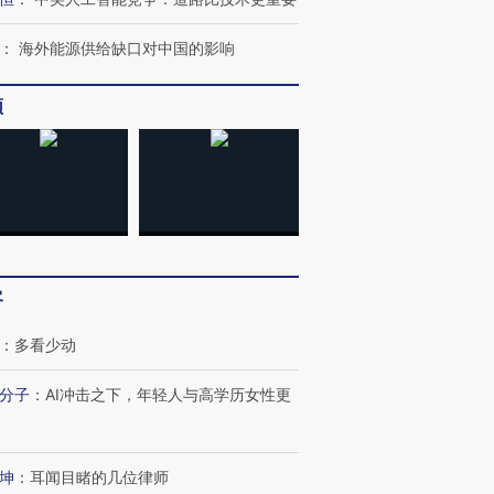
”？
毒品
育部长拱下台
13人遇难
：
海外能源供给缺口对中国的影响
频
进第四届链博
【商旅对话】华住集团
技“链”接产
【特别呈现】寻找100种
CFO：不靠规模取胜，华
【特别呈
有意思的生活方式·第三对
住三大增长引擎是什么？
有意思的
客
：
多看少动
分子
：
AI冲击之下，年轻人与高学历女性更
坤
：
耳闻目睹的几位律师