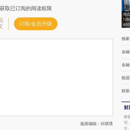
获取已订阅的阅读权限
湖北
12
员
订阅/会员升级
40
文
独家
金融
金融
能源
财新
财
财
写
版面编辑：邱祺璞
引