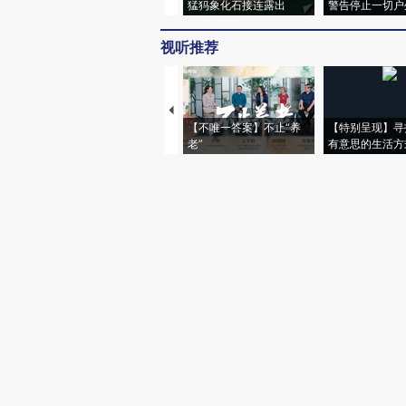
猛犸象化石接连露出
警告停止一切户
视听推荐
【不唯一答案】不止“养
【特别呈现】寻
老”
有意思的生活方