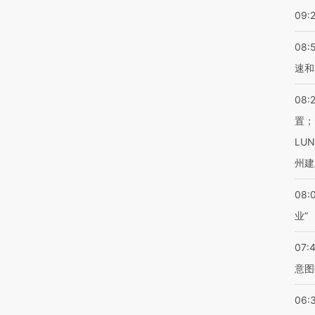
09:
08:
速和
08:
置；
LU
州建
08:
业”
07:
意图
06: