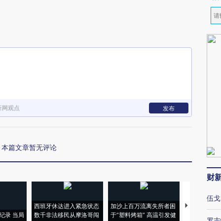
新网观点
发布
本篇文章暂无评论
财
伍戈
西班牙休达进入紧急状态
加沙上百万流离失所者困
视线｜HYR
纪录 当局
数千非法移民从摩洛哥闯
于“塑料烤箱” 高温引发健
术：是什么
罗志