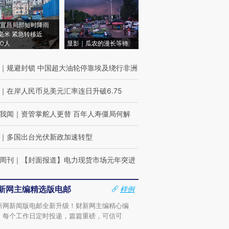
宜昌局部短时降雨
8毫米 紧急转移近
00人
显影｜瓜农的漫长等待
｜
规避封锁 中国超大油轮停靠埃及绕行非洲
｜
在岸人民币兑美元汇率连日升破6.75
我闻
｜
资管掌舵人更替 百年人寿僵局何解
｜
多国出台光伏新政加速转型
周刊
｜
【封面报道】电力现货市场元年突进
新网主编精选版电邮
样例
新网新闻版电邮全新升级！财新网主编精心编
，每个工作日定时投递，篇篇重磅，可信可
。