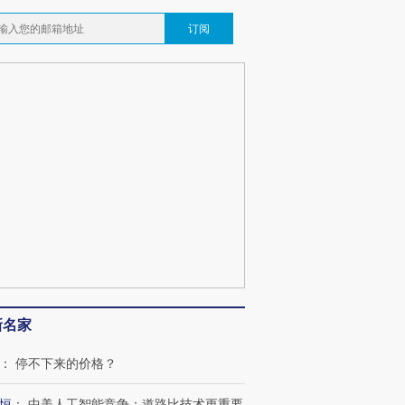
订阅
新名家
：
停不下来的价格？
OX的吸金
马航飞行员跨国走私7万
视线｜被称为“蟑螂”的印
让中产们甘
粒摇头丸 尿检体内含3种
度Z世代 用街头抗争将教
秘鲁纳斯
恒
：
中美人工智能竞争：道路比技术更重要