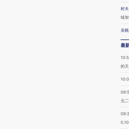
村夫
续加
吴晓
最
10:
的天
10:
09:
元二
09:
0.1