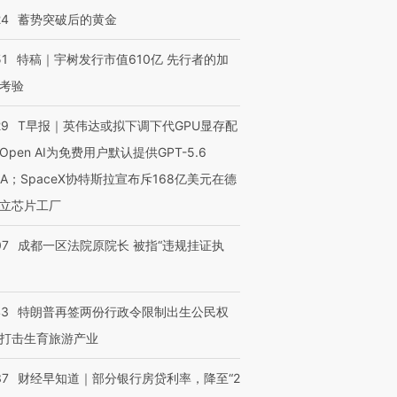
24
蓄势突破后的黄金
51
特稿｜宇树发行市值610亿 先行者的加
考验
29
T早报｜英伟达或拟下调下代GPU显存配
Open AI为免费用户默认提供GPT-5.6
NA；SpaceX协特斯拉宣布斥168亿美元在德
立芯片工厂
07
成都一区法院原院长 被指“违规挂证执
43
特朗普再签两份行政令限制出生公民权
打击生育旅游产业
37
财经早知道｜部分银行房贷利率，降至“2