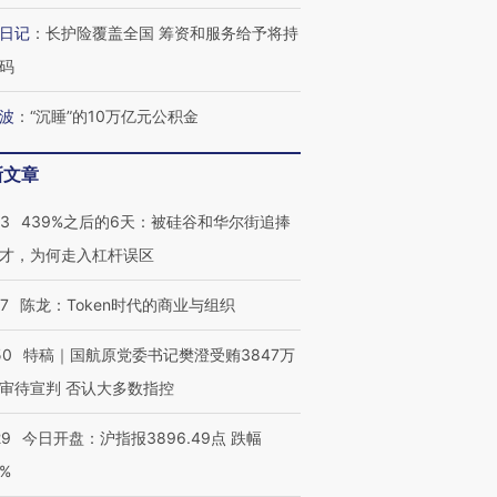
日记
：
长护险覆盖全国 筹资和服务给予将持
码
波
：
“沉睡”的10万亿元公积金
新文章
53
439%之后的6天：被硅谷和华尔街追捧
才，为何走入杠杆误区
07
陈龙：Token时代的商业与组织
50
特稿｜国航原党委书记樊澄受贿3847万
审待宣判 否认大多数指控
29
今日开盘：沪指报3896.49点 跌幅
0%