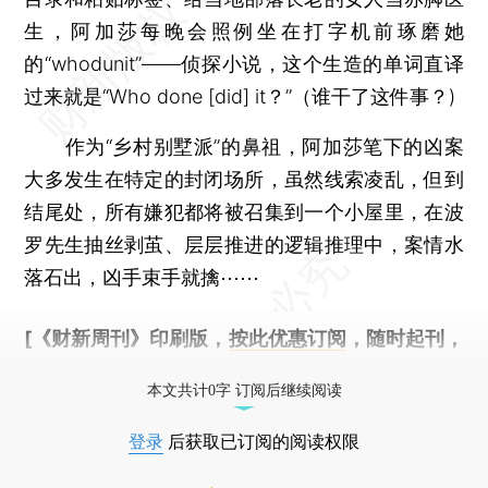
生，阿加莎每晚会照例坐在打字机前琢磨她
的“whodunit”——侦探小说，这个生造的单词直译
过来就是“Who done [did] it？”（谁干了这件事？)
作为“乡村别墅派”的鼻祖，阿加莎笔下的凶案
大多发生在特定的封闭场所，虽然线索凌乱，但到
结尾处，所有嫌犯都将被召集到一个小屋里，在波
罗先生抽丝剥茧、层层推进的逻辑推理中，案情水
落石出，凶手束手就擒⋯⋯
[《财新周刊》印刷版，
按此优惠订阅
，随时起刊，
免费快递。]
本文共计0字 订阅后继续阅读
登录
后获取已订阅的阅读权限