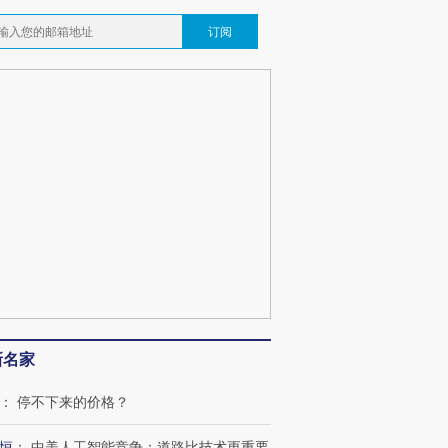
订阅
新名家
：
停不下来的价格？
恒
：
中美人工智能竞争：道路比技术更重要