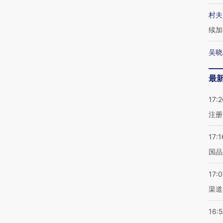
村夫
续加
吴晓
最
17:2
注册
17:1
国品
17:
渠道
16: