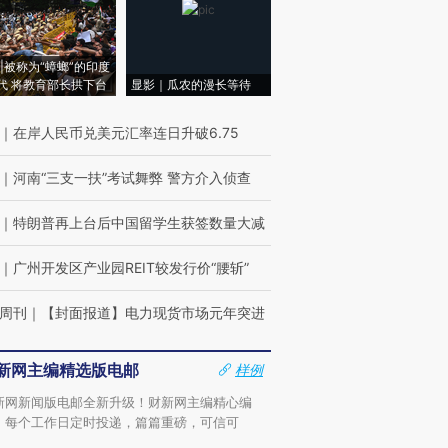
|被称为“蟑螂”的印度
代 将教育部长拱下台
显影｜瓜农的漫长等待
｜
在岸人民币兑美元汇率连日升破6.75
｜
河南“三支一扶”考试舞弊 警方介入侦查
｜
特朗普再上台后中国留学生获签数量大减
｜
广州开发区产业园REIT较发行价“腰斩”
周刊
｜
【封面报道】电力现货市场元年突进
新网主编精选版电邮
样例
新网新闻版电邮全新升级！财新网主编精心编
，每个工作日定时投递，篇篇重磅，可信可
。