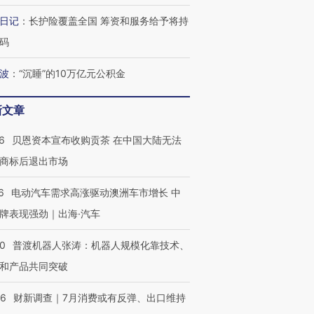
日记
：
长护险覆盖全国 筹资和服务给予将持
码
波
：
“沉睡”的10万亿元公积金
新文章
6
贝恩资本宣布收购贡茶 在中国大陆无法
商标后退出市场
6
电动汽车需求高涨驱动澳洲车市增长 中
牌表现强劲｜出海·汽车
00
普渡机器人张涛：机器人规模化靠技术、
和产品共同突破
56
财新调查｜7月消费或有反弹、出口维持