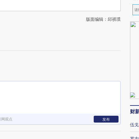
版面编辑：邱祺璞
财
新网观点
发布
伍戈
罗志