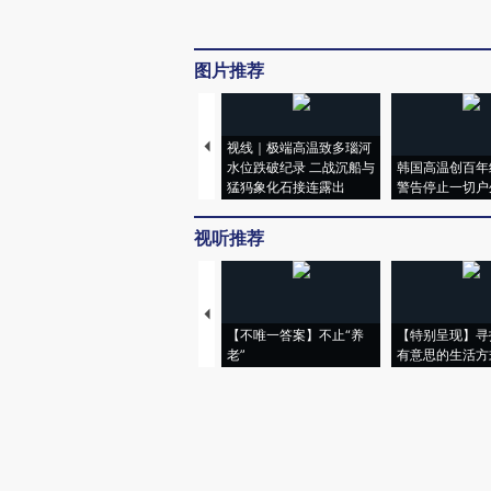
图片推荐
视线｜极端高温致多瑙河
水位跌破纪录 二战沉船与
韩国高温创百年
猛犸象化石接连露出
警告停止一切户
视听推荐
【不唯一答案】不止“养
【特别呈现】寻
老”
有意思的生活方