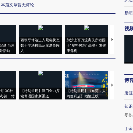
本篇文章暂无评论
易峘
视
西班牙休达进入紧急状态
加沙上百万流离失所者困
马航飞行员
纪录 当局
数千非法移民从摩洛哥闯
于“塑料烤箱” 高温引发健
粒摇头丸 尿
外活动
入
康危机
毒品
博
【推广】走
找100种
【特别呈现】澳门全力探
【特别呈现】《东莞，人
会，让数智科
唐涯
式·第一对
索葡语国家新渠道
间便利店》倾情上线
业
知识
受伤
丁金