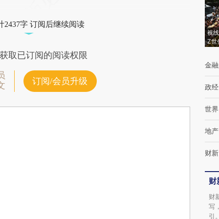
2437字 订阅后继续阅读
视线
Z世
获取已订阅的阅读权限
金融
员
订阅/会员升级
文
政经
世界
地产
财新
财
财
写
引