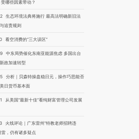
 受哪些因素带动？
42
生态环境法典将施行 最高法明确新旧法
与追责规则
0
看空消费的“三大误区”
59
中东局势催化东南亚能源焦虑 多国出台
新政加速转型
05
分析｜贝森特操盘稳日元，操作巧思能否
美日货币基本面
1
从美国“最新十佳”看纯财富管理公司发展
3
火线评论｜广东雷州“特教老师招聘违
很雷，仍有诸多疑点