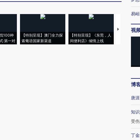
易峘
视
【推广】走
找100种
【特别呈现】澳门全力探
【特别呈现】《东莞，人
会，让数智科
式·第一对
索葡语国家新渠道
间便利店》倾情上线
业
博
唐涯
知识
受伤
丁金