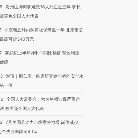
36
贵州山脚树矿难致16人死亡近三年 矿长
被罢免全国人大代表
2
非京籍五环内购房社保降至一年 北京市公
最高可贷340万元
7
寒武纪上半年净利润同比翻倍 营收增速
放缓
53
对话｜邱仁宗：临床研究参与者的安全永
第一位
06
全国人大常委会：六名将领涉嫌严重违
法 被罢免全国人大代表
43
7月美国劳动力市场意外放缓 岗位减少
3万个失业率降至4.1%