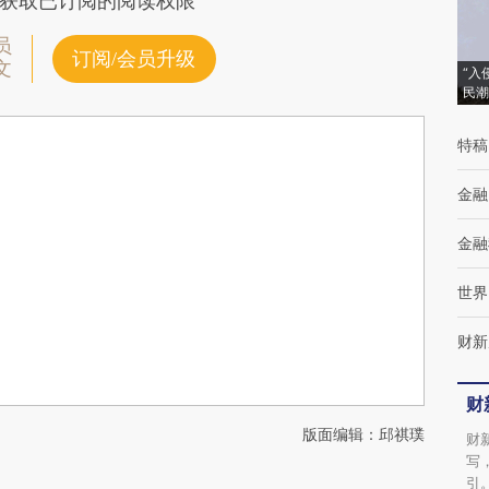
获取已订阅的阅读权限
员
订阅/会员升级
文
“入
民潮
特稿
金融
金融
世界
财新
财
版面编辑：邱祺璞
财
写
引