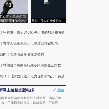
侵”还是“人道危机” 难
撕裂西班牙飞地休达
显影｜瓜农的漫长等待
｜
宇树发行市值610亿 先行者的加速和考验
｜
在岸人民币兑美元汇率连日升破6.75
我闻
｜
艾路明及多名股东被拘
｜
特朗普再签两份行政令限制出生公民权
周刊
｜
【封面报道】电力现货市场元年突进
新网主编精选版电邮
样例
新网新闻版电邮全新升级！财新网主编精心编
，每个工作日定时投递，篇篇重磅，可信可
。