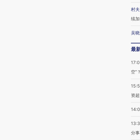
村夫
续加
吴晓
最
17:
空”
15:
资超
14:
13:
分事