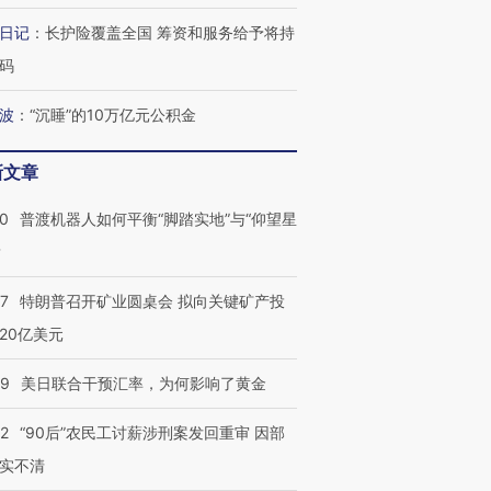
日记
：
长护险覆盖全国 筹资和服务给予将持
码
波
：
“沉睡”的10万亿元公积金
新文章
00
普渡机器人如何平衡“脚踏实地”与“仰望星
？
57
特朗普召开矿业圆桌会 拟向关键矿产投
20亿美元
09
美日联合干预汇率，为何影响了黄金
32
“90后”农民工讨薪涉刑案发回重审 因部
实不清