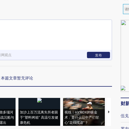
新网观点
发布
本篇文章暂无评论
财
致多瑙河
加沙上百万流离失所者困
视线｜HYROX的吸金
马航飞行员
伍戈
二战沉船与
于“塑料烤箱” 高温引发健
术：是什么让中产们甘
粒摇头丸 尿
露出
康危机
心“花钱找虐”？
毒品
罗志