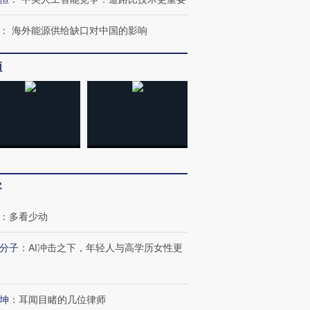
：
海外能源供给缺口对中国的影响
频
进第四届链博
【商旅对话】华住集团
技“链”接产
【特别呈现】寻找100种
CFO：不靠规模取胜，华
【特别呈
有意思的生活方式·第三对
住三大增长引擎是什么？
有意思的
客
：
多看少动
分子
：
AI冲击之下，年轻人与高学历女性更
坤
：
耳闻目睹的几位律师