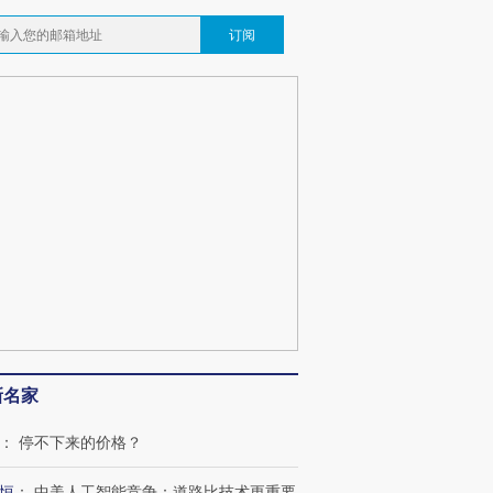
订阅
新名家
跨国走私7万
视线｜被称为“蟑螂”的印
视线｜“入侵”还是“人道危
：
停不下来的价格？
检体内含3种
度Z世代 用街头抗争将教
机”？难民潮撕裂西班牙
秘鲁纳斯
育部长拱下台
飞地休达
13人遇难
恒
：
中美人工智能竞争：道路比技术更重要