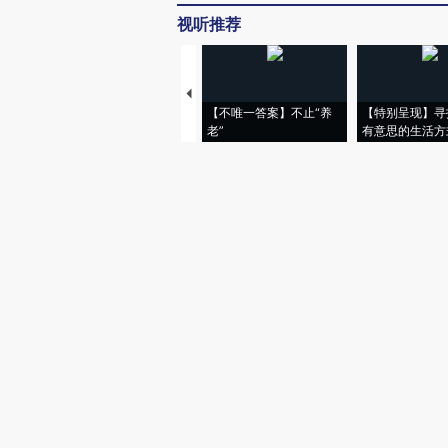
视听推荐
【不唯一答案】不止“养
【特别呈现】寻
老”
有意思的生活方