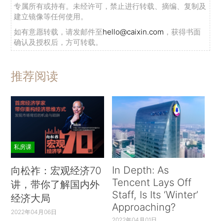
专属所有或持有。未经许可，禁止进行转载、摘编、复制及
建立镜像等任何使用。
如有意愿转载，请发邮件至
hello@caixin.com
，获得书面
确认及授权后，方可转载。
推荐阅读
私房课
In Depth: As
向松祚：宏观经济70
Tencent Lays Off
讲，带你了解国内外
Staff, Is Its ‘Winter’
经济大局
Approaching?
2022年04月06日
2022年04月01日