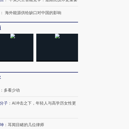
：
海外能源供给缺口对中国的影响
跨国走私7万
视线｜HYROX的吸金
视线｜被
频
检体内含3种
术：是什么让中产们甘
泽连斯基密集出访美英 索
度Z世代
心“花钱找虐”？
要防空导弹“救急”
育部长拱
进第四届链博
【商旅对话】华住集团
技“链”接产
【特别呈现】寻找100种
CFO：不靠规模取胜，华
【特别呈
客
有意思的生活方式·第三对
住三大增长引擎是什么？
有意思的
：
多看少动
分子
：
AI冲击之下，年轻人与高学历女性更
坤
：
耳闻目睹的几位律师