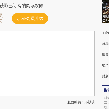
获取已订阅的阅读权限
员
视线
订阅/会员升级
文
Z世
金融
政经
世界
地产
财新
财
财
版面编辑：邱祺璞
写
引