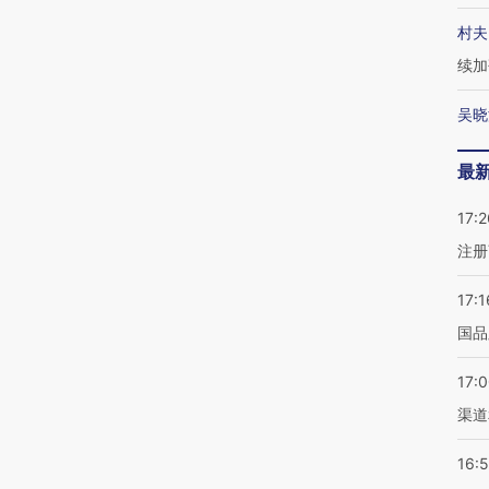
村夫
续加
吴晓
最
17:2
注册
17:1
国品
17:
渠道
16: