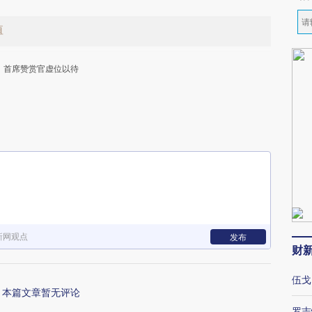
值
首席赞赏官虚位以待
下
新网观点
发布
财
伍戈
本篇文章暂无评论
罗志