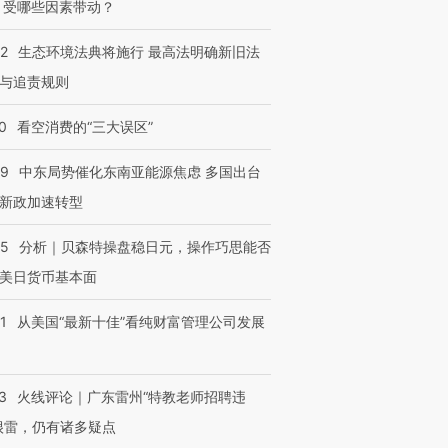
 受哪些因素带动？
42
生态环境法典将施行 最高法明确新旧法
与追责规则
0
看空消费的“三大误区”
59
中东局势催化东南亚能源焦虑 多国出台
新政加速转型
05
分析｜贝森特操盘稳日元，操作巧思能否
美日货币基本面
1
从美国“最新十佳”看纯财富管理公司发展
3
火线评论｜广东雷州“特教老师招聘违
很雷，仍有诸多疑点