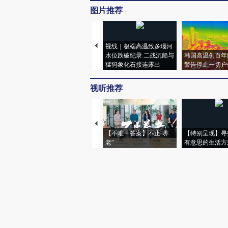
图片推荐
视线｜极端高温致多瑙河
水位跌破纪录 二战沉船与
韩国高温创百年
猛犸象化石接连露出
警告停止一切户
视听推荐
【不唯一答案】不止“养
【特别呈现】寻
老”
有意思的生活方