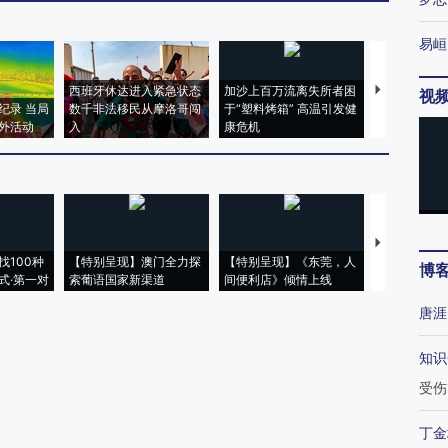
易峘
西班牙休达进入紧急状态
加沙上百万流离失所者困
马航飞行员
视
纪录 当局
数千非法移民从摩洛哥闯
于“塑料烤箱” 高温引发健
粒摇头丸 尿
外活动
入
康危机
毒品
【推广】走
找100种
【特别呈现】澳门全力探
【特别呈现】《东莞，人
会，让数智科
博
式·第一对
索葡语国家新渠道
间便利店》倾情上线
业
唐涯
知识
受伤
丁金