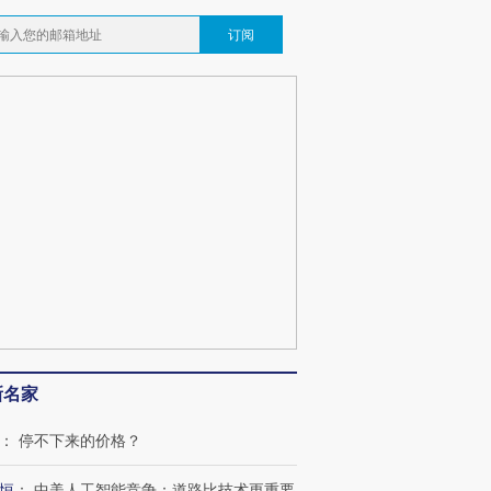
订阅
新名家
：
停不下来的价格？
恒
：
中美人工智能竞争：道路比技术更重要