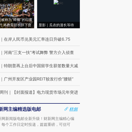
|被称为“蟑螂”的印度
代 将教育部长拱下台
显影｜瓜农的漫长等待
｜
在岸人民币兑美元汇率连日升破6.75
｜
河南“三支一扶”考试舞弊 警方介入侦查
｜
特朗普再上台后中国留学生获签数量大减
｜
广州开发区产业园REIT较发行价“腰斩”
周刊
｜
【封面报道】电力现货市场元年突进
新网主编精选版电邮
样例
新网新闻版电邮全新升级！财新网主编精心编
，每个工作日定时投递，篇篇重磅，可信可
。