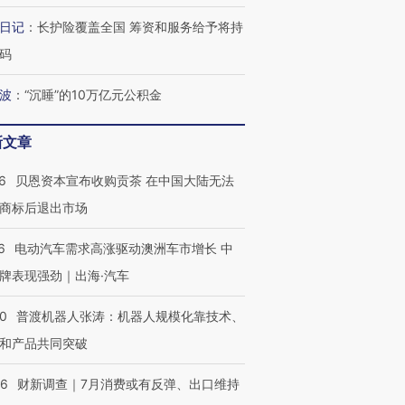
日记
：
长护险覆盖全国 筹资和服务给予将持
码
波
：
“沉睡”的10万亿元公积金
新文章
6
贝恩资本宣布收购贡茶 在中国大陆无法
商标后退出市场
6
电动汽车需求高涨驱动澳洲车市增长 中
牌表现强劲｜出海·汽车
00
普渡机器人张涛：机器人规模化靠技术、
和产品共同突破
56
财新调查｜7月消费或有反弹、出口维持