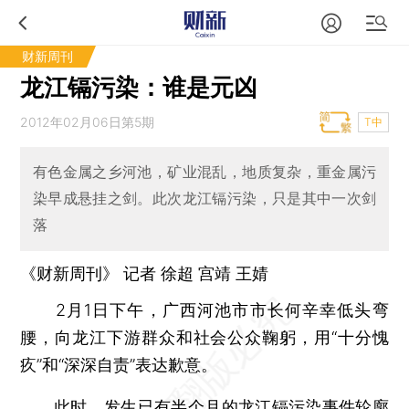
财新周刊
龙江镉污染：谁是元凶
2012年02月06日第5期
T中
有色金属之乡河池，矿业混乱，地质复杂，重金属污
染早成悬挂之剑。此次龙江镉污染，只是其中一次剑
落
《财新周刊》 记者 徐超
宫靖
王婧
2月1日下午，广西河池市市长何辛幸低头弯
腰，向龙江下游群众和社会公众鞠躬，用“十分愧
疚”和“深深自责”表达歉意。
此时，发生已有半个月的龙江镉污染事件轮廓