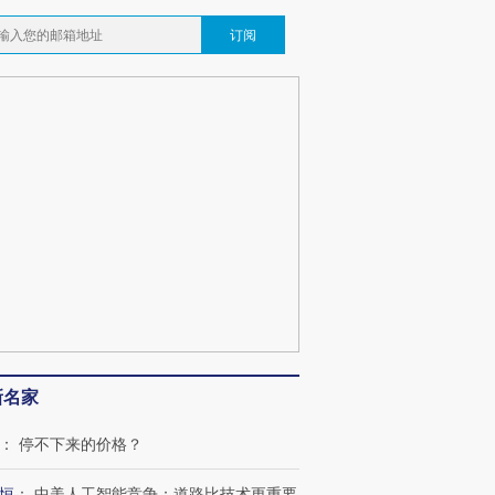
订阅
新名家
跨国走私7万
视线｜被称为“蟑螂”的印
视线｜“入侵”还是“人道危
检体内含3种
度Z世代 用街头抗争将教
机”？难民潮撕裂西班牙
秘鲁纳斯
：
停不下来的价格？
育部长拱下台
飞地休达
13人遇难
恒
：
中美人工智能竞争：道路比技术更重要