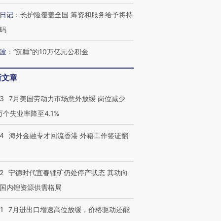
日记
：
长护险覆盖全国 筹资和服务给予将持
码
波
：
“沉睡”的10万亿元公积金
新文章
43
7月美国劳动力市场意外放缓 岗位减少
3万个失业率降至4.1%
14
海外金融专才回流香港 外籍工作签证翻
2
宁德时代宜春锂矿仍处停产状态 其动向
国内锂资源供需格局
1
7月进出口增速高位放缓，价格驱动还能