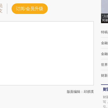
员
订阅/会员升级
文
“入
民潮
特稿
金融
金融
世界
财新
财
版面编辑：邱祺璞
财
写
引