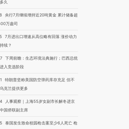
多久
8
央行7月继续增持近20吨黄金 累计储备超
600万盎司
5
7月进出口增速从高位略有回落 涨价动力
持续？
07
下周前瞻：生态环境法典施行；巴西总统
进入竞选阶段
1
特朗普坚称美国防空弹药库存充足 但不
乌克兰提供更多
24
人事观察｜上海55岁女副市长解冬进京
中国侨联副主席
45
泰国发生致命校园枪击案至少6人死亡 枪