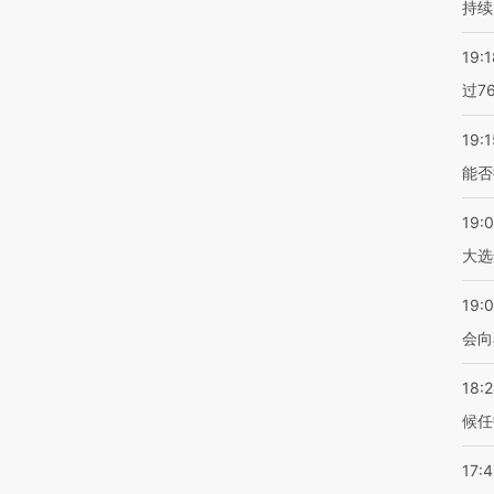
持续
19:1
过7
19:1
能否
19:
大选
19:0
会向
18:
候任
17: