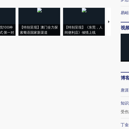
易峘
【推广】走
视
找100种
【特别呈现】澳门全力探
【特别呈现】《东莞，人
会，让数智科
式·第一对
索葡语国家新渠道
间便利店》倾情上线
业
博
唐涯
知识
受伤
丁金