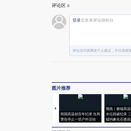
评论区
0
登录
后发表评论得积分
评论仅代表网友个人观点，不代表财
图片推荐
视线｜极端高温
韩国高温创百年纪录 当局
水位跌破纪录 
警告停止一切户外活动
猛犸象化石接连