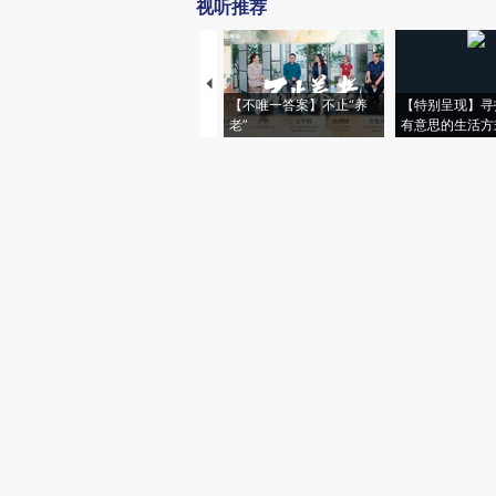
视听推荐
【不唯一答案】不止“养
【特别呈现】寻
老”
有意思的生活方