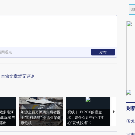
新网观点
发布
本篇文章暂无评论
财
致多瑙河
加沙上百万流离失所者困
视线｜HYROX的吸金
马航飞行员
二战沉船与
于“塑料烤箱” 高温引发健
术：是什么让中产们甘
粒摇头丸 尿
伍戈
露出
康危机
心“花钱找虐”？
毒品
罗志