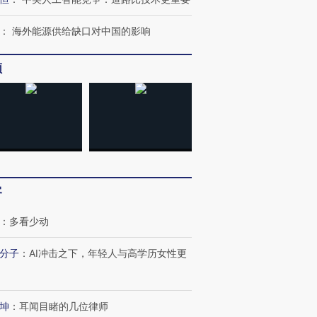
：
海外能源供给缺口对中国的影响
进第四届链博
【商旅对话】华住集团
频
技“链”接产
【特别呈现】寻找100种
CFO：不靠规模取胜，华
【特别呈
有意思的生活方式·第三对
住三大增长引擎是什么？
有意思的
客
：
多看少动
分子
：
AI冲击之下，年轻人与高学历女性更
坤
：
耳闻目睹的几位律师