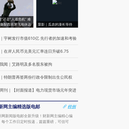
侵”还是“人道危机” 难
撕裂西班牙飞地休达
显影｜瓜农的漫长等待
｜
宇树发行市值610亿 先行者的加速和考验
｜
在岸人民币兑美元汇率连日升破6.75
我闻
｜
艾路明及多名股东被拘
｜
特朗普再签两份行政令限制出生公民权
周刊
｜
【封面报道】电力现货市场元年突进
新网主编精选版电邮
样例
新网新闻版电邮全新升级！财新网主编精心编
，每个工作日定时投递，篇篇重磅，可信可
。