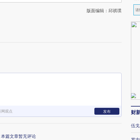
版面编辑：邱祺璞
新网观点
发布
财
伍戈
本篇文章暂无评论
罗志