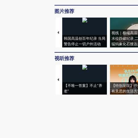
图片推荐
视线｜极端高温
韩国高温创百年纪录 当局
水位跌破纪录 
警告停止一切户外活动
猛犸象化石接连
视听推荐
【不唯一答案】不止“养
【特别呈现】寻
老”
有意思的生活方