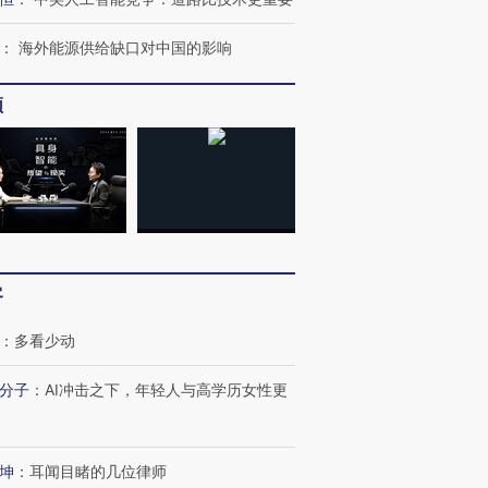
：
海外能源供给缺口对中国的影响
频
跨国走私7万
视线｜被称为“蟑螂”的印
视线｜“入侵”还是“人道危
检体内含3种
度Z世代 用街头抗争将教
机”？难民潮撕裂西班牙
秘鲁纳斯
育部长拱下台
飞地休达
13人遇难
进第四届链博
【商旅对话】华住集团
客
技“链”接产
【特别呈现】寻找100种
CFO：不靠规模取胜，华
【特别呈
有意思的生活方式·第三对
住三大增长引擎是什么？
有意思的
：
多看少动
分子
：
AI冲击之下，年轻人与高学历女性更
坤
：
耳闻目睹的几位律师