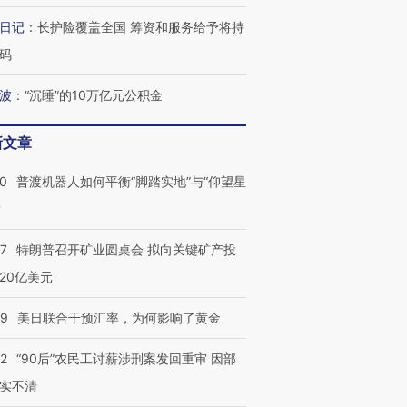
日记
：
长护险覆盖全国 筹资和服务给予将持
码
波
：
“沉睡”的10万亿元公积金
新文章
00
普渡机器人如何平衡“脚踏实地”与“仰望星
？
57
特朗普召开矿业圆桌会 拟向关键矿产投
20亿美元
09
美日联合干预汇率，为何影响了黄金
32
“90后”农民工讨薪涉刑案发回重审 因部
实不清