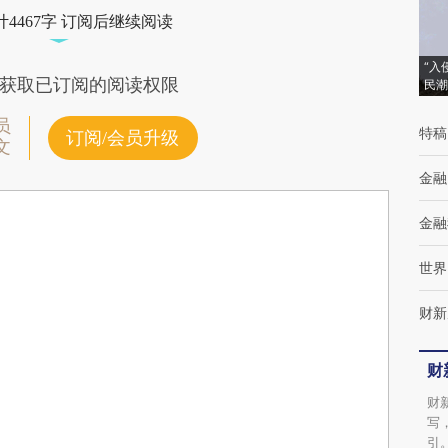
4467字 订阅后继续阅读
“入
获取已订阅的阅读权限
民潮
员
特稿
订阅/会员升级
文
金融
金融
世界
财新
财
财
写
引