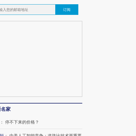
订阅
新名家
：
停不下来的价格？
恒
：
中美人工智能竞争：道路比技术更重要