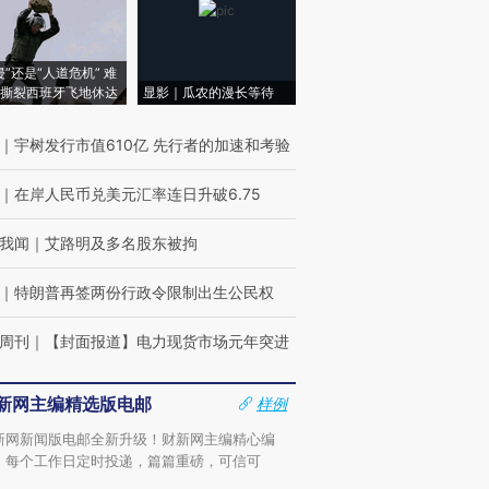
侵”还是“人道危机” 难
撕裂西班牙飞地休达
显影｜瓜农的漫长等待
｜
宇树发行市值610亿 先行者的加速和考验
｜
在岸人民币兑美元汇率连日升破6.75
我闻
｜
艾路明及多名股东被拘
｜
特朗普再签两份行政令限制出生公民权
周刊
｜
【封面报道】电力现货市场元年突进
新网主编精选版电邮
样例
新网新闻版电邮全新升级！财新网主编精心编
，每个工作日定时投递，篇篇重磅，可信可
。