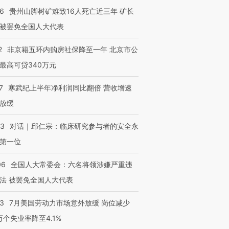
36
贵州山脚树矿难致16人死亡近三年 矿长
被罢免全国人大代表
2
非京籍五环内购房社保降至一年 北京市公
最高可贷340万元
7
寒武纪上半年净利润同比翻倍 营收增速
放缓
53
对话｜邱仁宗：临床研究参与者的安全永
第一位
06
全国人大常委会：六名将领涉嫌严重违
法 被罢免全国人大代表
43
7月美国劳动力市场意外放缓 岗位减少
3万个失业率降至4.1%