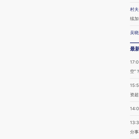
村夫
续加
吴晓
最
17:
空”
15:
资超
14:
13:
分事