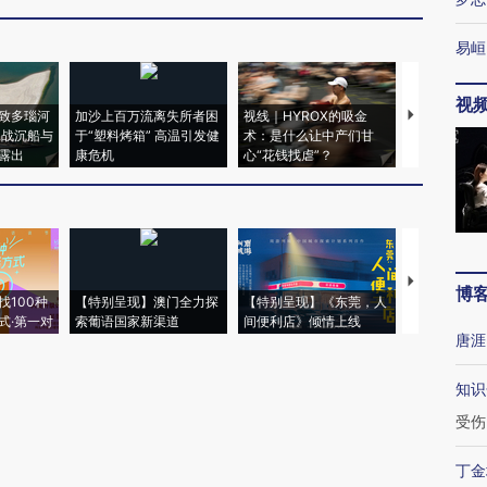
易峘
视
致多瑙河
加沙上百万流离失所者困
视线｜HYROX的吸金
马航飞行员
二战沉船与
于“塑料烤箱” 高温引发健
术：是什么让中产们甘
粒摇头丸 尿
露出
康危机
心“花钱找虐”？
毒品
【推广】走
博
找100种
【特别呈现】澳门全力探
【特别呈现】《东莞，人
会，让数智科
式·第一对
索葡语国家新渠道
间便利店》倾情上线
业
唐涯
知识
受伤
丁金