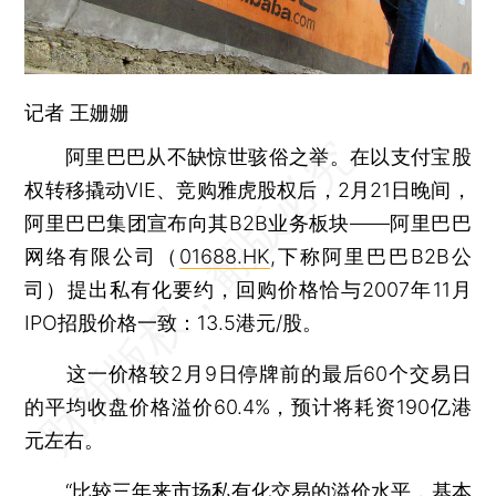
记者
王姗姗
阿里巴巴从不缺惊世骇俗之举。在以支付宝股
权转移撬动VIE、竞购雅虎股权后，2月21日晚间，
阿里巴巴集团宣布向其B2B业务板块——阿里巴巴
网络有限公司（
01688.HK
,下称阿里巴巴B2B公
司）提出私有化要约，回购价格恰与2007年11月
IPO招股价格一致：13.5港元/股。
这一价格较2月9日停牌前的最后60个交易日
的平均收盘价格溢价60.4%，预计将耗资190亿港
元左右。
“比较三年来市场私有化交易的溢价水平，基本