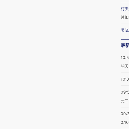
村夫
续加
吴晓
最
10:
的天
10:
09:
元二
09:
0.1