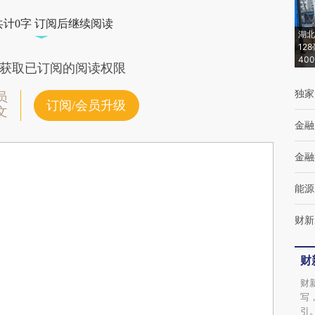
共计0字 订阅后继续阅读
湖北
12
40
获取已订阅的阅读权限
独家
员
订阅/会员升级
文
金融
金融
能源
财新
财
财
写
引