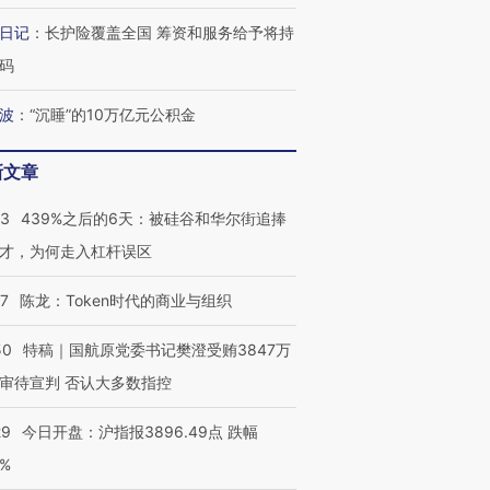
日记
：
长护险覆盖全国 筹资和服务给予将持
码
波
：
“沉睡”的10万亿元公积金
新文章
53
439%之后的6天：被硅谷和华尔街追捧
才，为何走入杠杆误区
07
陈龙：Token时代的商业与组织
50
特稿｜国航原党委书记樊澄受贿3847万
审待宣判 否认大多数指控
29
今日开盘：沪指报3896.49点 跌幅
0%