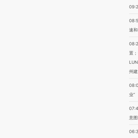
09:
08:
速和
08:
置；
LU
州建
08:
业”
07:
意图
06: