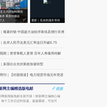
宜昌局部短时降雨
8毫米 紧急转移近
00人
显影｜瓜农的漫长等待
｜
规避封锁 中国超大油轮停靠埃及绕行非洲
｜
在岸人民币兑美元汇率连日升破6.75
我闻
｜
资管掌舵人更替 百年人寿僵局何解
｜
多国出台光伏新政加速转型
周刊
｜
【封面报道】电力现货市场元年突进
新网主编精选版电邮
样例
新网新闻版电邮全新升级！财新网主编精心编
，每个工作日定时投递，篇篇重磅，可信可
。