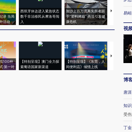
西班牙休达进入紧急状态
加沙上百万流离失所者困
视线｜HYR
易峘
纪录 当局
数千非法移民从摩洛哥闯
于“塑料烤箱” 高温引发健
术：是什么
外活动
入
康危机
心“花钱找虐
视
【推广】走
找100种
【特别呈现】澳门全力探
【特别呈现】《东莞，人
会，让数智科
式·第一对
索葡语国家新渠道
间便利店》倾情上线
业
博
唐涯
知识
受伤
丁金