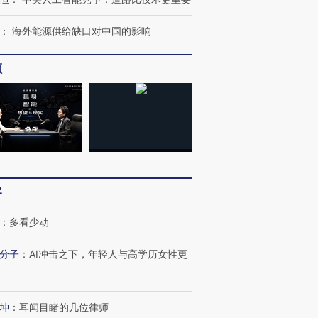
OX的吸金
马航飞行员跨国走私7万
视线｜被称为“蟑螂”的印
：
海外能源供给缺口对中国的影响
让中产们甘
粒摇头丸 尿检体内含3种
度Z世代 用街头抗争将教
秘鲁纳斯
”？
毒品
育部长拱下台
13人遇难
频
进第四届链博
【商旅对话】华住集团
技“链”接产
【特别呈现】寻找100种
CFO：不靠规模取胜，华
【特别呈
有意思的生活方式·第三对
住三大增长引擎是什么？
有意思的
客
：
多看少动
分子
：
AI冲击之下，年轻人与高学历女性更
坤
：
耳闻目睹的几位律师