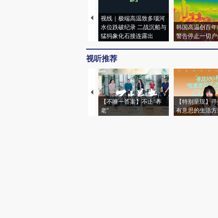
视线｜极端高温致多瑙河
水位跌破纪录 二战沉船与
韩国高温创百年
猛犸象化石接连露出
警告停止一切户
视听推荐
【不唯一答案】不止“养
【特别呈现】寻
老”
有意思的生活方