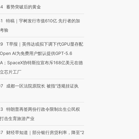
24
蓄势突破后的黄金
51
特稿｜宇树发行市值610亿 先行者的加
考验
29
T早报｜英伟达或拟下调下代GPU显存配
Open AI为免费用户默认提供GPT-5.6
NA；SpaceX协特斯拉宣布斥168亿美元在德
立芯片工厂
07
成都一区法院原院长 被指“违规挂证执
43
特朗普再签两份行政令限制出生公民权
打击生育旅游产业
37
财经早知道｜部分银行房贷利率，降至“2