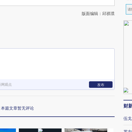
版面编辑：邱祺璞
新网观点
发布
财
本篇文章暂无评论
伍戈
罗志