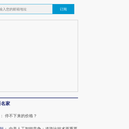
订阅
新名家
：
停不下来的价格？
恒
：
中美人工智能竞争：道路比技术更重要