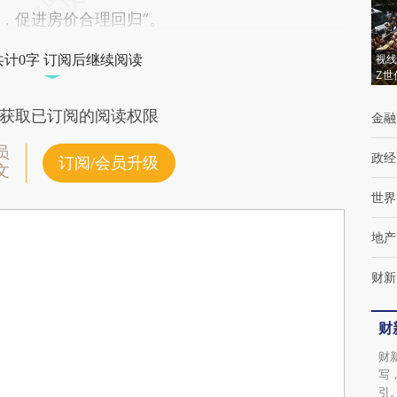
，促进房价合理回归”。
共计0字 订阅后继续阅读
视线
Z世
获取已订阅的阅读权限
金融
员
政经
订阅/会员升级
文
世界
地产
财新
财
财
写
引