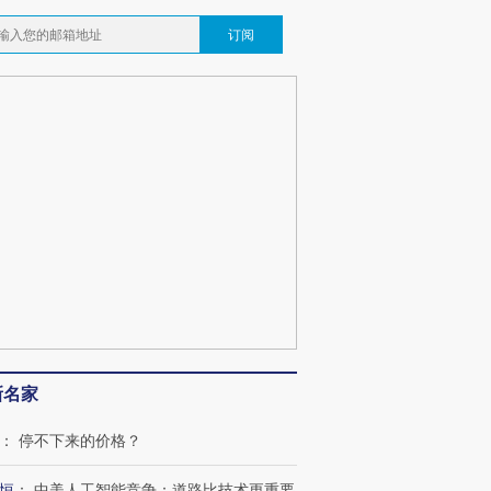
订阅
新名家
：
停不下来的价格？
恒
：
中美人工智能竞争：道路比技术更重要