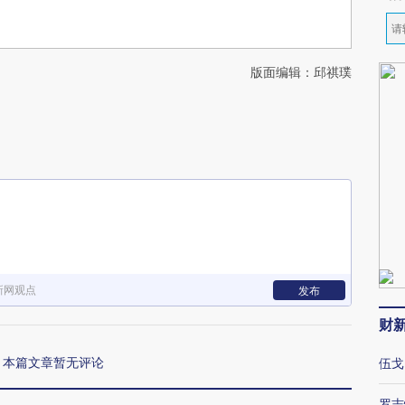
版面编辑：邱祺璞
新网观点
发布
财
本篇文章暂无评论
伍戈
罗志