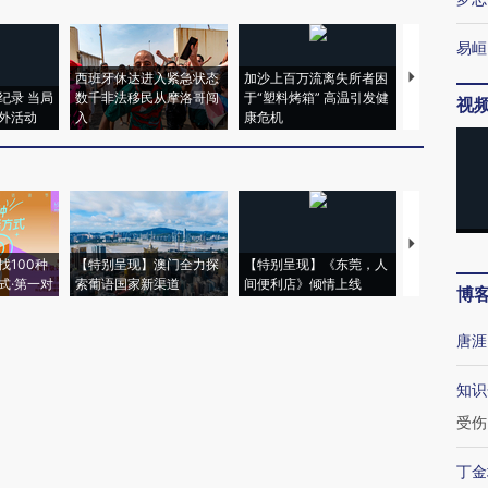
易峘
西班牙休达进入紧急状态
加沙上百万流离失所者困
马航飞行员
纪录 当局
数千非法移民从摩洛哥闯
于“塑料烤箱” 高温引发健
粒摇头丸 尿
视
外活动
入
康危机
毒品
【推广】走
找100种
【特别呈现】澳门全力探
【特别呈现】《东莞，人
会，让数智科
式·第一对
索葡语国家新渠道
间便利店》倾情上线
业
博
唐涯
知识
受伤
丁金