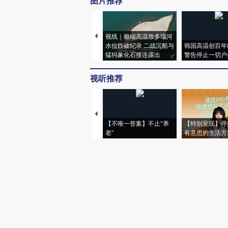
图片推荐
视线｜极端高温致多瑙河
水位跌破纪录 二战沉船与
韩国高温创百年
猛犸象化石接连露出
警告停止一切户
视听推荐
【不唯一答案】不止“养
【特别呈现】寻
老”
有意思的生活方