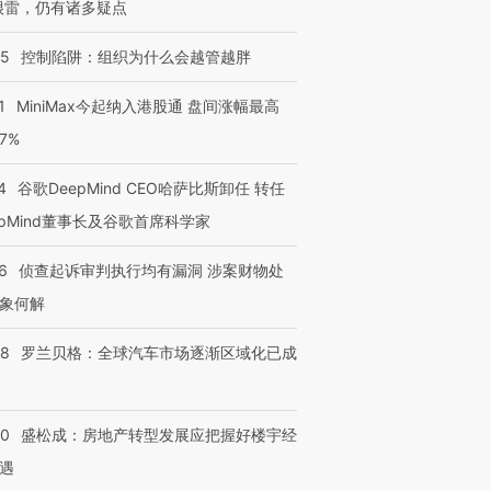
很雷，仍有诸多疑点
05
控制陷阱：组织为什么会越管越胖
1
MiniMax今起纳入港股通 盘间涨幅最高
77%
4
谷歌DeepMind CEO哈萨比斯卸任 转任
epMind董事长及谷歌首席科学家
6
侦查起诉审判执行均有漏洞 涉案财物处
象何解
58
罗兰贝格：全球汽车市场逐渐区域化已成
50
盛松成：房地产转型发展应把握好楼宇经
遇