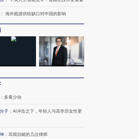
：
海外能源供给缺口对中国的影响
跨国走私7万
视线｜HY
检体内含3种
泽连斯基密集出访美英 索
秘鲁纳斯卡观光飞机坠毁
术：是什
频
要防空导弹“救急”
13人遇难
心“花钱找
进第四届链博
【商旅对话】华住集团
技“链”接产
【特别呈现】寻找100种
CFO：不靠规模取胜，华
【特别呈
有意思的生活方式·第三对
住三大增长引擎是什么？
有意思的
客
：
多看少动
分子
：
AI冲击之下，年轻人与高学历女性更
坤
：
耳闻目睹的几位律师