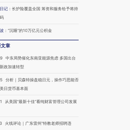
日记
：
长护险覆盖全国 筹资和服务给予将持
码
波
：
“沉睡”的10万亿元公积金
新文章
59
中东局势催化东南亚能源焦虑 多国出台
新政加速转型
05
分析｜贝森特操盘稳日元，操作巧思能否
美日货币基本面
1
从美国“最新十佳”看纯财富管理公司发展
3
火线评论｜广东雷州“特教老师招聘违