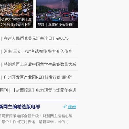
|被称为“蟑螂”的印度
代 将教育部长拱下台
显影｜瓜农的漫长等待
｜
在岸人民币兑美元汇率连日升破6.75
｜
河南“三支一扶”考试舞弊 警方介入侦查
｜
特朗普再上台后中国留学生获签数量大减
｜
广州开发区产业园REIT较发行价“腰斩”
周刊
｜
【封面报道】电力现货市场元年突进
新网主编精选版电邮
样例
新网新闻版电邮全新升级！财新网主编精心编
，每个工作日定时投递，篇篇重磅，可信可
。