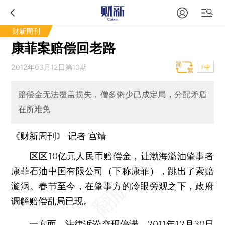
财新周刊
康菲案赔偿回老路
2012年03月12日第10期
T中
赔偿金无法覆盖损失，僧多粥少已成定局，分配矛盾
在所难免
《财新周刊》 记者
宫靖
区区10亿元人民币赔偿金，让渤海溢油肇事者
康菲石油中国有限公司（下称康菲），跳出了索赔
漩涡。春节至今，在肇事方的冷眼旁观之下，政府
调解赔偿乱局已现。
一方面，法律诉讼突现停滞。2011年12月30日