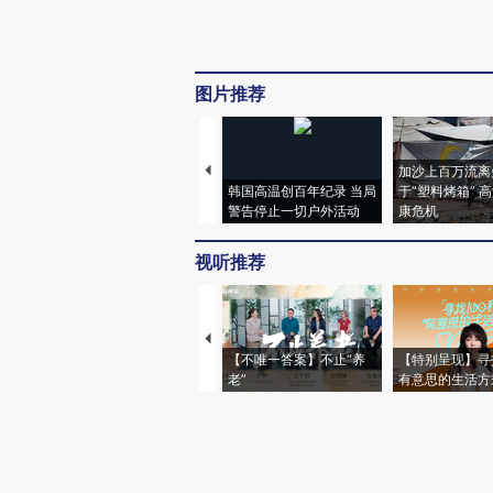
图片推荐
加沙上百万流离
韩国高温创百年纪录 当局
于“塑料烤箱” 
警告停止一切户外活动
康危机
视听推荐
【不唯一答案】不止“养
【特别呈现】寻
老”
有意思的生活方