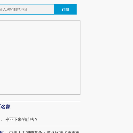
订阅
新名家
：
停不下来的价格？
恒
：
中美人工智能竞争：道路比技术更重要