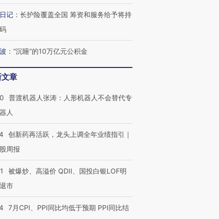
日记
：
长护险覆盖全国 筹资和服务给予将持
码
波
：
“沉睡”的10万亿元公积金
新文章
00
普渡机器人张涛：人形机器人不会替代专
器人
4
创新药再活跃，龙头上调全年业绩指引｜
股周报
1
被爆炒、高溢价 QDII、国投白银LOF明
退市
4
7月CPI、PPI同比均低于预期 PPI同比结