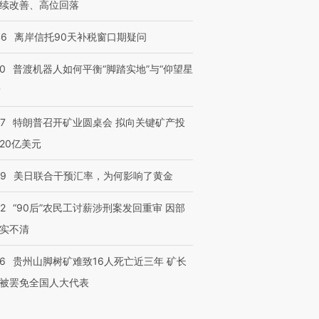
续改善、高位回落
46
离岸信托90天补税窗口期疑问
00
普渡机器人如何平衡“脚踏实地”与“仰望星
？
57
特朗普召开矿业圆桌会 拟向关键矿产投
20亿美元
09
美日联合干预汇率，为何影响了黄金
32
“90后”农民工讨薪涉刑案发回重审 因部
实不清
36
贵州山脚树矿难致16人死亡近三年 矿长
被罢免全国人大代表