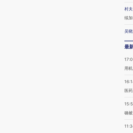
村夫
续加
吴晓
最
17:
用机
16:1
医药
15:5
确被
11:3