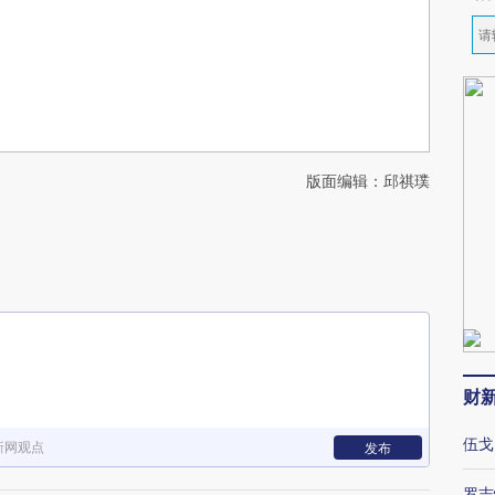
版面编辑：邱祺璞
财
伍戈
新网观点
发布
罗志