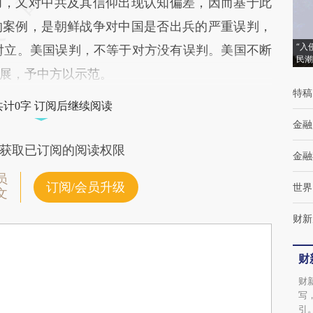
力，又对中共及其信仰出现认知偏差，因而基于此
的案例，是朝鲜战争对中国是否出兵的严重误判，
“入
对立。美国误判，不等于对方没有误判。美国不断
民潮
展，予中方以示范。
特稿
共计0字 订阅后继续阅读
金融
获取已订阅的阅读权限
金融
员
订阅/会员升级
世界
文
财新
财
财
写
引