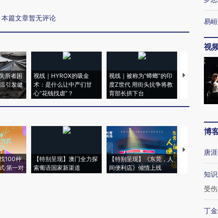
本篇文章暂无评论
易峘
视
失所者困
视线｜HYROX的吸金
视线｜被称为“蟑螂”的印
视线｜“入侵
高温引发健
术：是什么让中产们甘
度Z世代 用街头抗争将教
机”？难民潮
心“花钱找虐”？
育部长拱下台
飞地休达
博
【推广】走
唐涯
找100种
【特别呈现】澳门全力探
【特别呈现】《东莞，人
会，让数智科
式·第一对
索葡语国家新渠道
间便利店》倾情上线
业
知识
受伤
丁金