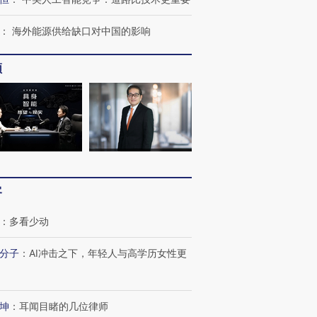
：
海外能源供给缺口对中国的影响
频
”还是“人道危
湖北宜昌局部短时降雨
哈尔滨遭遇短时极端强降
撕裂西班牙
128毫米 紧急转移近
雨 3小时累计雨量超80毫
秘鲁纳斯
4000人
米
13人遇难
客
进第四届链博
【商旅对话】华住集团
：
多看少动
技“链”接产
【特别呈现】寻找100种
CFO：不靠规模取胜，华
【特别呈
有意思的生活方式·第三对
住三大增长引擎是什么？
有意思的
分子
：
AI冲击之下，年轻人与高学历女性更
坤
：
耳闻目睹的几位律师