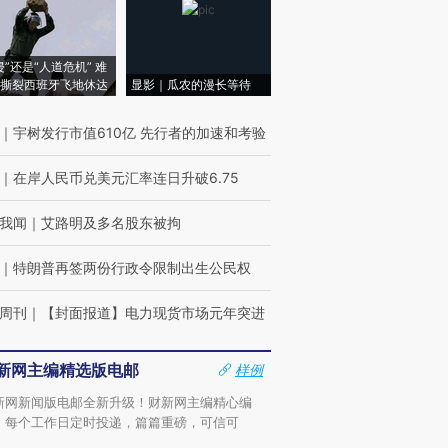
侵”还是“人道危机” 难
撕裂西班牙飞地休达
显影｜瓜农的漫长等待
｜
宇树发行市值610亿 先行者的加速和考验
｜
在岸人民币兑美元汇率连日升破6.75
我闻
｜
艾路明及多名股东被拘
｜
特朗普再签两份行政令限制出生公民权
周刊
｜
【封面报道】电力现货市场元年突进
新网主编精选版电邮
样例
新网新闻版电邮全新升级！财新网主编精心编
，每个工作日定时投递，篇篇重磅，可信可
。