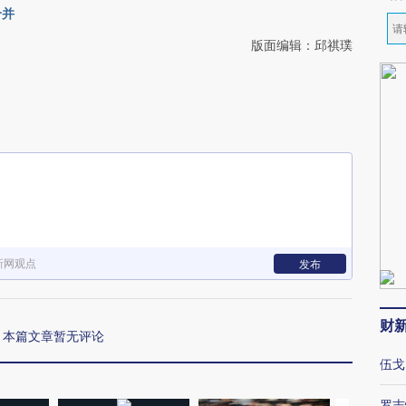
合并
版面编辑：邱祺璞
新网观点
发布
财
本篇文章暂无评论
伍戈
罗志