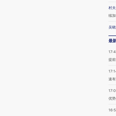
村夫
续加
吴晓
最
17:
提前
17:1
速有
17:
优势
16: