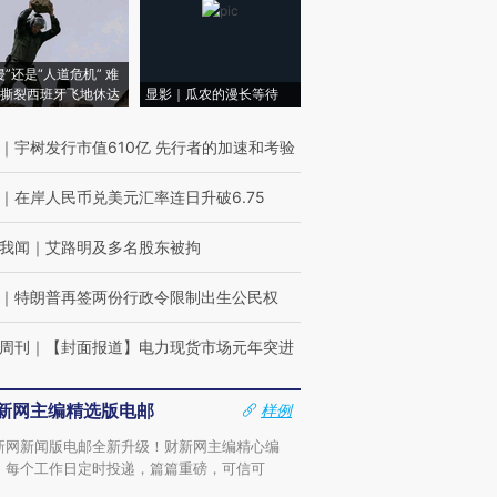
侵”还是“人道危机” 难
撕裂西班牙飞地休达
显影｜瓜农的漫长等待
｜
宇树发行市值610亿 先行者的加速和考验
｜
在岸人民币兑美元汇率连日升破6.75
我闻
｜
艾路明及多名股东被拘
｜
特朗普再签两份行政令限制出生公民权
周刊
｜
【封面报道】电力现货市场元年突进
新网主编精选版电邮
样例
新网新闻版电邮全新升级！财新网主编精心编
，每个工作日定时投递，篇篇重磅，可信可
。