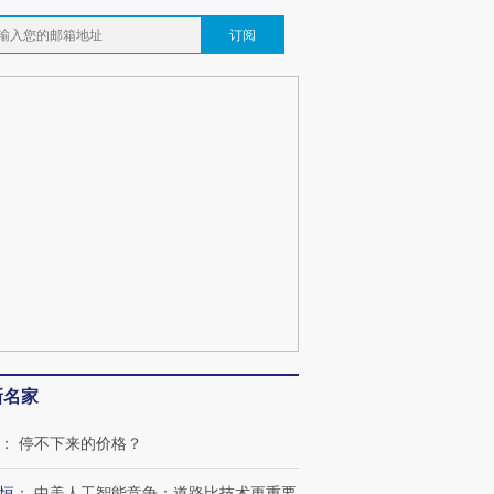
订阅
新名家
：
停不下来的价格？
恒
：
中美人工智能竞争：道路比技术更重要