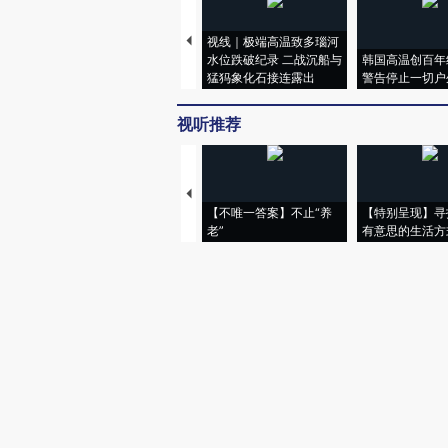
视线｜极端高温致多瑙河
水位跌破纪录 二战沉船与
韩国高温创百年
猛犸象化石接连露出
警告停止一切户
视听推荐
【不唯一答案】不止“养
【特别呈现】寻
老”
有意思的生活方