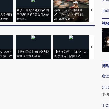
加沙上百万流离失所者困
视线｜HYROX的吸金
马航飞行员
易峘
纪录 当局
于“塑料烤箱” 高温引发健
术：是什么让中产们甘
粒摇头丸 尿
外活动
康危机
心“花钱找虐”？
毒品
视
【推广】走
找100种
【特别呈现】澳门全力探
【特别呈现】《东莞，人
会，让数智科
式·第一对
索葡语国家新渠道
间便利店》倾情上线
业
博
唐涯
知识
受伤
丁金