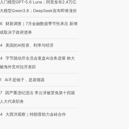
入门模型GPT-5.6 Luna；阿里发布2.4万亿
大模型Qwen3.8；DeepSeek宣布即将涨价
46
财新调查｜7月金融数据季节性承压 新增
或取决于政府债券
44
美国的AI投资、利率与经济
44
字节跳动开全员会复盘AI业务进展 称大
被海外竞对拉开差距
1
AI不是镜子，是蒸馏器
07
因严重违纪违法 李云泽被罢免第十四届
人大代表职务
44
大西洋观察｜特朗普助力金砖合作