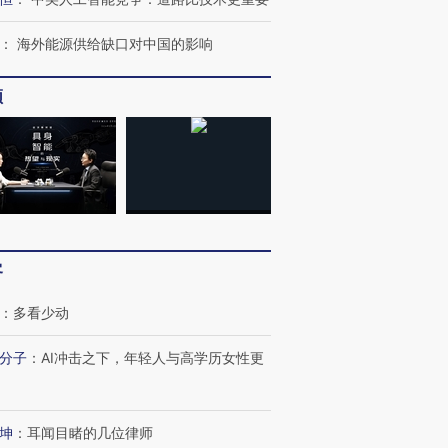
跨国走私7万
视线｜被称为“蟑螂”的印
视线｜“入侵”还是“人道危
：
海外能源供给缺口对中国的影响
检体内含3种
度Z世代 用街头抗争将教
机”？难民潮撕裂西班牙
秘鲁纳斯
育部长拱下台
飞地休达
13人遇难
频
进第四届链博
【商旅对话】华住集团
技“链”接产
【特别呈现】寻找100种
CFO：不靠规模取胜，华
【特别呈
有意思的生活方式·第三对
住三大增长引擎是什么？
有意思的
客
：
多看少动
分子
：
AI冲击之下，年轻人与高学历女性更
坤
：
耳闻目睹的几位律师