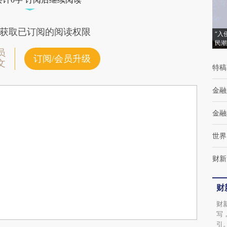
获取已订阅的阅读权限
“入
民潮
员
订阅/会员升级
文
特稿
金融
金融
世界
财新
财
财
写
引