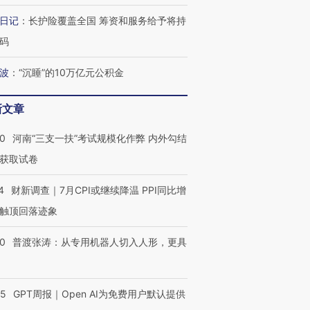
日记
：
长护险覆盖全国 筹资和服务给予将持
码
波
：
“沉睡”的10万亿元公积金
新文章
40
河南“三支一扶”考试规模化作弊 内外勾结
获取试卷
4
财新调查｜7月CPI或继续降温 PPI同比增
触顶回落迹象
00
普渡张涛：从专用机器人切入人形，更具
55
GPT周报｜Open AI为免费用户默认提供