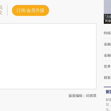
员
订阅/会员升级
文
“入
民潮
特稿
金融
金融
世界
财新
财
版面编辑：邱祺璞
财
写
引