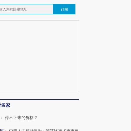
订阅
新名家
跨国走私7万
视线｜被称为“蟑螂”的印
视线｜“入侵”还是“人道危
检体内含3种
度Z世代 用街头抗争将教
机”？难民潮撕裂西班牙
秘鲁纳斯
：
停不下来的价格？
育部长拱下台
飞地休达
13人遇难
恒
：
中美人工智能竞争：道路比技术更重要