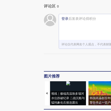
评论区
0
登录
后发表评论得积分
评论仅代表网友个人观点，不代表财
图片推荐
视线｜极端高温致多瑙河
水位跌破纪录 二战沉船与
韩国高温创百年
猛犸象化石接连露出
警告停止一切户