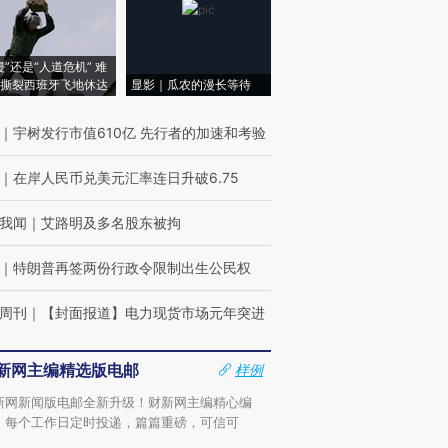
侵”还是“人道危机” 难
撕裂西班牙飞地休达
显影｜瓜农的漫长等待
｜
宇树发行市值610亿 先行者的加速和考验
｜
在岸人民币兑美元汇率连日升破6.75
我闻
｜
艾路明及多名股东被拘
｜
特朗普再签两份行政令限制出生公民权
周刊
｜
【封面报道】电力现货市场元年突进
新网主编精选版电邮
样例
新网新闻版电邮全新升级！财新网主编精心编
，每个工作日定时投递，篇篇重磅，可信可
。