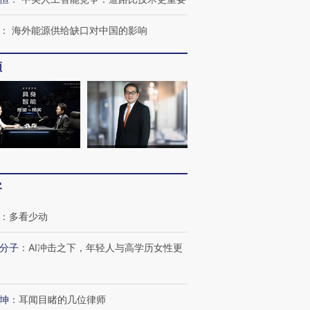
：
海外能源供给缺口对中国的影响
进第四届链博
【商旅对话】华住集团
频
技“链”接产
【特别呈现】寻找100种
CFO：不靠规模取胜，华
【特别呈
有意思的生活方式·第三对
住三大增长引擎是什么？
有意思的
客
：
多看少动
分子
：
AI冲击之下，年轻人与高学历女性更
坤
：
耳闻目睹的几位律师