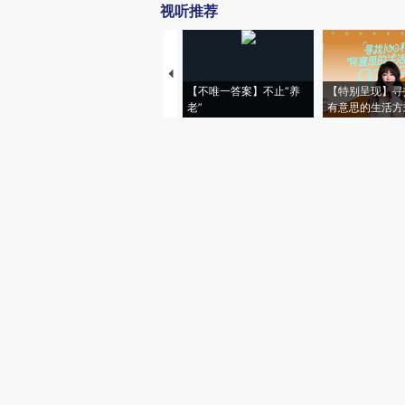
视听推荐
【不唯一答案】不止“养
【特别呈现】寻
老”
有意思的生活方