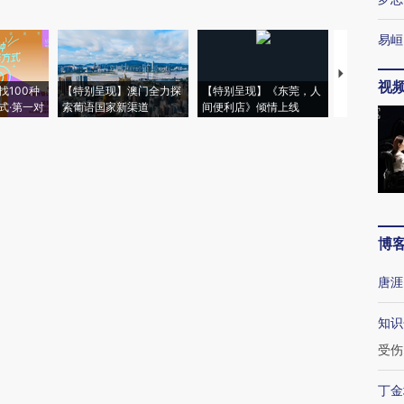
易峘
【推广】走
视
找100种
【特别呈现】澳门全力探
【特别呈现】《东莞，人
会，让数智科
式·第一对
索葡语国家新渠道
间便利店》倾情上线
业
博
唐涯
知识
受伤
丁金