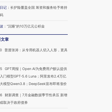
日记
：
长护险覆盖全国 筹资和服务给予将持
码
波
：
“沉睡”的10万亿元公积金
新文章
00
普渡张涛：从专用机器人切入人形，更具
55
GPT周报｜Open AI为免费用户默认提供
入门模型GPT-5.6 Luna；阿里发布2.4万亿
大模型Qwen3.8；DeepSeek宣布即将涨价
46
财新调查｜7月金融数据季节性承压 新增
或取决于政府债券