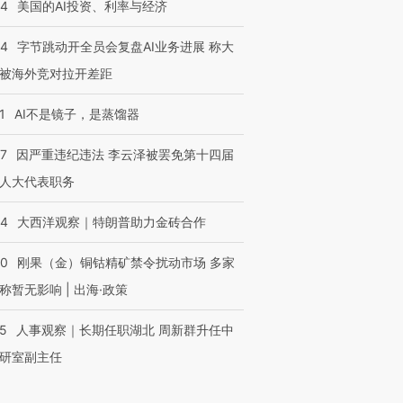
44
美国的AI投资、利率与经济
44
字节跳动开全员会复盘AI业务进展 称大
被海外竞对拉开差距
1
AI不是镜子，是蒸馏器
07
因严重违纪违法 李云泽被罢免第十四届
人大代表职务
44
大西洋观察｜特朗普助力金砖合作
40
刚果（金）铜钴精矿禁令扰动市场 多家
称暂无影响 | 出海·政策
25
人事观察｜长期任职湖北 周新群升任中
研室副主任