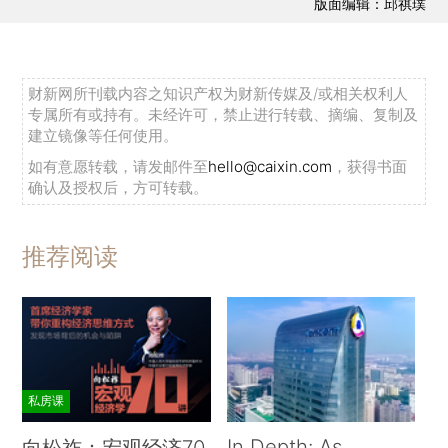
版面编辑：邱祺璞
财新网所刊载内容之知识产权为财新传媒及/或相关权利人
专属所有或持有。未经许可，禁止进行转载、摘编、复制及
建立镜像等任何使用。
如有意愿转载，请发邮件至
hello@caixin.com
，获得书面
确认及授权后，方可转载。
推荐阅读
私房课
In Depth: As
向松祚：宏观经济70