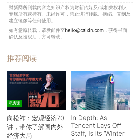
财新网所刊载内容之知识产权为财新传媒及/或相关权利人
专属所有或持有。未经许可，禁止进行转载、摘编、复制及
建立镜像等任何使用。
如有意愿转载，请发邮件至
hello@caixin.com
，获得书面
确认及授权后，方可转载。
推荐阅读
私房课
In Depth: As
向松祚：宏观经济70
Tencent Lays Off
讲，带你了解国内外
Staff, Is Its ‘Winter’
经济大局