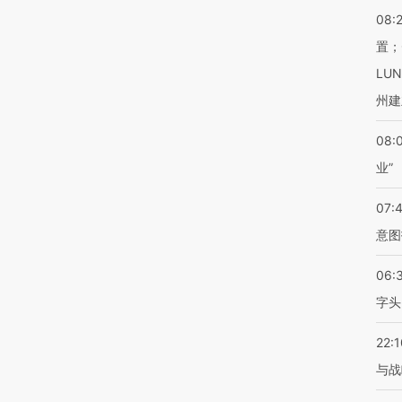
08:
置；
LU
州建
08:
业”
07:
意图
06:
字头
22:1
与战