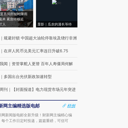
宜昌局部短时降雨
8毫米 紧急转移近
00人
显影｜瓜农的漫长等待
｜
规避封锁 中国超大油轮停靠埃及绕行非洲
｜
在岸人民币兑美元汇率连日升破6.75
我闻
｜
资管掌舵人更替 百年人寿僵局何解
｜
多国出台光伏新政加速转型
周刊
｜
【封面报道】电力现货市场元年突进
新网主编精选版电邮
样例
新网新闻版电邮全新升级！财新网主编精心编
，每个工作日定时投递，篇篇重磅，可信可
。