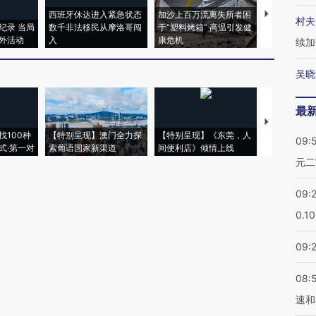
西班牙休达进入紧急状态
加沙上百万流离失所者困
视线｜HYR
村夫
纪录 当局
数千非法移民从摩洛哥闯
于“塑料烤箱” 高温引发健
术：是什么
外活动
入
康危机
心“花钱找虐
续加
吴晓
最
【推广】走
找100种
【特别呈现】澳门全力探
【特别呈现】《东莞，人
会，让数智科
09:
式·第一对
索葡语国家新渠道
间便利店》倾情上线
业
元二
09:
0.1
09:
08:
速和