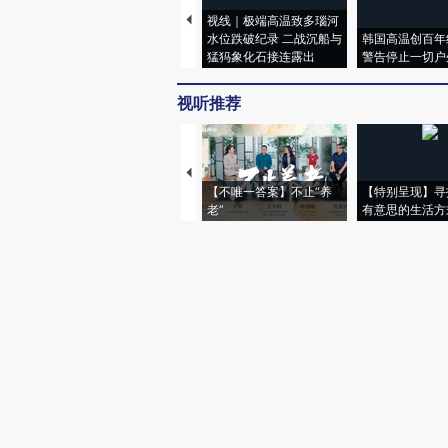
视线｜极端高温致多瑙河
水位跌破纪录 二战沉船与
韩国高温创百年
猛犸象化石接连露出
警告停止一切户
视听推荐
【不唯一答案】不止“养
【特别呈现】寻
老”
有意思的生活方