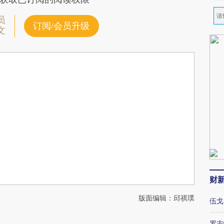
员
订阅/会员升级
文
财
版面编辑：邱祺璞
伍戈
罗志