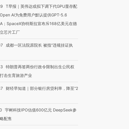
29
T早报｜英伟达或拟下调下代GPU显存配
Open AI为免费用户默认提供GPT-5.6
NA；SpaceX协特斯拉宣布斥168亿美元在德
立芯片工厂
07
成都一区法院原院长 被指“违规挂证执
43
特朗普再签两份行政令限制出生公民权
打击生育旅游产业
37
财经早知道｜部分银行房贷利率，降至“2
0
宇树科技IPO估值600亿元 DeepSeek参
略配售