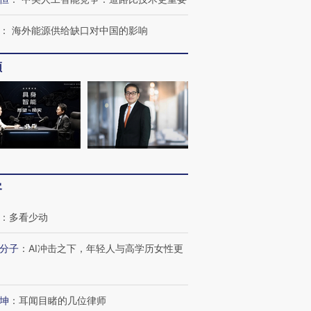
：
海外能源供给缺口对中国的影响
频
客
：
多看少动
分子
：
AI冲击之下，年轻人与高学历女性更
坤
：
耳闻目睹的几位律师