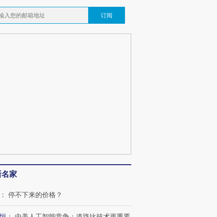
订阅
新名家
：
停不下来的价格？
恒
：
中美人工智能竞争：道路比技术更重要