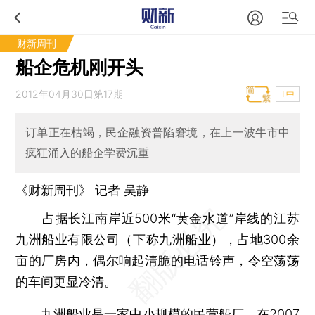
财新周刊
船企危机刚开头
2012年04月30日第17期
T中
订单正在枯竭，民企融资普陷窘境，在上一波牛市中
疯狂涌入的船企学费沉重
《财新周刊》 记者
吴静
占据长江南岸近500米“黄金水道”岸线的江苏
九洲船业有限公司（下称九洲船业），占地300余
亩的厂房内，偶尔响起清脆的电话铃声，令空荡荡
的车间更显冷清。
九洲船业是一家中小规模的民营船厂，在2007