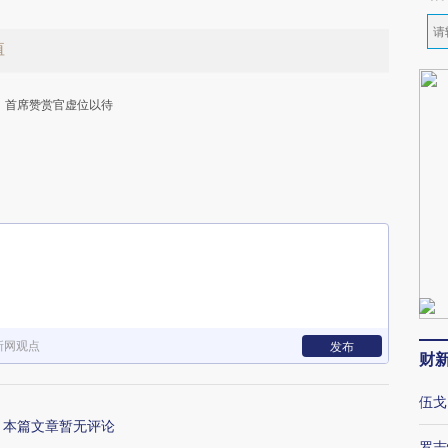
值
首席赞赏官虚位以待
下
新网观点
发布
财
伍戈
本篇文章暂无评论
罗志