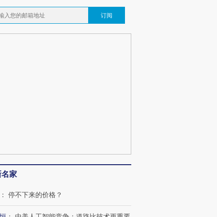
订阅
新名家
：
停不下来的价格？
恒
：
中美人工智能竞争：道路比技术更重要