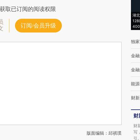
获取已订阅的阅读权限
湖北
12
员
订阅/会员升级
40
文
独家
金融
金融
能源
财新
财
财
写
版面编辑：邱祺璞
引