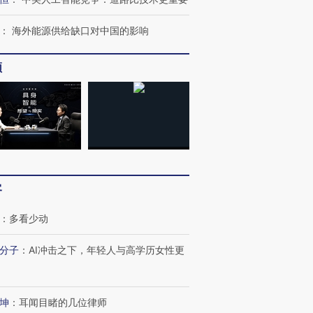
：
海外能源供给缺口对中国的影响
频
OX的吸金
马航飞行员跨国走私7万
视线｜被称为“蟑螂”的印
让中产们甘
粒摇头丸 尿检体内含3种
度Z世代 用街头抗争将教
秘鲁纳斯
”？
毒品
育部长拱下台
13人遇难
进第四届链博
【商旅对话】华住集团
技“链”接产
客
【特别呈现】寻找100种
CFO：不靠规模取胜，华
【特别呈
有意思的生活方式·第三对
住三大增长引擎是什么？
有意思的
：
多看少动
分子
：
AI冲击之下，年轻人与高学历女性更
坤
：
耳闻目睹的几位律师