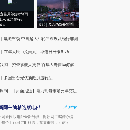
宜昌局部短时降雨
8毫米 紧急转移近
00人
显影｜瓜农的漫长等待
｜
规避封锁 中国超大油轮停靠埃及绕行非洲
｜
在岸人民币兑美元汇率连日升破6.75
我闻
｜
资管掌舵人更替 百年人寿僵局何解
｜
多国出台光伏新政加速转型
周刊
｜
【封面报道】电力现货市场元年突进
新网主编精选版电邮
样例
新网新闻版电邮全新升级！财新网主编精心编
，每个工作日定时投递，篇篇重磅，可信可
。