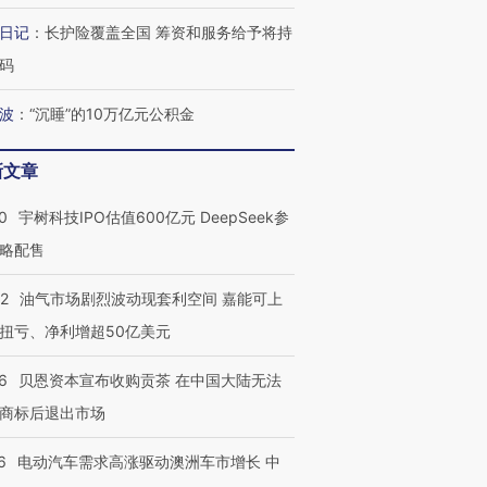
日记
：
长护险覆盖全国 筹资和服务给予将持
码
波
：
“沉睡”的10万亿元公积金
新文章
0
宇树科技IPO估值600亿元 DeepSeek参
略配售
22
油气市场剧烈波动现套利空间 嘉能可上
扭亏、净利增超50亿美元
6
贝恩资本宣布收购贡茶 在中国大陆无法
商标后退出市场
6
电动汽车需求高涨驱动澳洲车市增长 中