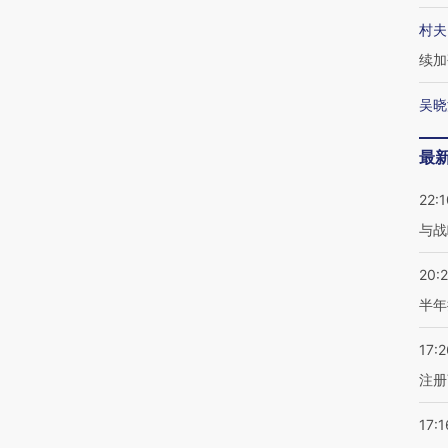
村夫
续加
吴晓
最
22:1
与战
20:
半年
17:2
注册
17:1