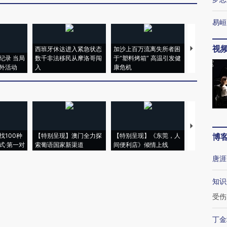
易峘
视
西班牙休达进入紧急状态
加沙上百万流离失所者困
视线｜HYR
纪录 当局
数千非法移民从摩洛哥闯
于“塑料烤箱” 高温引发健
术：是什么
外活动
入
康危机
心“花钱找虐
【推广】走
找100种
【特别呈现】澳门全力探
【特别呈现】《东莞，人
会，让数智科
博
式·第一对
索葡语国家新渠道
间便利店》倾情上线
业
唐涯
知识
受伤
丁金