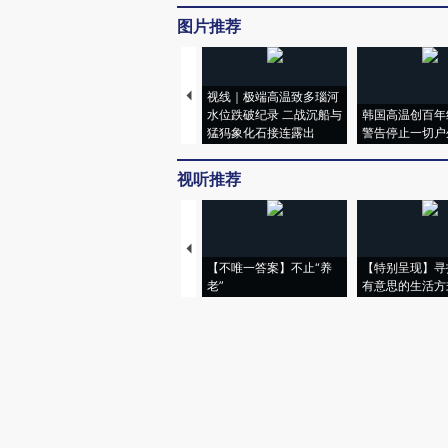
图片推荐
视线｜极端高温致多瑙河
水位跌破纪录 二战沉船与
韩国高温创百年
猛犸象化石接连露出
警告停止一切户
视听推荐
【不唯一答案】不止“养
【特别呈现】寻
老”
有意思的生活方