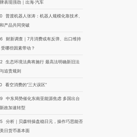
牌表现强劲｜出海·汽车
00
普渡机器人张涛：机器人规模化靠技术、
和产品共同突破
56
财新调查｜7月消费或有反弹、出口维持
 受哪些因素带动？
42
生态环境法典将施行 最高法明确新旧法
与追责规则
0
看空消费的“三大误区”
59
中东局势催化东南亚能源焦虑 多国出台
新政加速转型
05
分析｜贝森特操盘稳日元，操作巧思能否
美日货币基本面