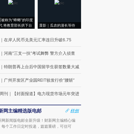
|被称为“蟑螂”的印度
代 将教育部长拱下台
显影｜瓜农的漫长等待
｜
在岸人民币兑美元汇率连日升破6.75
｜
河南“三支一扶”考试舞弊 警方介入侦查
｜
特朗普再上台后中国留学生获签数量大减
｜
广州开发区产业园REIT较发行价“腰斩”
周刊
｜
【封面报道】电力现货市场元年突进
新网主编精选版电邮
样例
新网新闻版电邮全新升级！财新网主编精心编
，每个工作日定时投递，篇篇重磅，可信可
。