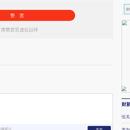
赞 赏
首席赞赏官虚位以待
财
伍戈
新网观点
发布
罗志