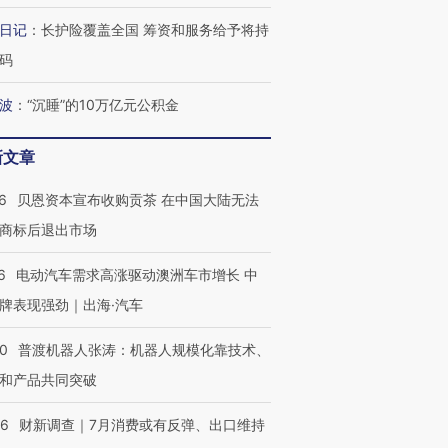
日记
：
长护险覆盖全国 筹资和服务给予将持
码
波
：
“沉睡”的10万亿元公积金
新文章
6
贝恩资本宣布收购贡茶 在中国大陆无法
商标后退出市场
6
电动汽车需求高涨驱动澳洲车市增长 中
牌表现强劲｜出海·汽车
00
普渡机器人张涛：机器人规模化靠技术、
和产品共同突破
56
财新调查｜7月消费或有反弹、出口维持