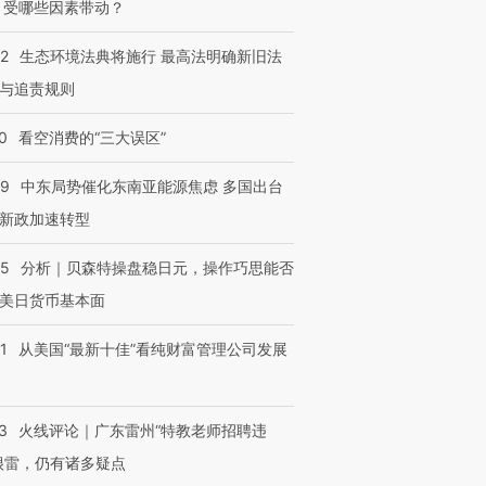
 受哪些因素带动？
42
生态环境法典将施行 最高法明确新旧法
与追责规则
0
看空消费的“三大误区”
59
中东局势催化东南亚能源焦虑 多国出台
新政加速转型
05
分析｜贝森特操盘稳日元，操作巧思能否
美日货币基本面
1
从美国“最新十佳”看纯财富管理公司发展
3
火线评论｜广东雷州“特教老师招聘违
很雷，仍有诸多疑点