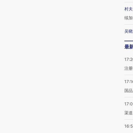
村夫
续加
吴晓
最
17:2
注册
17:1
国品
17:
渠道
16: