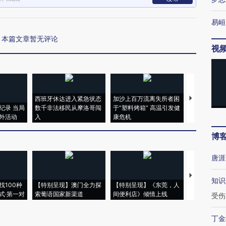
易峘
本篇文章暂无评论
视
西班牙休达进入紧急状态
加沙上百万流离失所者困
视线｜HYR
纪录 当局
数千非法移民从摩洛哥闯
于“塑料烤箱” 高温引发健
术：是什么
外活动
入
康危机
心“花钱找虐
博
唐涯
【推广】走
知识
找100种
【特别呈现】澳门全力探
【特别呈现】《东莞，人
会，让数智科
式·第一对
索葡语国家新渠道
间便利店》倾情上线
业
受伤
丁金