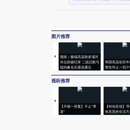
图片推荐
视线｜极端高温致多瑙河
水位跌破纪录 二战沉船与
韩国高温创百年
猛犸象化石接连露出
警告停止一切户
视听推荐
【不唯一答案】不止“养
【特别呈现】寻
老”
有意思的生活方