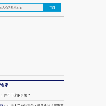
订阅
新名家
：
停不下来的价格？
恒
：
中美人工智能竞争：道路比技术更重要