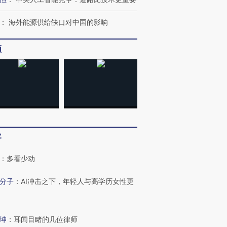
：
海外能源供给缺口对中国的影响
频
OX的吸金
马航飞行员跨国走私7万
视线｜被称为“蟑螂”的印
让中产们甘
粒摇头丸 尿检体内含3种
度Z世代 用街头抗争将教
秘鲁纳斯
”？
毒品
育部长拱下台
13人遇难
客
：
多看少动
进第四届链博
【商旅对话】华住集团
分子
：
AI冲击之下，年轻人与高学历女性更
技“链”接产
【特别呈现】寻找100种
CFO：不靠规模取胜，华
【特别呈
有意思的生活方式·第三对
住三大增长引擎是什么？
有意思的
坤
：
耳闻目睹的几位律师