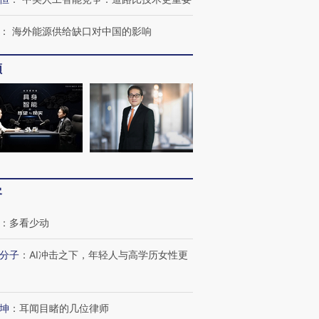
OX的吸金
马航飞行员跨国走私7万
视线｜被称为“蟑螂”的印
让中产们甘
粒摇头丸 尿检体内含3种
度Z世代 用街头抗争将教
秘鲁纳斯
”？
毒品
育部长拱下台
13人遇难
：
海外能源供给缺口对中国的影响
频
进第四届链博
【商旅对话】华住集团
技“链”接产
【特别呈现】寻找100种
CFO：不靠规模取胜，华
【特别呈
有意思的生活方式·第三对
住三大增长引擎是什么？
有意思的
客
：
多看少动
分子
：
AI冲击之下，年轻人与高学历女性更
坤
：
耳闻目睹的几位律师