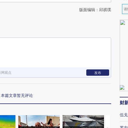
版面编辑：邱祺璞
新网观点
发布
本篇文章暂无评论
财
伍戈
罗志