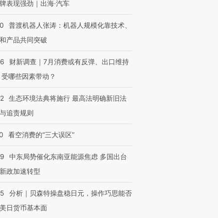
牌表现强劲｜出海·汽车
00
普渡机器人张涛：机器人规模化靠技术、
和产品共同突破
56
财新调查｜7月消费或有反弹、出口维持
 受哪些因素带动？
42
生态环境法典将施行 最高法明确新旧法
与追责规则
0
看空消费的“三大误区”
59
中东局势催化东南亚能源焦虑 多国出台
新政加速转型
05
分析｜贝森特操盘稳日元，操作巧思能否
美日货币基本面