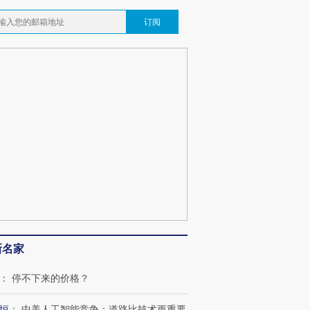
订阅
新名家
：
停不下来的价格？
恒
：
中美人工智能竞争：道路比技术更重要