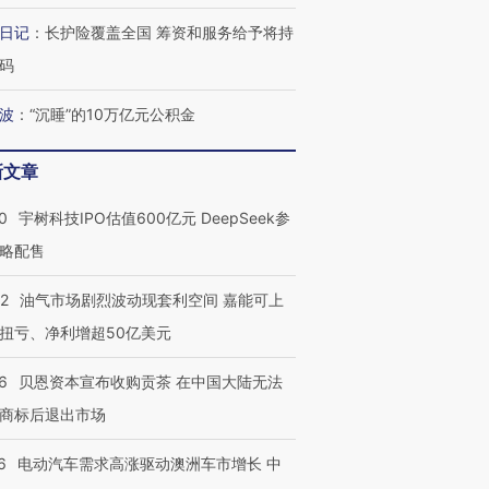
日记
：
长护险覆盖全国 筹资和服务给予将持
码
波
：
“沉睡”的10万亿元公积金
新文章
0
宇树科技IPO估值600亿元 DeepSeek参
略配售
22
油气市场剧烈波动现套利空间 嘉能可上
扭亏、净利增超50亿美元
6
贝恩资本宣布收购贡茶 在中国大陆无法
商标后退出市场
6
电动汽车需求高涨驱动澳洲车市增长 中