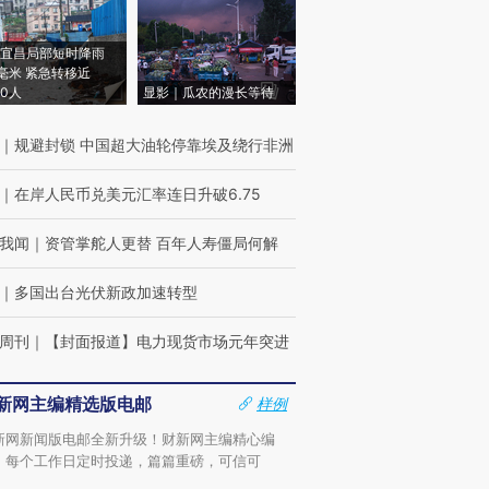
宜昌局部短时降雨
8毫米 紧急转移近
00人
显影｜瓜农的漫长等待
｜
规避封锁 中国超大油轮停靠埃及绕行非洲
｜
在岸人民币兑美元汇率连日升破6.75
我闻
｜
资管掌舵人更替 百年人寿僵局何解
｜
多国出台光伏新政加速转型
周刊
｜
【封面报道】电力现货市场元年突进
新网主编精选版电邮
样例
新网新闻版电邮全新升级！财新网主编精心编
，每个工作日定时投递，篇篇重磅，可信可
。