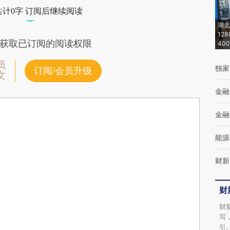
共计0字 订阅后继续阅读
湖北
12
获取已订阅的阅读权限
40
员
独家
订阅/会员升级
文
金融
金融
能源
财新
财
财
写
引