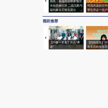
视线｜极端高温致多瑙河
水位跌破纪录 二战沉船与
韩国高温创百年
猛犸象化石接连露出
警告停止一切户
视听推荐
【不唯一答案】不止“养
【特别呈现】寻
老”
有意思的生活方