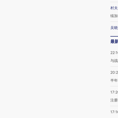
村夫
续加
吴晓
最
22:1
与战
20:
半年
17:2
注册
17:1