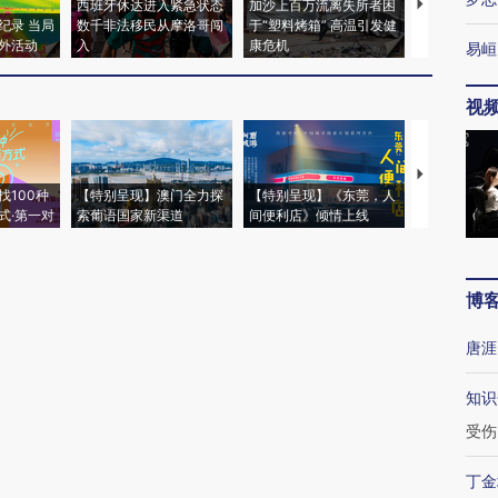
西班牙休达进入紧急状态
加沙上百万流离失所者困
视线｜HYR
纪录 当局
数千非法移民从摩洛哥闯
于“塑料烤箱” 高温引发健
术：是什么
外活动
入
康危机
心“花钱找虐
易峘
视
【推广】走
找100种
【特别呈现】澳门全力探
【特别呈现】《东莞，人
会，让数智科
式·第一对
索葡语国家新渠道
间便利店》倾情上线
业
博
唐涯
知识
受伤
丁金