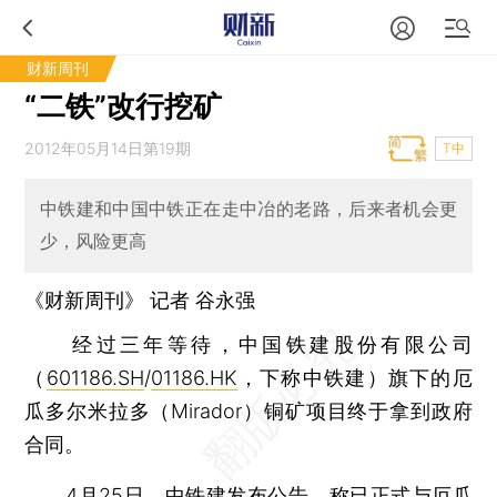
财新周刊
“二铁”改行挖矿
2012年05月14日第19期
T中
中铁建和中国中铁正在走中冶的老路，后来者机会更
少，风险更高
《财新周刊》 记者 谷永强
经过三年等待，中国铁建股份有限公司
（
601186.SH
/
01186.HK
，下称中铁建）旗下的厄
瓜多尔米拉多（Mirador）铜矿项目终于拿到政府
合同。
4月25日，中铁建发布公告，称已正式与厄瓜