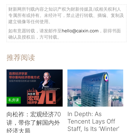
财新网所刊载内容之知识产权为财新传媒及/或相关权利人
专属所有或持有。未经许可，禁止进行转载、摘编、复制及
建立镜像等任何使用。
如有意愿转载，请发邮件至
hello@caixin.com
，获得书面
确认及授权后，方可转载。
推荐阅读
私房课
In Depth: As
向松祚：宏观经济70
Tencent Lays Off
讲，带你了解国内外
Staff, Is Its ‘Winter’
经济大局