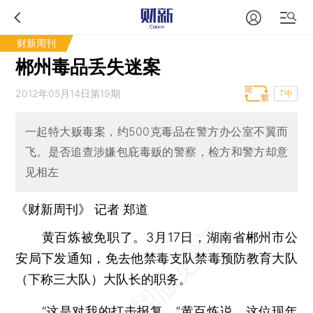
财新周刊
郴州毒品丢失迷案
2012年05月14日第19期
T中
一起特大贩毒案，约500克毒品在警方办公室不翼而
飞。是否追查涉嫌包庇毒贩的警察，检方和警方却意
见相左
《财新周刊》 记者 郑道
黄百炼被免职了。3月17日，湖南省郴州市公
安局下发通知，免去他禁毒支队禁毒预防教育大队
（下称三大队）大队长的职务。
“这是对我的打击报复。”黄百炼说。这位现年