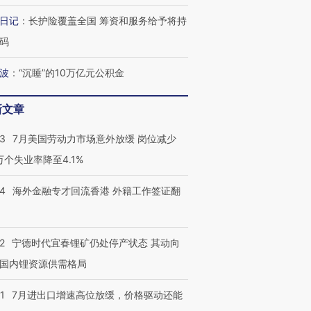
日记
：
长护险覆盖全国 筹资和服务给予将持
码
波
：
“沉睡”的10万亿元公积金
新文章
43
7月美国劳动力市场意外放缓 岗位减少
3万个失业率降至4.1%
14
海外金融专才回流香港 外籍工作签证翻
2
宁德时代宜春锂矿仍处停产状态 其动向
国内锂资源供需格局
1
7月进出口增速高位放缓，价格驱动还能