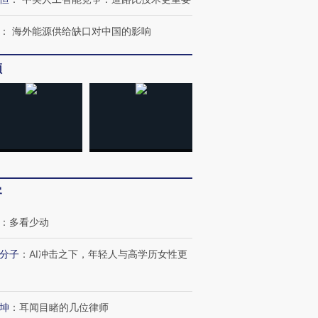
：
海外能源供给缺口对中国的影响
频
跨国走私7万
视线｜被称为“蟑螂”的印
视线｜“入侵”还是“人道危
检体内含3种
度Z世代 用街头抗争将教
机”？难民潮撕裂西班牙
秘鲁纳斯
育部长拱下台
飞地休达
13人遇难
客
进第四届链博
【商旅对话】华住集团
技“链”接产
【特别呈现】寻找100种
CFO：不靠规模取胜，华
【特别呈
有意思的生活方式·第三对
住三大增长引擎是什么？
有意思的
：
多看少动
分子
：
AI冲击之下，年轻人与高学历女性更
坤
：
耳闻目睹的几位律师