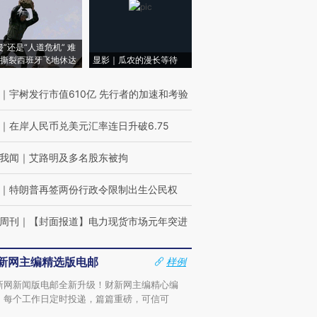
侵”还是“人道危机” 难
撕裂西班牙飞地休达
显影｜瓜农的漫长等待
｜
宇树发行市值610亿 先行者的加速和考验
｜
在岸人民币兑美元汇率连日升破6.75
我闻
｜
艾路明及多名股东被拘
｜
特朗普再签两份行政令限制出生公民权
周刊
｜
【封面报道】电力现货市场元年突进
新网主编精选版电邮
样例
新网新闻版电邮全新升级！财新网主编精心编
，每个工作日定时投递，篇篇重磅，可信可
。