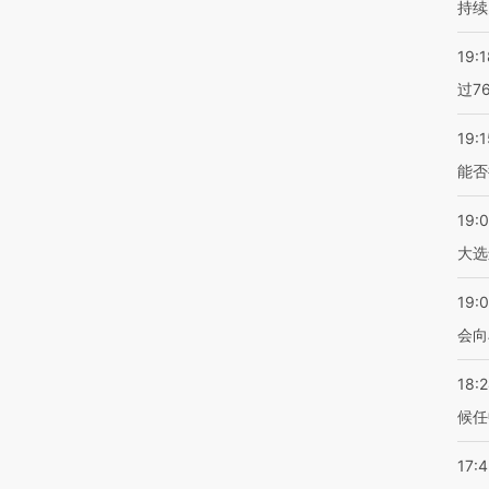
持续
19:1
过7
19:1
能否
19:
大选
19:0
会向
18:
候任
17: