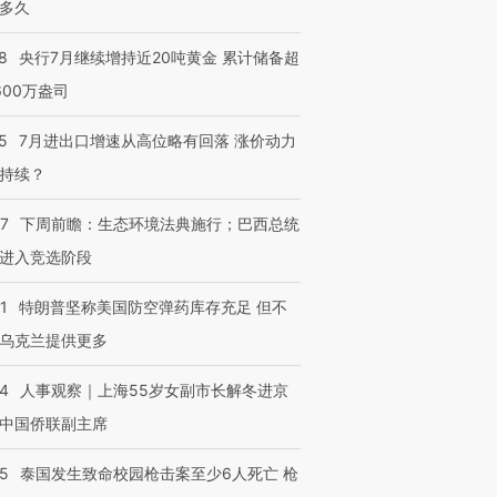
多久
8
央行7月继续增持近20吨黄金 累计储备超
600万盎司
5
7月进出口增速从高位略有回落 涨价动力
持续？
07
下周前瞻：生态环境法典施行；巴西总统
进入竞选阶段
1
特朗普坚称美国防空弹药库存充足 但不
乌克兰提供更多
24
人事观察｜上海55岁女副市长解冬进京
中国侨联副主席
45
泰国发生致命校园枪击案至少6人死亡 枪