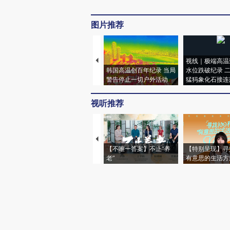
图片推荐
视线｜极端高温
韩国高温创百年纪录 当局
水位跌破纪录 
警告停止一切户外活动
猛犸象化石接连
视听推荐
【不唯一答案】不止“养
【特别呈现】寻
老”
有意思的生活方