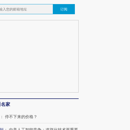
订阅
新名家
：
停不下来的价格？
恒
：
中美人工智能竞争：道路比技术更重要