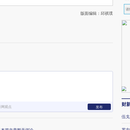
版面编辑：邱祺璞
财
新网观点
发布
伍戈
罗志
本篇文章暂无评论