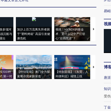
易峘
视
致多瑙河
加沙上百万流离失所者困
视线｜HYROX的吸金
马航飞行员
二战沉船与
于“塑料烤箱” 高温引发健
术：是什么让中产们甘
粒摇头丸 尿
露出
康危机
心“花钱找虐”？
毒品
博
【推广】走
找100种
【特别呈现】澳门全力探
【特别呈现】《东莞，人
会，让数智科
式·第一对
索葡语国家新渠道
间便利店》倾情上线
业
唐涯
知识
受伤
丁金