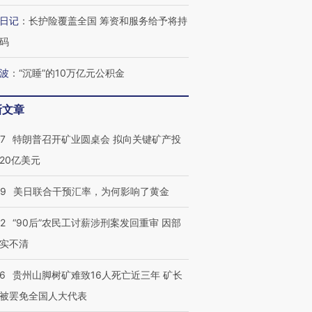
日记
：
长护险覆盖全国 筹资和服务给予将持
码
波
：
“沉睡”的10万亿元公积金
新文章
57
特朗普召开矿业圆桌会 拟向关键矿产投
20亿美元
09
美日联合干预汇率，为何影响了黄金
32
“90后”农民工讨薪涉刑案发回重审 因部
实不清
36
贵州山脚树矿难致16人死亡近三年 矿长
被罢免全国人大代表