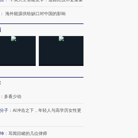
：
海外能源供给缺口对中国的影响
频
跨国走私7万
视线｜被称为“蟑螂”的印
视线｜“入侵”还是“人道危
检体内含3种
度Z世代 用街头抗争将教
机”？难民潮撕裂西班牙
秘鲁纳斯
育部长拱下台
飞地休达
13人遇难
客
：
多看少动
进第四届链博
【商旅对话】华住集团
技“链”接产
【特别呈现】寻找100种
CFO：不靠规模取胜，华
【特别呈
分子
：
AI冲击之下，年轻人与高学历女性更
有意思的生活方式·第三对
住三大增长引擎是什么？
有意思的
坤
：
耳闻目睹的几位律师