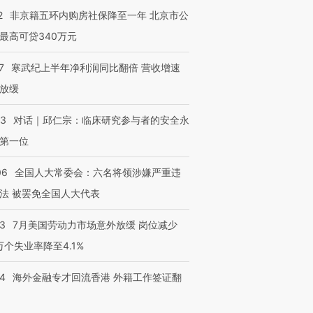
2
非京籍五环内购房社保降至一年 北京市公
最高可贷340万元
7
寒武纪上半年净利润同比翻倍 营收增速
放缓
53
对话｜邱仁宗：临床研究参与者的安全永
第一位
06
全国人大常委会：六名将领涉嫌严重违
法 被罢免全国人大代表
43
7月美国劳动力市场意外放缓 岗位减少
3万个失业率降至4.1%
14
海外金融专才回流香港 外籍工作签证翻