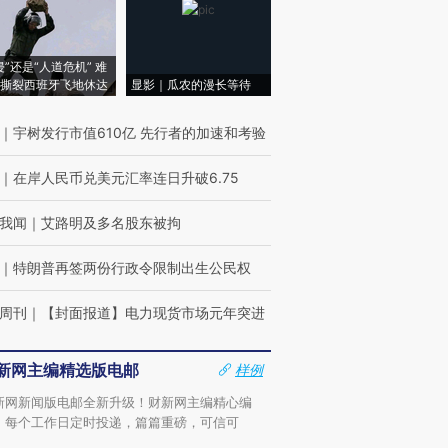
侵”还是“人道危机” 难
撕裂西班牙飞地休达
显影｜瓜农的漫长等待
｜
宇树发行市值610亿 先行者的加速和考验
｜
在岸人民币兑美元汇率连日升破6.75
我闻
｜
艾路明及多名股东被拘
｜
特朗普再签两份行政令限制出生公民权
周刊
｜
【封面报道】电力现货市场元年突进
新网主编精选版电邮
样例
新网新闻版电邮全新升级！财新网主编精心编
，每个工作日定时投递，篇篇重磅，可信可
。