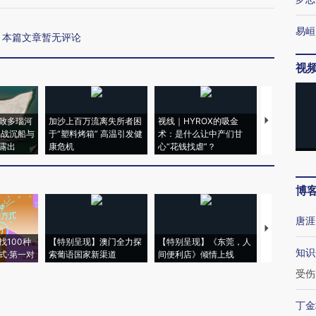
易峘
本篇文章暂无评论
视
致多瑙河
加沙上百万流离失所者困
视线｜HYROX的吸金
马航飞行员
二战沉船与
于“塑料烤箱” 高温引发健
术：是什么让中产们甘
粒摇头丸 尿
露出
康危机
心“花钱找虐”？
毒品
博
唐涯
【推广】走
找100种
【特别呈现】澳门全力探
【特别呈现】《东莞，人
会，让数智科
知识
式·第一对
索葡语国家新渠道
间便利店》倾情上线
业
受伤
丁金