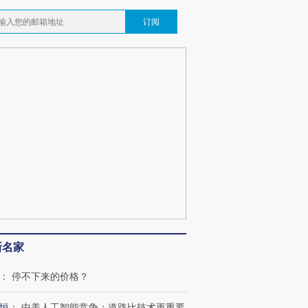
订阅
新名家
：
停不下来的价格？
恒
：
中美人工智能竞争：道路比技术更重要