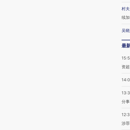
村夫
续加
吴晓
最
15:
资超
14:
13:
分事
12:
涉罪