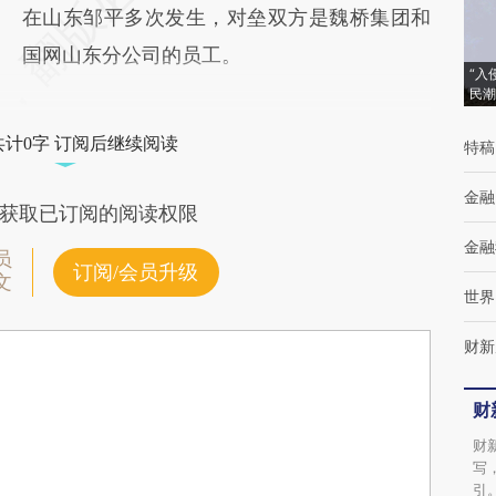
在山东邹平多次发生，对垒双方是魏桥集团和
国网山东分公司的员工。
“入
民潮
共计0字 订阅后继续阅读
特稿
金融
获取已订阅的阅读权限
金融
员
订阅/会员升级
文
世界
财新
财
财
写
引