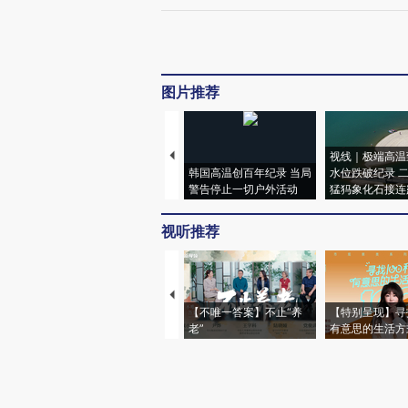
图片推荐
视线｜极端高温
韩国高温创百年纪录 当局
水位跌破纪录 
警告停止一切户外活动
猛犸象化石接连
视听推荐
【不唯一答案】不止“养
【特别呈现】寻
老”
有意思的生活方