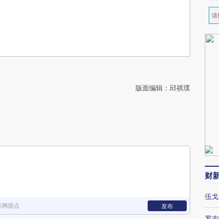
版面编辑：邱祺璞
财
伍戈
新网观点
发布
罗志