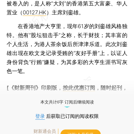
被卷入的，是人称“大刘”的香港第五大富豪、华人
置业（
00127.HK
）主席刘銮雄。
在香港地产大亨里，现年61岁的刘銮雄风格独
特。他有“股坛狙击手”之称，长于财技；其丰富的
个人生活，为港人茶余饭后所津津乐道。此次刘銮
雄出现在欧文龙记录受贿的“友好手册”上，以证人
身份背负“行贿”嫌疑，为其多彩的大亨生涯书写灰
色一笔。
[《财新周刊》印刷版，
按此优惠订阅
，随时起刊，
免费快递。]
本文共计0字 订阅后继续阅读
登录
后获取已订阅的阅读权限
财新通会员