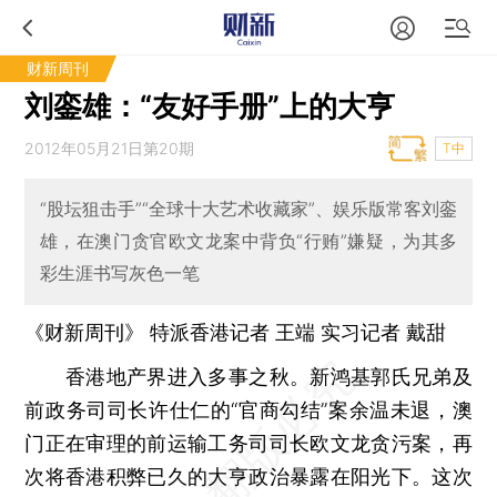
财新周刊
刘銮雄：“友好手册”上的大亨
2012年05月21日第20期
T中
“股坛狙击手”“全球十大艺术收藏家”、娱乐版常客刘銮
雄，在澳门贪官欧文龙案中背负“行贿”嫌疑，为其多
彩生涯书写灰色一笔
《财新周刊》 特派香港记者
王端
实习记者
戴甜
香港地产界进入多事之秋。新鸿基郭氏兄弟及
前政务司司长许仕仁的“官商勾结”案余温未退，澳
门正在审理的前运输工务司司长欧文龙贪污案，再
次将香港积弊已久的大亨政治暴露在阳光下。这次