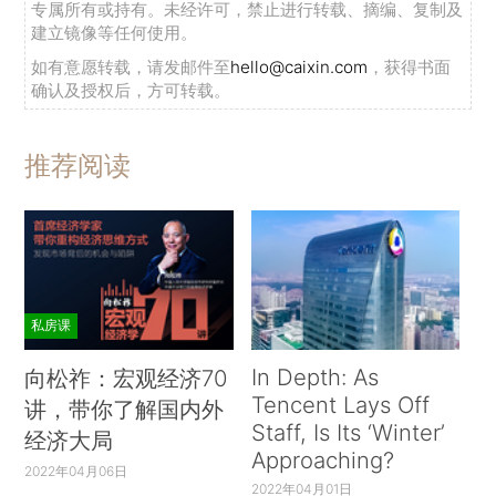
专属所有或持有。未经许可，禁止进行转载、摘编、复制及
建立镜像等任何使用。
如有意愿转载，请发邮件至
hello@caixin.com
，获得书面
确认及授权后，方可转载。
推荐阅读
私房课
In Depth: As
向松祚：宏观经济70
Tencent Lays Off
讲，带你了解国内外
Staff, Is Its ‘Winter’
经济大局
Approaching?
2022年04月06日
2022年04月01日