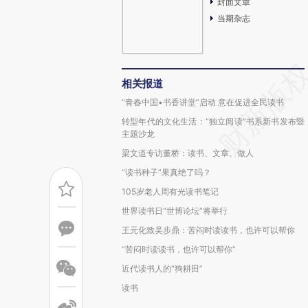
封面文章
当期杂志
相关报道
“青春中国•书香讲堂”启动 意在促进全民读书
转型年代的文化生活：“独立阅读”书系新书发布暨
主题沙龙
梁文道专访董桥：读书、文章、做人
“读书种子”果真绝了吗？
105岁老人周有光读书笔记
世界读书日“世博论坛”将举行
王元化致吴步鼎：苦闷时读读书，也许可以帮你
“苦闷时读读书，也许可以帮你”
近代读书人的“狗耕田”
读书