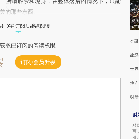
所谓解禁和现身，在整体落后的情况下，只能
关的那些东西。
视线
共计0字 订阅后继续阅读
Z世
金融
获取已订阅的阅读权限
政经
员
订阅/会员升级
文
世界
地产
财新
财
财
写
引