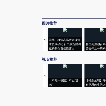
图片推荐
视线｜极端高温致多瑙河
水位跌破纪录 二战沉船与
韩国高温创百年
猛犸象化石接连露出
警告停止一切户
视听推荐
【不唯一答案】不止“养
【特别呈现】寻
老”
有意思的生活方