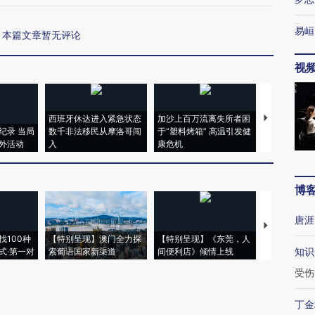
易峘
本篇文章暂无评论
视
西班牙休达进入紧急状态
加沙上百万流离失所者困
马航飞行员
纪录 当局
数千非法移民从摩洛哥闯
于“塑料烤箱” 高温引发健
粒摇头丸 尿
外活动
入
康危机
毒品
博
唐涯
【推广】走
找100种
【特别呈现】澳门全力探
【特别呈现】《东莞，人
会，让数智科
知识
式·第一对
索葡语国家新渠道
间便利店》倾情上线
业
受伤
丁金