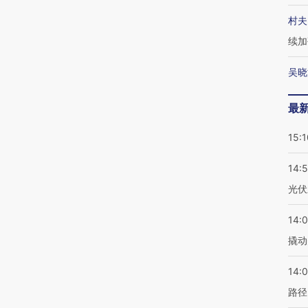
村夫
续加
吴晓
最
15:1
14:
光伏
14:
撬动
14:0
路径