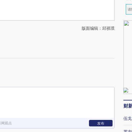
版面编辑：邱祺璞
财
伍戈
新网观点
发布
罗志