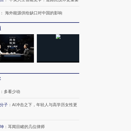
：
海外能源供给缺口对中国的影响
频
跨国走私7万
视线｜HYROX的吸金
视线｜被
检体内含3种
术：是什么让中产们甘
泽连斯基密集出访美英 索
度Z世代
心“花钱找虐”？
要防空导弹“救急”
育部长拱
客
：
多看少动
进第四届链博
【商旅对话】华住集团
技“链”接产
【特别呈现】寻找100种
CFO：不靠规模取胜，华
【特别呈
分子
：
AI冲击之下，年轻人与高学历女性更
有意思的生活方式·第三对
住三大增长引擎是什么？
有意思的
坤
：
耳闻目睹的几位律师