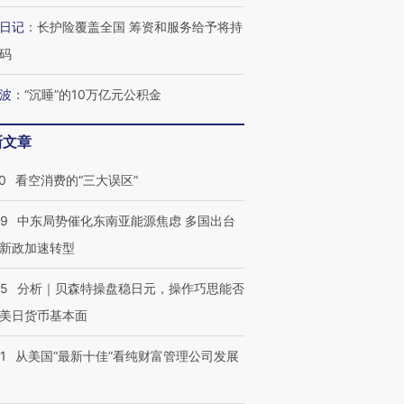
日记
：
长护险覆盖全国 筹资和服务给予将持
码
波
：
“沉睡”的10万亿元公积金
新文章
0
看空消费的“三大误区”
59
中东局势催化东南亚能源焦虑 多国出台
新政加速转型
05
分析｜贝森特操盘稳日元，操作巧思能否
美日货币基本面
1
从美国“最新十佳”看纯财富管理公司发展