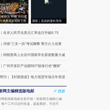
|被称为“蟑螂”的印度
代 将教育部长拱下台
显影｜瓜农的漫长等待
｜
在岸人民币兑美元汇率连日升破6.75
｜
河南“三支一扶”考试舞弊 警方介入侦查
｜
特朗普再上台后中国留学生获签数量大减
｜
广州开发区产业园REIT较发行价“腰斩”
周刊
｜
【封面报道】电力现货市场元年突进
新网主编精选版电邮
样例
新网新闻版电邮全新升级！财新网主编精心编
，每个工作日定时投递，篇篇重磅，可信可
。