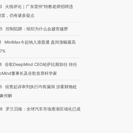
3
火线评论｜广东雷州“特教老师招聘违
很雷，仍有诸多疑点
05
控制陷阱：组织为什么会越管越胖
1
MiniMax今起纳入港股通 盘间涨幅最高
77%
4
谷歌DeepMind CEO哈萨比斯卸任 转任
epMind董事长及谷歌首席科学家
6
侦查起诉审判执行均有漏洞 涉案财物处
象何解
58
罗兰贝格：全球汽车市场逐渐区域化已成