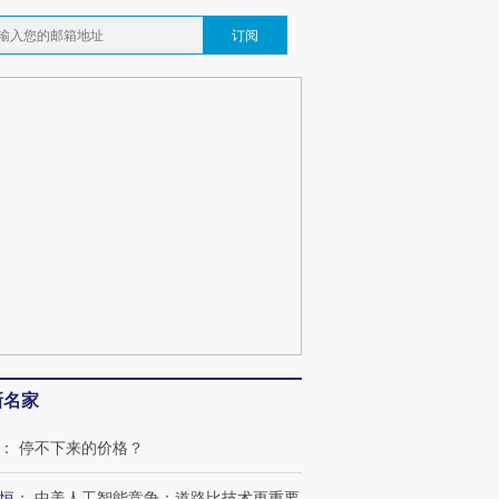
订阅
新名家
：
停不下来的价格？
恒
：
中美人工智能竞争：道路比技术更重要