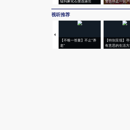
猛犸象化石接连露出
警告停止一切户
视听推荐
【不唯一答案】不止“养
【特别呈现】寻
老”
有意思的生活方