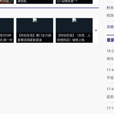
外活动
康危机
心“花钱找虐”？
毒品
村夫
续加
吴晓
【推广】走
找100种
【特别呈现】澳门全力探
【特别呈现】《东莞，人
会，让数智科
最
式·第一对
索葡语国家新渠道
间便利店》倾情上线
业
18:
候任
17:
手祖
17:
提前
17:1