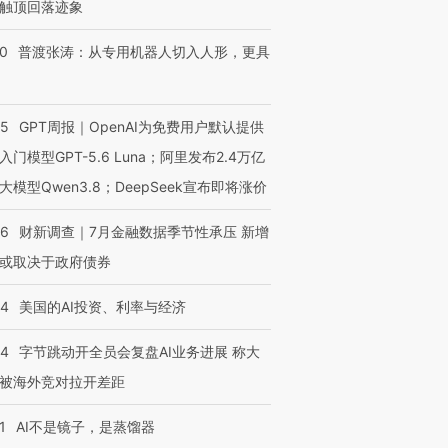
触顶回落迹象
00
普渡张涛：从专用机器人切入人形，更具
55
GPT周报｜OpenAI为免费用户默认提供
入门模型GPT-5.6 Luna；阿里发布2.4万亿
大模型Qwen3.8；DeepSeek宣布即将涨价
46
财新调查｜7月金融数据季节性承压 新增
或取决于政府债券
44
美国的AI投资、利率与经济
44
字节跳动开全员会复盘AI业务进展 称大
被海外竞对拉开差距
1
AI不是镜子，是蒸馏器