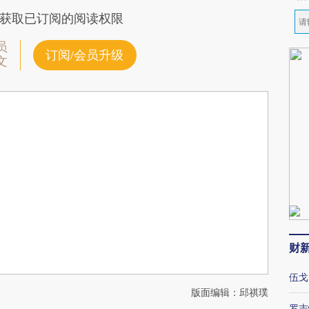
获取已订阅的阅读权限
员
订阅/会员升级
文
财
伍戈
版面编辑：邱祺璞
罗志