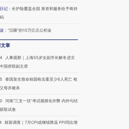
育部长拱下台
飞地休达
13人遇难
日记
：
长护险覆盖全国 筹资和服务给予将持
码
波
：
“沉睡”的10万亿元公积金
进第四届链博
【商旅对话】华住集团
技“链”接产
【特别呈现】寻找100种
CFO：不靠规模取胜，华
【特别呈
新文章
有意思的生活方式·第三对
住三大增长引擎是什么？
有意思的
24
人事观察｜上海55岁女副市长解冬进京
中国侨联副主席
45
泰国发生致命校园枪击案至少6人死亡 枪
父母亦被杀
40
河南“三支一扶”考试规模化作弊 内外勾结
获取试卷
4
财新调查｜7月CPI或继续降温 PPI同比增