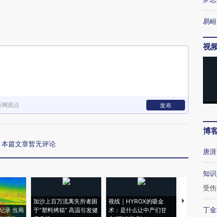
易峘
视
新网观点
发布
博
本篇文章暂无评论
唐涯
知识
受伤
加沙上百万流离失所者困
视线｜HYROX的吸金
马航飞行员
丁金
纪录 当局
于“塑料烤箱” 高温引发健
术：是什么让中产们甘
粒摇头丸 尿