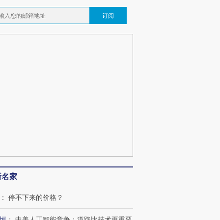
订阅
新名家
：
停不下来的价格？
恒
：
中美人工智能竞争：道路比技术更重要