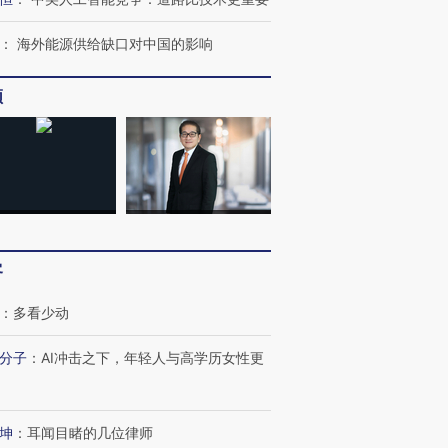
：
海外能源供给缺口对中国的影响
频
客
：
多看少动
分子
：
AI冲击之下，年轻人与高学历女性更
跨国走私7万
视线｜被称为“蟑螂”的印
视线｜“入侵”还是“人道危
坤
：
耳闻目睹的几位律师
检体内含3种
度Z世代 用街头抗争将教
机”？难民潮撕裂西班牙
秘鲁纳斯