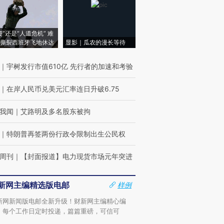
侵”还是“人道危机” 难
撕裂西班牙飞地休达
显影｜瓜农的漫长等待
｜
宇树发行市值610亿 先行者的加速和考验
｜
在岸人民币兑美元汇率连日升破6.75
我闻
｜
艾路明及多名股东被拘
｜
特朗普再签两份行政令限制出生公民权
周刊
｜
【封面报道】电力现货市场元年突进
新网主编精选版电邮
样例
新网新闻版电邮全新升级！财新网主编精心编
，每个工作日定时投递，篇篇重磅，可信可
。