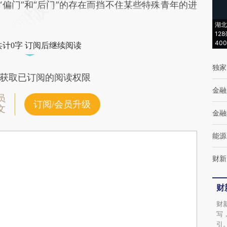
“偏门”和“后门”的存在而挡不住某些特殊青年的进
湖北
12
40
共计0字 订阅后继续阅读
独家
获取已订阅的阅读权限
金融
员
订阅/会员升级
文
金融
能源
财新
财
财
写
引