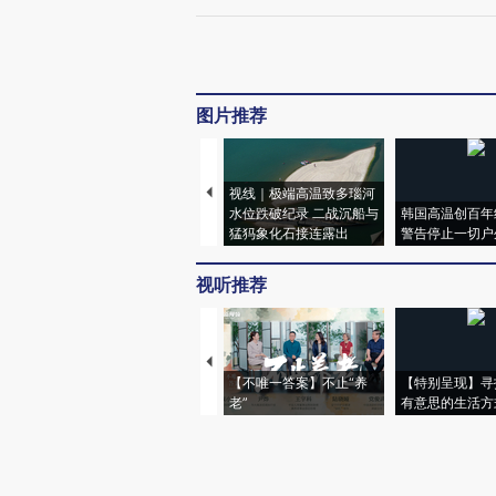
图片推荐
视线｜极端高温致多瑙河
水位跌破纪录 二战沉船与
韩国高温创百年
猛犸象化石接连露出
警告停止一切户
视听推荐
【不唯一答案】不止“养
【特别呈现】寻
老”
有意思的生活方