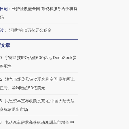
日记
：
长护险覆盖全国 筹资和服务给予将持
码
波
：
“沉睡”的10万亿元公积金
新文章
0
宇树科技IPO估值600亿元 DeepSeek参
略配售
22
油气市场剧烈波动现套利空间 嘉能可上
扭亏、净利增超50亿美元
6
贝恩资本宣布收购贡茶 在中国大陆无法
商标后退出市场
6
电动汽车需求高涨驱动澳洲车市增长 中