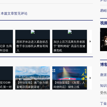
易峘
本篇文章暂无评论
视
西班牙休达进入紧急状态
加沙上百万流离失所者困
视线｜HYR
纪录 当局
数千非法移民从摩洛哥闯
于“塑料烤箱” 高温引发健
术：是什么
外活动
入
康危机
心“花钱找虐
博
唐涯
【推广】走
找100种
【特别呈现】澳门全力探
【特别呈现】《东莞，人
会，让数智科
知识
式·第一对
索葡语国家新渠道
间便利店》倾情上线
业
受伤
丁金