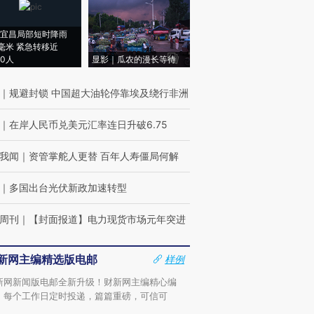
宜昌局部短时降雨
8毫米 紧急转移近
00人
显影｜瓜农的漫长等待
｜
规避封锁 中国超大油轮停靠埃及绕行非洲
｜
在岸人民币兑美元汇率连日升破6.75
我闻
｜
资管掌舵人更替 百年人寿僵局何解
｜
多国出台光伏新政加速转型
周刊
｜
【封面报道】电力现货市场元年突进
新网主编精选版电邮
样例
新网新闻版电邮全新升级！财新网主编精心编
，每个工作日定时投递，篇篇重磅，可信可
。