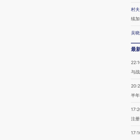
村夫
续加
吴晓
最
22:1
与战
20:
半年
17:2
注册
17:1