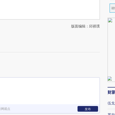
版面编辑：邱祺璞
财
伍戈
新网观点
发布
罗志