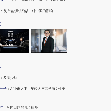
：
海外能源供给缺口对中国的影响
频
OX的吸金
马航飞行员跨国走私7万
视线｜被称为“蟑螂”的印
让中产们甘
粒摇头丸 尿检体内含3种
度Z世代 用街头抗争将教
秘鲁纳斯
”？
毒品
育部长拱下台
13人遇难
客
：
多看少动
进第四届链博
【商旅对话】华住集团
技“链”接产
【特别呈现】寻找100种
CFO：不靠规模取胜，华
【特别呈
分子
：
AI冲击之下，年轻人与高学历女性更
有意思的生活方式·第三对
住三大增长引擎是什么？
有意思的
坤
：
耳闻目睹的几位律师