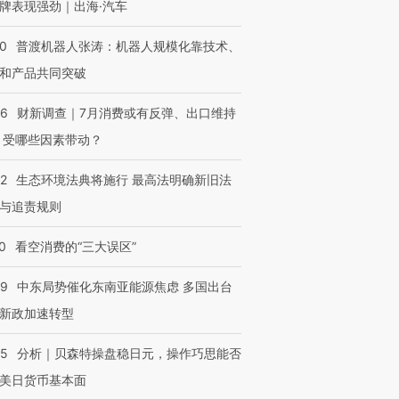
牌表现强劲｜出海·汽车
00
普渡机器人张涛：机器人规模化靠技术、
和产品共同突破
56
财新调查｜7月消费或有反弹、出口维持
 受哪些因素带动？
42
生态环境法典将施行 最高法明确新旧法
与追责规则
0
看空消费的“三大误区”
59
中东局势催化东南亚能源焦虑 多国出台
新政加速转型
05
分析｜贝森特操盘稳日元，操作巧思能否
美日货币基本面