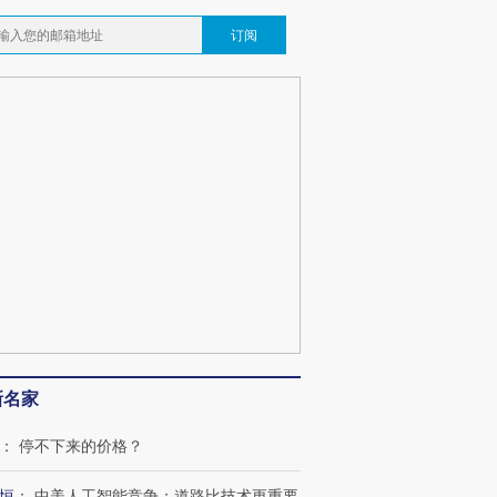
订阅
新名家
：
停不下来的价格？
恒
：
中美人工智能竞争：道路比技术更重要