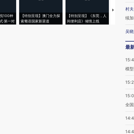
村夫
【推广】走
找100种
【特别呈现】澳门全力探
【特别呈现】《东莞，人
会，让数智科
续加
式·第一对
索葡语国家新渠道
间便利店》倾情上线
业
吴晓
最
15:
模型
15:2
15:
全国
14:
14: