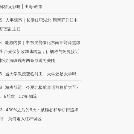
称暂无影响 | 出海·政策
25
人事观察｜长期任职湖北 周新群升任中
研室副主任
3
能源内参｜中东局势催化东南亚能源焦虑
出台光伏新政加速转型；伊朗称与阿曼接近
协议 海峡现有两条航道将关闭
6
当大学教授变临时工，大学还是大学吗
8
海杰航运：今夏北极航道运营将扩大至7
、8航次｜出海·物流
53
439%之后的6天：被硅谷和华尔街追捧
才，为何走入杠杆误区