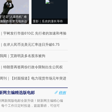
侵”还是“人道危机” 难
撕裂西班牙飞地休达
显影｜瓜农的漫长等待
｜
宇树发行市值610亿 先行者的加速和考验
｜
在岸人民币兑美元汇率连日升破6.75
我闻
｜
艾路明及多名股东被拘
｜
特朗普再签两份行政令限制出生公民权
周刊
｜
【封面报道】电力现货市场元年突进
新网主编精选版电邮
样例
新网新闻版电邮全新升级！财新网主编精心编
，每个工作日定时投递，篇篇重磅，可信可
。