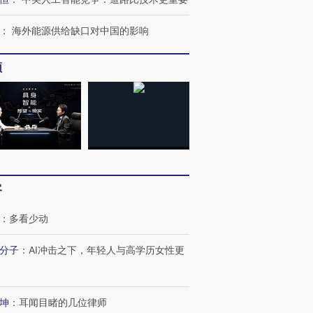
：
海外能源供给缺口对中国的影响
频
客
：
多看少动
跨国走私7万
视线｜被称为“蟑螂”的印
视线｜“入侵”还是“人道危
检体内含3种
度Z世代 用街头抗争将教
机”？难民潮撕裂西班牙
秘鲁纳斯
分子
：
AI冲击之下，年轻人与高学历女性更
育部长拱下台
飞地休达
13人遇难
坤
：
耳闻目睹的几位律师