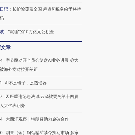
日记
：
长护险覆盖全国 筹资和服务给予将持
进第四届链博
【商旅对话】华住集团
技“链”接产
【特别呈现】寻找100种
CFO：不靠规模取胜，华
【特别呈
码
有意思的生活方式·第三对
住三大增长引擎是什么？
有意思的
波
：
“沉睡”的10万亿元公积金
新文章
44
字节跳动开全员会复盘AI业务进展 称大
被海外竞对拉开差距
1
AI不是镜子，是蒸馏器
07
因严重违纪违法 李云泽被罢免第十四届
人大代表职务
44
大西洋观察｜特朗普助力金砖合作
40
刚果（金）铜钴精矿禁令扰动市场 多家