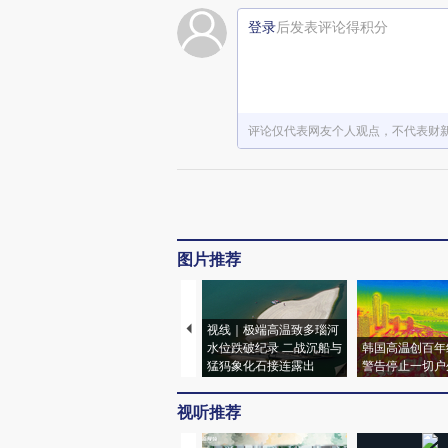
登录
后发表评论得积分
评论仅代表网友个人观点，不代表财
图片推荐
视线｜极端高温致多瑙河
水位跌破纪录 二战沉船与
韩国高温创百年
猛犸象化石接连露出
警告停止一切户
视听推荐