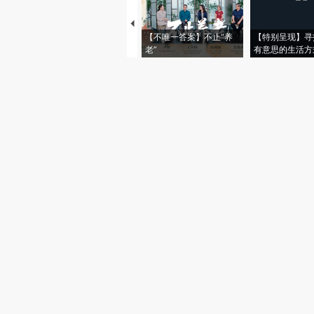
【不唯一答案】不止“养
【特别呈现】寻
老”
有意思的生活方