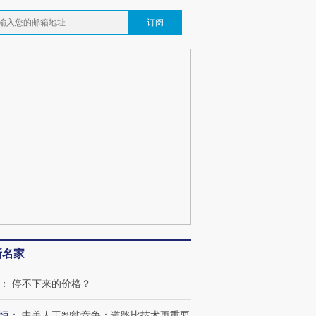
订阅
新名家
：
停不下来的价格？
恒
：
中美人工智能竞争：道路比技术更重要