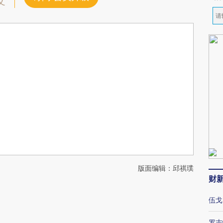
文
版面编辑：邱祺璞
财
伍戈
罗志