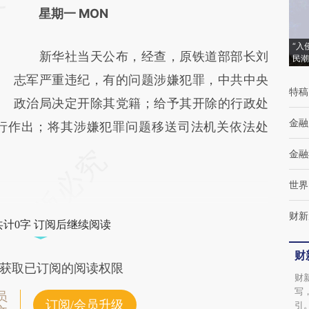
星期一 MON
“入
新华社当天公布，经查，原铁道部部长刘
民潮
志军严重违纪，有的问题涉嫌犯罪，中共中央
特稿
政治局决定开除其党籍；给予其开除的行政处
金融
行作出；将其涉嫌犯罪问题移送司法机关依法处
金融
世界
财新
共计0字 订阅后继续阅读
财
获取已订阅的阅读权限
财
写
员
订阅/会员升级
引