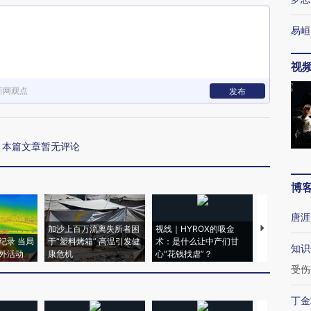
易峘
视
新网观点
发布
本篇文章暂无评论
博
唐涯
加沙上百万流离失所者困
视线｜HYROX的吸金
马航飞行员
纪录 当局
于“塑料烤箱” 高温引发健
术：是什么让中产们甘
粒摇头丸 尿
知识
外活动
康危机
心“花钱找虐”？
毒品
受伤
丁金