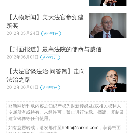
【人物新闻】美大法官参颁建
筑奖
2012年05月24日
APP打开
【封面报道】最高法院的使命与威信
2012年06月01日
APP打开
【大法官谈法治·问答篇】走向
法治之路
2012年06月01日
APP打开
财新网所刊载内容之知识产权为财新传媒及/或相关权利人
专属所有或持有。未经许可，禁止进行转载、摘编、复制及
建立镜像等任何使用。
如有意愿转载，请发邮件至
hello@caixin.com
，获得书面