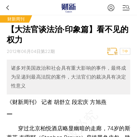
财新周刊
【大法官谈法治·印象篇】看不见的
权力
2012年06月04日第22期
T中
诸多对美国政治和社会具有重大影响的事件，最终成
为呈递到最高法院的案件，大法官们的裁决具有决定
性意义
《财新周刊》 记者
胡舒立
段宏庆 方旭燕
一
穿过北京柏悦酒店略显幽暗的走廊，74岁的斯