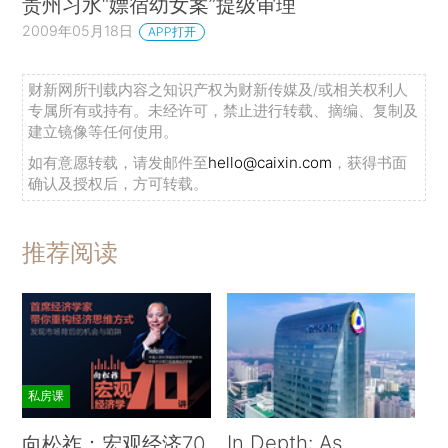
贵州习水“嫖宿幼女案”提级审理
2009年05月18日
APP打开
财新网所刊载内容之知识产权为财新传媒及/或相关权利人
专属所有或持有。未经许可，禁止进行转载、摘编、复制及
建立镜像等任何使用。
如有意愿转载，请发邮件至
hello@caixin.com
，获得书面
确认及授权后，方可转载。
推荐阅读
私房课
In Depth: As
向松祚：宏观经济70