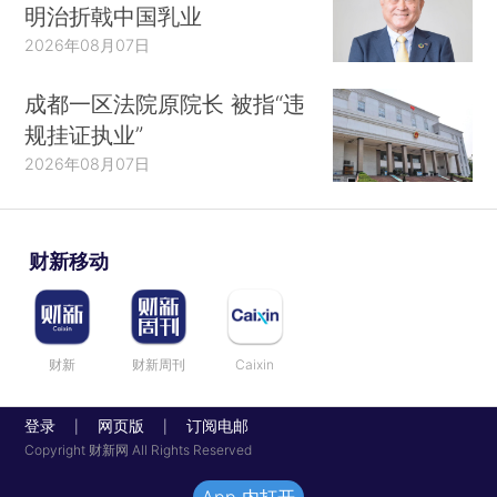
明治折戟中国乳业
2026年08月07日
成都一区法院原院长 被指“违
规挂证执业”
2026年08月07日
财新移动
财新
财新周刊
Caixin
登录
网页版
订阅电邮
|
|
Copyright 财新网 All Rights Reserved