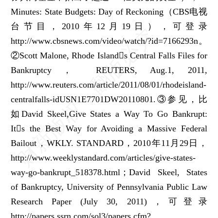
Minutes: State Budgets: Day of Reckoning（CBS电视
台节目，2010年12月19日），可登录
http://www.cbsnews.com/video/watch/?id=7166293n。
②Scott Malone, Rhode Islands Central Falls Files for
Bankruptcy， REUTERS, Aug.1, 2011,
http://www.reuters.com/article/2011/08/01/rhodeisland-
centralfalls-idUSN1E7701DW20110801.③参见，比
如David Skeel,Give States a Way To Go Bankrupt:
Its the Best Way for Avoiding a Massive Federal
Bailout，WKLY. STANDARD，2010年11月29日，
http://www.weeklystandard.com/articles/give-states-
way-go-bankrupt_518378.html；David Skeel, States
of Bankruptcy, University of Pennsylvania Public Law
Research Paper (July 30, 2011)，可登录
http://papers.ssrn.com/sol3/papers.cfm?