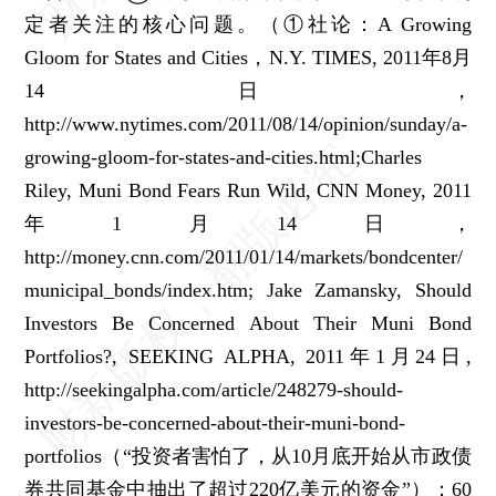
定者关注的核心问题。
（①社论：A Growing
Gloom for States and Cities，N.Y. TIMES, 2011年8月
14日，
http://www.nytimes.com/2011/08/14/opinion/sunday/a-
growing-gloom-for-states-and-cities.html;Charles
Riley, Muni Bond Fears Run Wild, CNN Money, 2011
年1月14日，
http://money.cnn.com/2011/01/14/markets/bondcenter/
municipal_bonds/index.htm; Jake Zamansky, Should
Investors Be Concerned About Their Muni Bond
Portfolios?, SEEKING ALPHA, 2011年1月24日,
http://seekingalpha.com/article/248279-should-
investors-be-concerned-about-their-muni-bond-
portfolios（“投资者害怕了，从10月底开始从市政债
券共同基金中抽出了超过220亿美元的资金”）；60