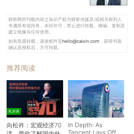
财新网所刊载内容之知识产权为财新传媒及/或相关权利人
专属所有或持有。未经许可，禁止进行转载、摘编、复制及
建立镜像等任何使用。
如有意愿转载，请发邮件至
hello@caixin.com
，获得书面
确认及授权后，方可转载。
推荐阅读
私房课
In Depth: As
向松祚：宏观经济70
Tencent Lays Off
讲，带你了解国内外