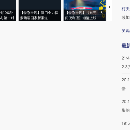
【推广】走
村夫
找100种
【特别呈现】澳门全力探
【特别呈现】《东莞，人
会，让数智科
续加
式·第一对
索葡语国家新渠道
间便利店》倾情上线
业
吴晓
最
21:
2.
20:
倍
20:1
影响
19:5