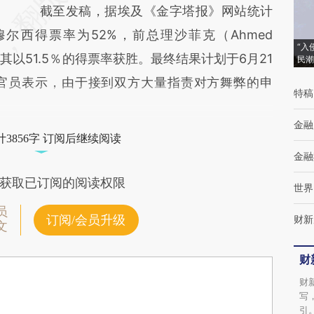
截至发稿，据埃及《金字塔报》网站统计
尔西得票率为52%，前总理沙菲克（Ahmed
“入
称其以51.5％的得票率获胜。最终结果计划于6月21
民潮
官员表示，由于接到双方大量指责对方舞弊的申
特稿
金融
3856字 订阅后继续阅读
金融
获取已订阅的阅读权限
世界
员
订阅/会员升级
财新
文
财
财
写
引