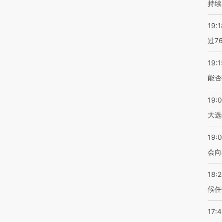
持续
19:1
过7
19:1
能否
19:
大选
19:0
会向
18:
候任
17: