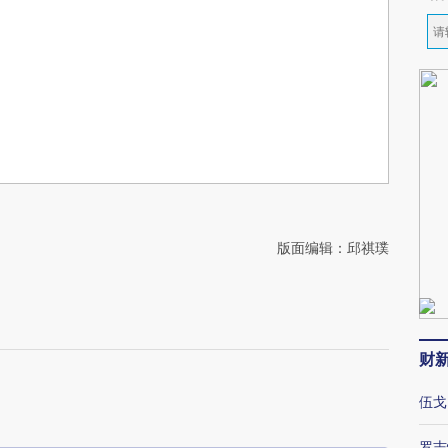
版面编辑：邱祺璞
？
财
伍戈
罗志