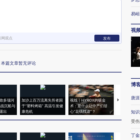
易峘
视
新网观点
发布
本篇文章暂无评论
博
唐涯
致多瑙河
加沙上百万流离失所者困
视线｜HYROX的吸金
马航飞行员
二战沉船与
于“塑料烤箱” 高温引发健
术：是什么让中产们甘
粒摇头丸 尿
露出
康危机
心“花钱找虐”？
毒品
知识
受伤
丁金