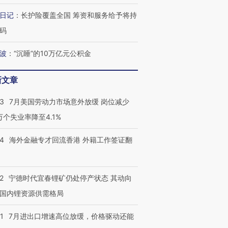
进第四届链博
【商旅对话】华住集团
日记
：
长护险覆盖全国 筹资和服务给予将持
技“链”接产
【特别呈现】寻找100种
CFO：不靠规模取胜，华
【特别呈
码
有意思的生活方式·第三对
住三大增长引擎是什么？
有意思的
波
：
“沉睡”的10万亿元公积金
新文章
43
7月美国劳动力市场意外放缓 岗位减少
3万个失业率降至4.1%
14
海外金融专才回流香港 外籍工作签证翻
2
宁德时代宜春锂矿仍处停产状态 其动向
国内锂资源供需格局
1
7月进出口增速高位放缓，价格驱动还能