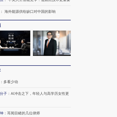
：
海外能源供给缺口对中国的影响
频
客
：
多看少动
跨国走私7万
视线｜被称为“蟑螂”的印
视线｜“入侵”还是“人道危
检体内含3种
度Z世代 用街头抗争将教
机”？难民潮撕裂西班牙
秘鲁纳斯
分子
：
AI冲击之下，年轻人与高学历女性更
育部长拱下台
飞地休达
13人遇难
坤
：
耳闻目睹的几位律师