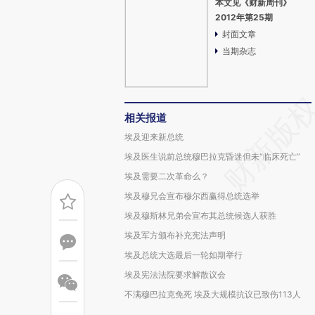
本文见《财新周刊》
2012年第25期
封面文章
当期杂志
相关报道
埃及迎来新总统
埃及医生说前总统穆巴拉克昏迷但未“临床死亡”
埃及需要二次革命么？
埃及穆兄会宣布穆尔西赢得总统选举
埃及穆斯林兄弟会宣布其总统候选人获胜
埃及军方颁布补充宪法声明
埃及总统大选最后一轮如期举行
埃及宪法法院要求解散议会
不满穆巴拉克免死 埃及大规模抗议已致伤113人