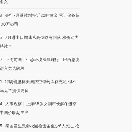
多久
8
央行7月继续增持近20吨黄金 累计储备超
600万盎司
5
7月进出口增速从高位略有回落 涨价动力
持续？
07
下周前瞻：生态环境法典施行；巴西总统
进入竞选阶段
1
特朗普坚称美国防空弹药库存充足 但不
乌克兰提供更多
24
人事观察｜上海55岁女副市长解冬进京
中国侨联副主席
45
泰国发生致命校园枪击案至少6人死亡 枪