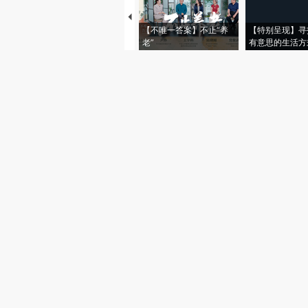
【不唯一答案】不止“养
【特别呈现】寻
老”
有意思的生活方