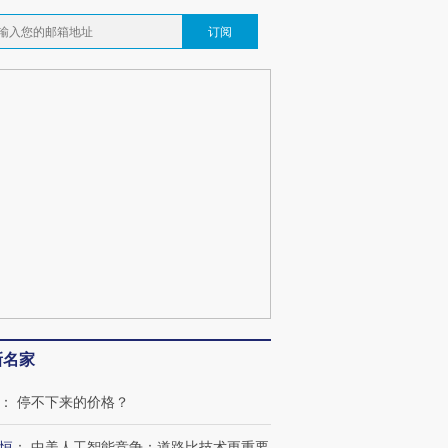
订阅
新名家
：
停不下来的价格？
恒
：
中美人工智能竞争：道路比技术更重要