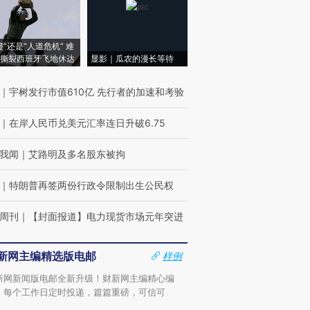
侵”还是“人道危机” 难
撕裂西班牙飞地休达
显影｜瓜农的漫长等待
｜
宇树发行市值610亿 先行者的加速和考验
｜
在岸人民币兑美元汇率连日升破6.75
我闻
｜
艾路明及多名股东被拘
｜
特朗普再签两份行政令限制出生公民权
周刊
｜
【封面报道】电力现货市场元年突进
新网主编精选版电邮
样例
新网新闻版电邮全新升级！财新网主编精心编
，每个工作日定时投递，篇篇重磅，可信可
。