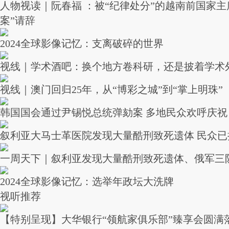
人物视读｜阮春福 ：被“纪律处分”的越南前国家主
案”请辞
2024全球影像记忆：支离破碎的世界
视线｜学术酒吧：换个地方卷科研，还是披着学术
视线｜澳门回归25年，从“博彩之城”到“掌上明珠”
韩国国会通过尹锡悦总统弹劾案 多地民众欢呼庆祝
叙利亚大马士革医院发现大量酷刑致死遗体 民众已
一周天下｜叙利亚发现大量酷刑致死遗体、俄军三
2024全球影像记忆：选举年政坛大洗牌
视听推荐
【特别呈现】大华银行“领航家俱乐部”臻享会圆满