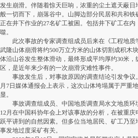
发生崩滑。伴随着惊天巨响，浓重的尘土遮天蔽日
般一切而下，崩落谷中。山脚边部分民居和共和铁
正在井下作业的27名矿工被困。包括井下矿工在内
噬。
此次事故的专家调查组成员后来在《工程地质学
武隆山体崩滑将约500万立方米的山体切割成积木
体沿山谷发生整体滑动，最终形成平均厚约30米，纵
区，是近年来少有的一次崩滑灾难性事件。
事故发生后，对事故原因的调查结论引发争议。重
月7日媒体通报会上表示，这次山体垮塌属于严重
显。
事故调查组成员、中国地质调查局水文地质环境
12月在中国科协年会上对该事故的分析，在被重庆
跃平讲到的自然因素。但多位当地居民、矿工乃至
事发地过度采矿有关。