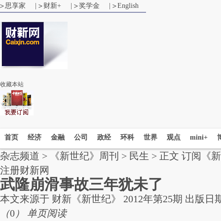
思享家
|
财新+
|
奖学金
|
English
收藏本站
首页
经济
金融
公司
政经
环科
世界
观点
mini+
杂志频道
>
《新世纪》周刊
>
民生
> 正文
订阅《新
注册财新网
武隆崩滑事故三年犹未了
本文来源于
财新《新世纪》
2012年第25期 出版日期 
（
0
）
单页阅读