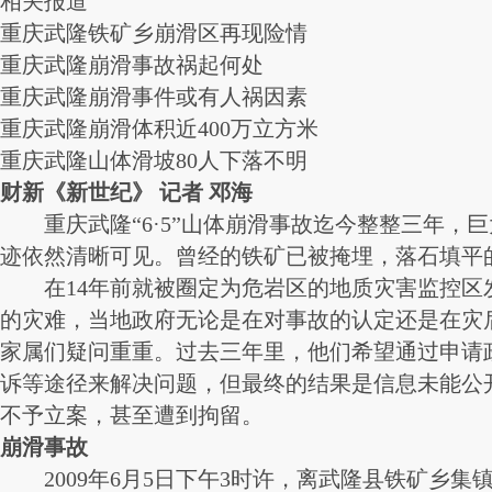
相关报道
重庆武隆铁矿乡崩滑区再现险情
重庆武隆崩滑事故祸起何处
重庆武隆崩滑事件或有人祸因素
重庆武隆崩滑体积近400万立方米
重庆武隆山体滑坡80人下落不明
财新《新世纪》
记者 邓海
重庆武隆“6·5”山体崩滑事故迄今整整三年，
迹依然清晰可见。曾经的铁矿已被掩埋，落石填平
在14年前就被圈定为危岩区的地质灾害监控区发
的灾难，当地政府无论是在对事故的认定还是在灾
家属们疑问重重。过去三年里，他们希望通过申请
诉等途径来解决问题，但最终的结果是信息未能公
不予立案，甚至遭到拘留。
崩滑事故
2009年6月5日下午3时许，离武隆县铁矿乡集