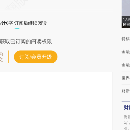
“入
共计0字 订阅后继续阅读
民潮
特稿
获取已订阅的阅读权限
金融
员
订阅/会员升级
文
金融
世界
财新
财
财
写
引