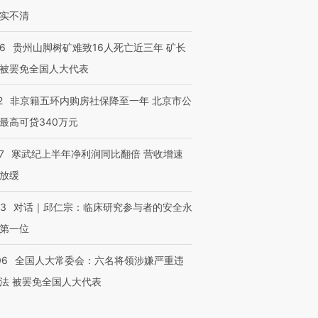
实不清
36
贵州山脚树矿难致16人死亡近三年 矿长
被罢免全国人大代表
2
非京籍五环内购房社保降至一年 北京市公
最高可贷340万元
7
寒武纪上半年净利润同比翻倍 营收增速
放缓
53
对话｜邱仁宗：临床研究参与者的安全永
第一位
06
全国人大常委会：六名将领涉嫌严重违
法 被罢免全国人大代表