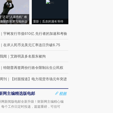
侵”还是“人道危机” 难
撕裂西班牙飞地休达
显影｜瓜农的漫长等待
｜
宇树发行市值610亿 先行者的加速和考验
｜
在岸人民币兑美元汇率连日升破6.75
我闻
｜
艾路明及多名股东被拘
｜
特朗普再签两份行政令限制出生公民权
周刊
｜
【封面报道】电力现货市场元年突进
新网主编精选版电邮
样例
新网新闻版电邮全新升级！财新网主编精心编
，每个工作日定时投递，篇篇重磅，可信可
。