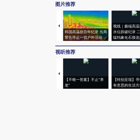
图片推荐
视线｜极端高温
韩国高温创百年纪录 当局
水位跌破纪录 
警告停止一切户外活动
猛犸象化石接连
视听推荐
【不唯一答案】不止“养
【特别呈现】寻
老”
有意思的生活方