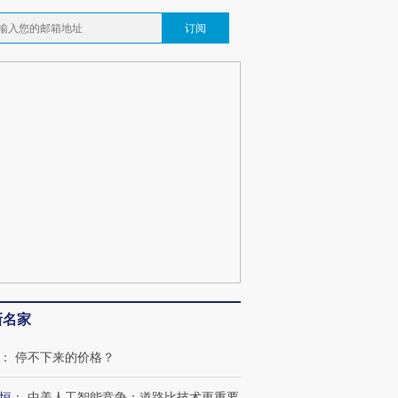
订阅
新名家
：
停不下来的价格？
恒
：
中美人工智能竞争：道路比技术更重要