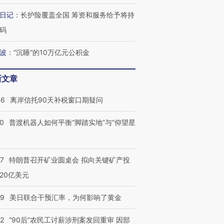
日记
：
长护险覆盖全国 筹资和服务给予将持
码
波
：
“沉睡”的10万亿元公积金
新文章
46
离岸信托90天补税窗口期疑问
00
普渡机器人如何平衡“脚踏实地”与“仰望星
？
57
特朗普召开矿业圆桌会 拟向关键矿产投
20亿美元
09
美日联合干预汇率，为何影响了黄金
32
“90后”农民工讨薪涉刑案发回重审 因部