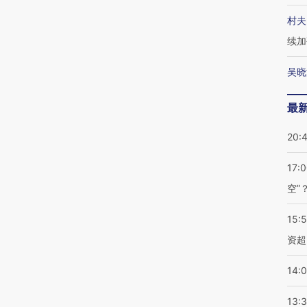
村夫
续加
吴晓
最
20:
17:
空”
15:
资超
14:
13: