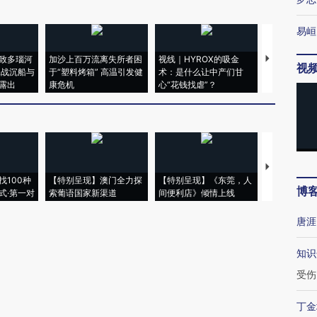
易峘
致多瑙河
加沙上百万流离失所者困
视线｜HYROX的吸金
马航飞行员
视
二战沉船与
于“塑料烤箱” 高温引发健
术：是什么让中产们甘
粒摇头丸 尿
露出
康危机
心“花钱找虐”？
毒品
【推广】走
找100种
【特别呈现】澳门全力探
【特别呈现】《东莞，人
会，让数智科
博
式·第一对
索葡语国家新渠道
间便利店》倾情上线
业
唐涯
知识
受伤
丁金