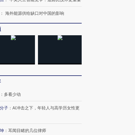
：
海外能源供给缺口对中国的影响
跨国走私7万
视线｜被称为“蟑螂”的印
视线｜“入侵”还是“人道危
频
检体内含3种
度Z世代 用街头抗争将教
机”？难民潮撕裂西班牙
秘鲁纳斯
育部长拱下台
飞地休达
13人遇难
进第四届链博
【商旅对话】华住集团
技“链”接产
【特别呈现】寻找100种
CFO：不靠规模取胜，华
【特别呈
客
有意思的生活方式·第三对
住三大增长引擎是什么？
有意思的
：
多看少动
分子
：
AI冲击之下，年轻人与高学历女性更
坤
：
耳闻目睹的几位律师