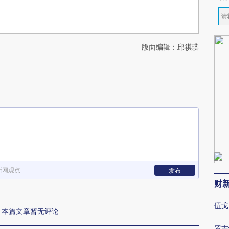
版面编辑：邱祺璞
新网观点
发布
财
伍戈
本篇文章暂无评论
罗志