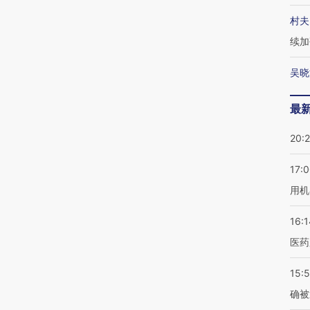
村夫
续加
吴晓
最
20:
17:
用机
16:1
医药
15:5
确被