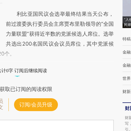
利比亚国民议会选举最终结果当天公布，
“入
前过渡委执行委员会主席贾布里勒领导的“全国
民潮
力量联盟”获得近半数的党派候选人席位。选举
特稿
共选出200名国民议会议员席位，其中党派候
金融
20个。
金融
共计0字 订阅后继续阅读
世界
获取已订阅的阅读权限
财新
员
订阅/会员升级
文
财
财
写
引