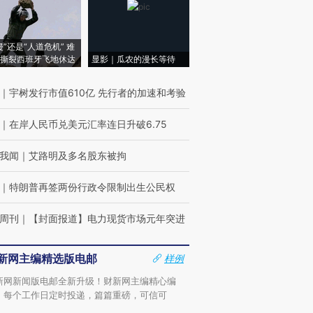
侵”还是“人道危机” 难
撕裂西班牙飞地休达
显影｜瓜农的漫长等待
｜
宇树发行市值610亿 先行者的加速和考验
｜
在岸人民币兑美元汇率连日升破6.75
我闻
｜
艾路明及多名股东被拘
｜
特朗普再签两份行政令限制出生公民权
周刊
｜
【封面报道】电力现货市场元年突进
新网主编精选版电邮
样例
新网新闻版电邮全新升级！财新网主编精心编
，每个工作日定时投递，篇篇重磅，可信可
。