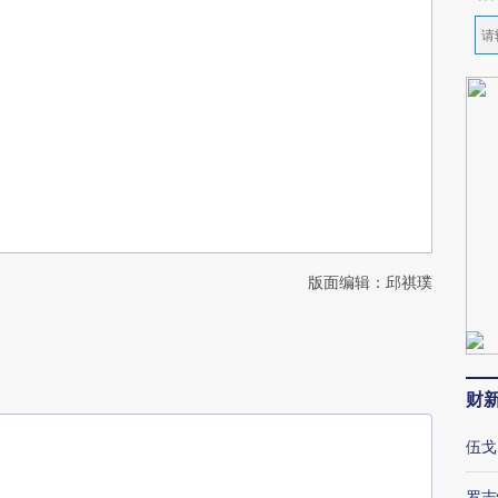
版面编辑：邱祺璞
财
伍戈
罗志