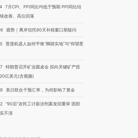
4
7月CPI、PPI同比均低于预期 PPI同比结
续改善、高位回落
46
观势｜离岸信托90天补税窗口期疑问
00
普渡机器人如何平衡“脚踏实地”与“仰望星
？
57
特朗普召开矿业圆桌会 拟向关键矿产投
20亿美元(含视频)
09
美日联合干预汇率，为何影响了黄金
32
“90后”农民工讨薪涉刑案发回重审 因部
实不清