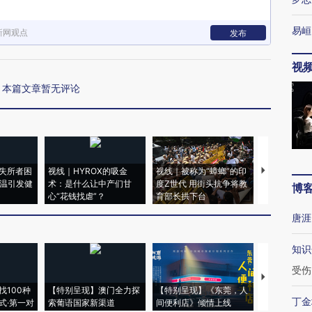
易峘
新网观点
发布
视
本篇文章暂无评论
失所者困
视线｜HYROX的吸金
视线｜被称为“蟑螂”的印
视线｜“入侵
高温引发健
术：是什么让中产们甘
度Z世代 用街头抗争将教
机”？难民潮
博
心“花钱找虐”？
育部长拱下台
飞地休达
唐涯
知识
受伤
【推广】走
找100种
【特别呈现】澳门全力探
【特别呈现】《东莞，人
会，让数智科
丁金
式·第一对
索葡语国家新渠道
间便利店》倾情上线
业