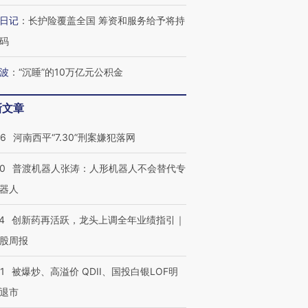
日记
：
长护险覆盖全国 筹资和服务给予将持
码
波
：
“沉睡”的10万亿元公积金
新文章
26
河南西平“7.30”刑案嫌犯落网
00
普渡机器人张涛：人形机器人不会替代专
器人
4
创新药再活跃，龙头上调全年业绩指引｜
股周报
1
被爆炒、高溢价 QDII、国投白银LOF明
退市