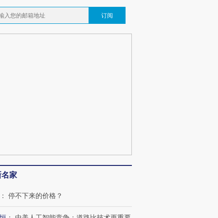
订阅
新名家
：
停不下来的价格？
恒
：
中美人工智能竞争：道路比技术更重要