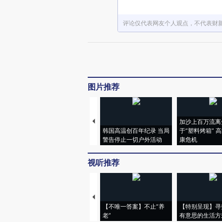
评论仅代表网友个人观点，不代表财
图片推荐
加沙上百万流离
韩国高温创百年纪录 当局
于“塑料烤箱” 
警告停止一切户外活动
康危机
视听推荐
【不唯一答案】不止“养
【特别呈现】寻
老”
有意思的生活方