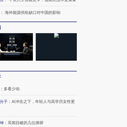
：
海外能源供给缺口对中国的影响
频
”还是“人道危
湖北宜昌局部短时降雨
哈尔滨遭遇短时极端强降
撕裂西班牙
128毫米 紧急转移近
雨 3小时累计雨量超80毫
秘鲁纳斯
客
4000人
米
13人遇难
：
多看少动
分子
：
AI冲击之下，年轻人与高学历女性更
进第四届链博
【商旅对话】华住集团
技“链”接产
【特别呈现】寻找100种
CFO：不靠规模取胜，华
【特别呈
坤
：
耳闻目睹的几位律师
有意思的生活方式·第三对
住三大增长引擎是什么？
有意思的