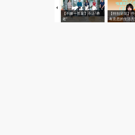
【不唯一答案】不止“养
【特别呈现】寻
老”
有意思的生活方