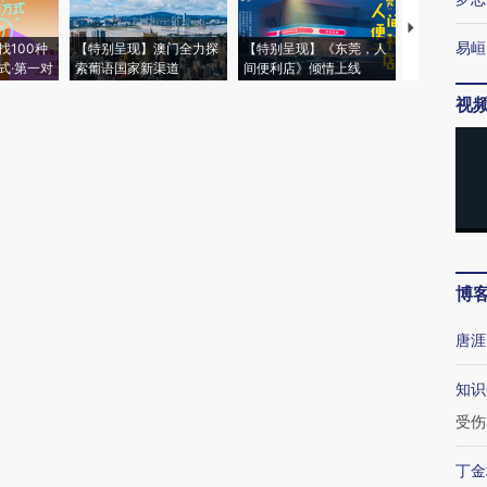
【推广】走
易峘
找100种
【特别呈现】澳门全力探
【特别呈现】《东莞，人
会，让数智科
式·第一对
索葡语国家新渠道
间便利店》倾情上线
业
视
博
唐涯
知识
受伤
丁金