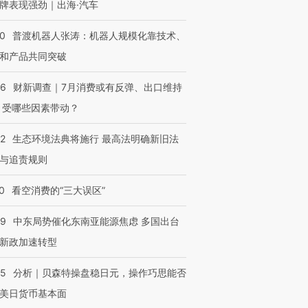
牌表现强劲｜出海·汽车
00
普渡机器人张涛：机器人规模化靠技术、
和产品共同突破
56
财新调查｜7月消费或有反弹、出口维持
 受哪些因素带动？
42
生态环境法典将施行 最高法明确新旧法
与追责规则
0
看空消费的“三大误区”
59
中东局势催化东南亚能源焦虑 多国出台
新政加速转型
05
分析｜贝森特操盘稳日元，操作巧思能否
美日货币基本面