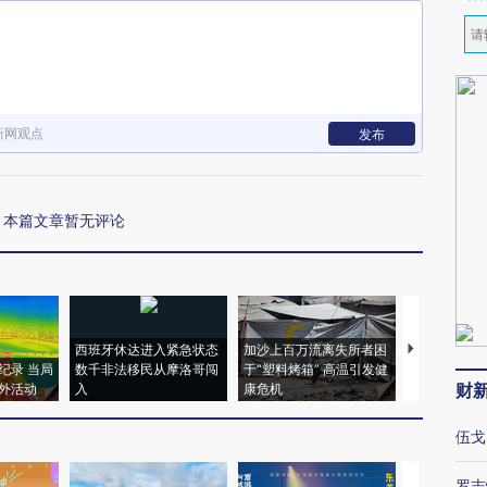
新网观点
发布
本篇文章暂无评论
西班牙休达进入紧急状态
加沙上百万流离失所者困
视线｜HYR
纪录 当局
数千非法移民从摩洛哥闯
于“塑料烤箱” 高温引发健
术：是什么
财
外活动
入
康危机
心“花钱找虐
伍戈
罗志