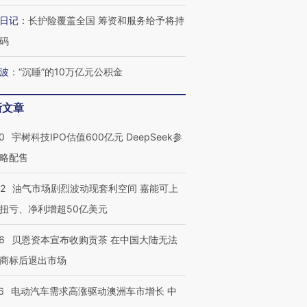
日记
：
长护险覆盖全国 筹资和服务给予将持
码
波
：
“沉睡”的10万亿元公积金
新文章
0
宇树科技IPO估值600亿元 DeepSeek参
略配售
22
油气市场剧烈波动现套利空间 嘉能可上
扭亏、净利增超50亿美元
6
贝恩资本宣布收购贡茶 在中国大陆无法
商标后退出市场
6
电动汽车需求高涨驱动澳洲车市增长 中