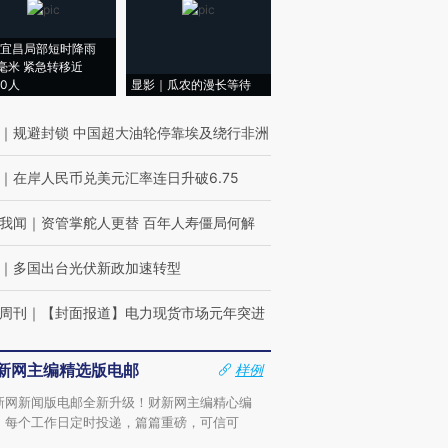
宜昌局部短时降雨
8毫米 紧急转移近
00人
显影｜瓜农的漫长等待
｜
规避封锁 中国超大油轮停靠埃及绕行非洲
｜
在岸人民币兑美元汇率连日升破6.75
我闻
｜
资管掌舵人更替 百年人寿僵局何解
｜
多国出台光伏新政加速转型
周刊
｜
【封面报道】电力现货市场元年突进
新网主编精选版电邮
样例
新网新闻版电邮全新升级！财新网主编精心编
，每个工作日定时投递，篇篇重磅，可信可
。