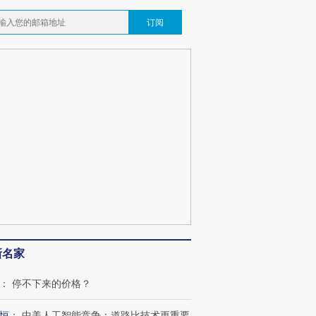
订阅
OX的吸金
马航飞行员跨国走私7万
视线｜被称为“蟑螂”的印
让中产们甘
粒摇头丸 尿检体内含3种
度Z世代 用街头抗争将教
秘鲁纳斯
新名家
”？
毒品
育部长拱下台
13人遇难
：
停不下来的价格？
恒
：
中美人工智能竞争：道路比技术更重要