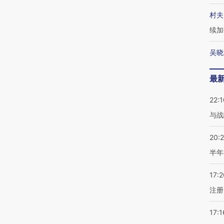
村夫
续加
吴晓
最
22:1
与战
20:
半年
17:2
注册
17:1