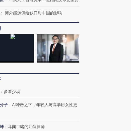
进第四届链博
【商旅对话】华住集团
：
海外能源供给缺口对中国的影响
技“链”接产
【特别呈现】寻找100种
CFO：不靠规模取胜，华
【特别呈
有意思的生活方式·第三对
住三大增长引擎是什么？
有意思的
频
客
：
多看少动
分子
：
AI冲击之下，年轻人与高学历女性更
坤
：
耳闻目睹的几位律师