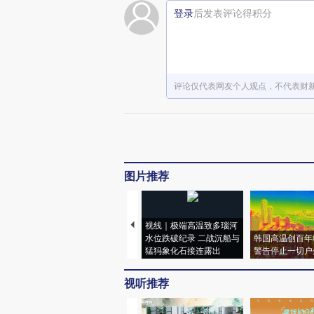
登录
后发表评论得积分
评论仅代表网友个人观点，不代表财
图片推荐
视线｜极端高温致多瑙河
水位跌破纪录 二战沉船与
韩国高温创百年
猛犸象化石接连露出
警告停止一切户
视听推荐