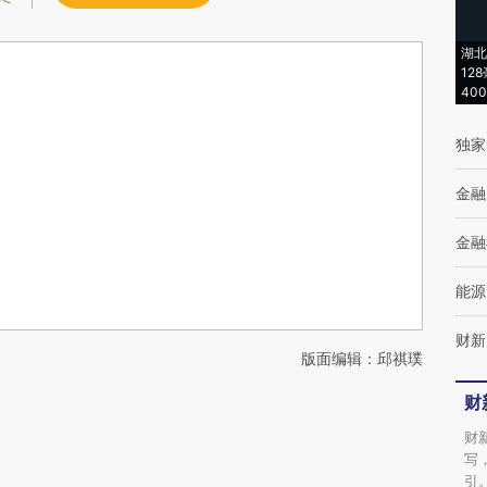
湖北
12
40
独家
金融
金融
能源
财新
版面编辑：邱祺璞
财
财
写
引