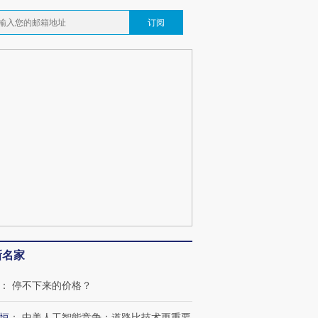
订阅
新名家
：
停不下来的价格？
恒
：
中美人工智能竞争：道路比技术更重要