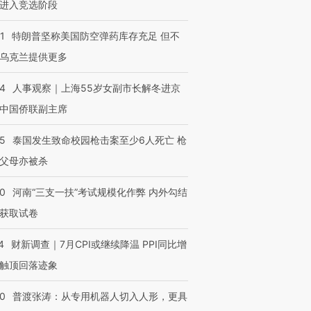
进入竞选阶段
1
特朗普坚称美国防空弹药库存充足 但不
乌克兰提供更多
24
人事观察｜上海55岁女副市长解冬进京
中国侨联副主席
45
泰国发生致命校园枪击案至少6人死亡 枪
父母亦被杀
40
河南“三支一扶”考试规模化作弊 内外勾结
获取试卷
4
财新调查｜7月CPI或继续降温 PPI同比增
触顶回落迹象
00
普渡张涛：从专用机器人切入人形，更具