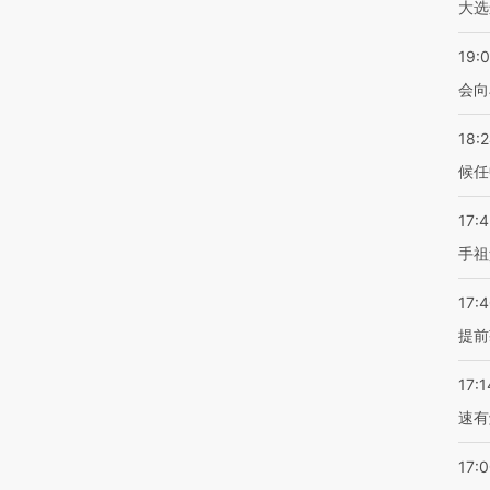
大选
19:0
会向
18:
候任
17:
手祖
17:
提前
17:1
速有
17: