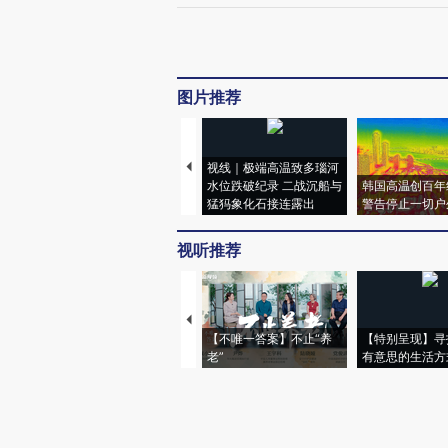
图片推荐
视线｜极端高温致多瑙河
水位跌破纪录 二战沉船与
韩国高温创百年
猛犸象化石接连露出
警告停止一切户
视听推荐
【不唯一答案】不止“养
【特别呈现】寻
老”
有意思的生活方