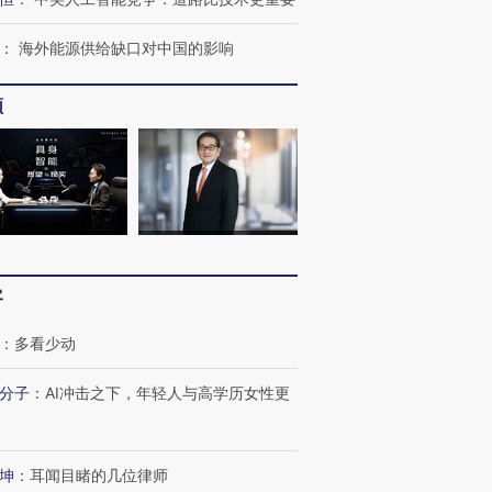
：
海外能源供给缺口对中国的影响
频
客
：
多看少动
分子
：
AI冲击之下，年轻人与高学历女性更
坤
：
耳闻目睹的几位律师