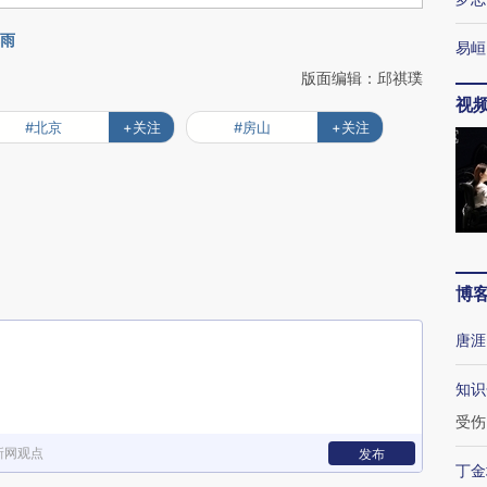
暴雨
易峘
版面编辑：邱祺璞
视
#北京
+关注
#房山
+关注
博
唐涯
知识
受伤
新网观点
发布
丁金