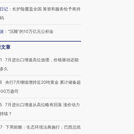
日记
：
长护险覆盖全国 筹资和服务给予将持
码
波
：
“沉睡”的10万亿元公积金
新文章
跨国走私7万
视线｜被称为“蟑螂”的印
视线｜“入侵”还是“人道危
检体内含3种
度Z世代 用街头抗争将教
机”？难民潮撕裂西班牙
秘鲁纳斯
1
7月进出口增速高位放缓，价格驱动还能
育部长拱下台
飞地休达
13人遇难
多久
8
央行7月继续增持近20吨黄金 累计储备超
600万盎司
进第四届链博
【商旅对话】华住集团
技“链”接产
【特别呈现】寻找100种
CFO：不靠规模取胜，华
【特别呈
5
7月进出口增速从高位略有回落 涨价动力
有意思的生活方式·第三对
住三大增长引擎是什么？
有意思的
持续？
07
下周前瞻：生态环境法典施行；巴西总统