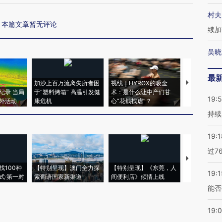
村夫
本篇文章暂无评论
续加
吴晓
最
加沙上百万流离失所者困
视线｜HYROX的吸金
马航飞行员
纪录 当局
于“塑料烤箱” 高温引发健
术：是什么让中产们甘
粒摇头丸 尿
19:5
外活动
康危机
心“花钱找虐”？
毒品
持续
19:1
过7
【推广】走
找100种
【特别呈现】澳门全力探
【特别呈现】《东莞，人
会，让数智科
19:1
式·第一对
索葡语国家新渠道
间便利店》倾情上线
业
能否
19: