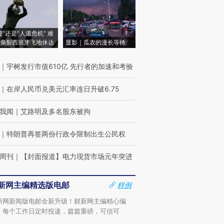
侵”还是“人道危机” 难
撕裂西班牙飞地休达
显影｜瓜农的漫长等待
｜
宇树发行市值610亿 先行者的加速和考验
｜
在岸人民币兑美元汇率连日升破6.75
我闻
｜
艾路明及多名股东被拘
｜
特朗普再签两份行政令限制出生公民权
周刊
｜
【封面报道】电力现货市场元年突进
新网主编精选版电邮
样例
新网新闻版电邮全新升级！财新网主编精心编
，每个工作日定时投递，篇篇重磅，可信可
。