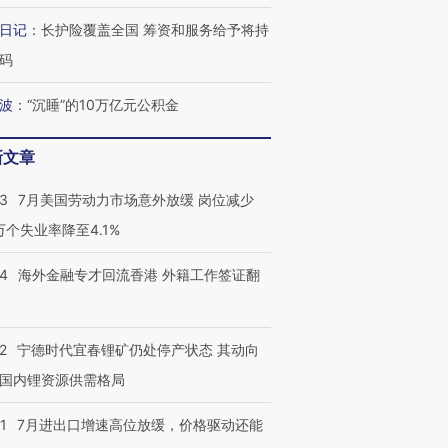
日记
：
长护险覆盖全国 筹资和服务给予将持
码
进第四届链博
【商旅对话】华住集团
技“链”接产
【特别呈现】寻找100种
CFO：不靠规模取胜，华
【特别呈
波
：
“沉睡”的10万亿元公积金
有意思的生活方式·第三对
住三大增长引擎是什么？
有意思的
新文章
43
7月美国劳动力市场意外放缓 岗位减少
3万个失业率降至4.1%
14
海外金融专才回流香港 外籍工作签证翻
2
宁德时代宜春锂矿仍处停产状态 其动向
国内锂资源供需格局
1
7月进出口增速高位放缓，价格驱动还能