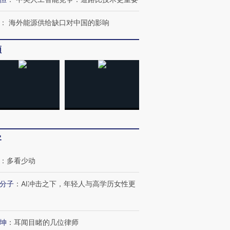
：
海外能源供给缺口对中国的影响
频
客
：
多看少动
分子
：
AI冲击之下，年轻人与高学历女性更
跨国走私7万
视线｜被称为“蟑螂”的印
视线｜“入侵”还是“人道危
检体内含3种
度Z世代 用街头抗争将教
机”？难民潮撕裂西班牙
秘鲁纳斯
育部长拱下台
飞地休达
13人遇难
坤
：
耳闻目睹的几位律师