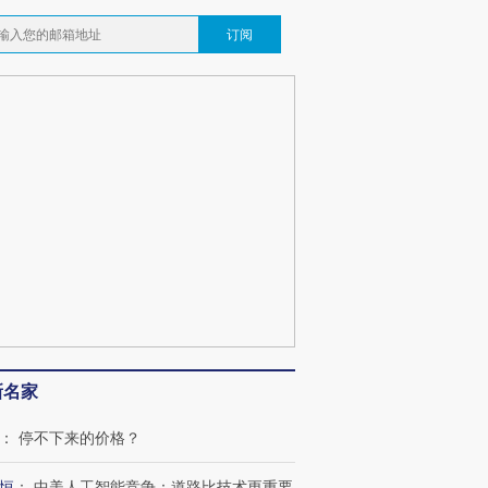
订阅
新名家
：
停不下来的价格？
恒
：
中美人工智能竞争：道路比技术更重要