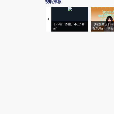
视听推荐
【不唯一答案】不止“养
【特别呈现】寻
老”
有意思的生活方