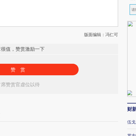
版面编辑：冯仁可
章很值，赞赏激励一下
赞 赏
首席赞赏官虚位以待
财
策
伍戈
罗志