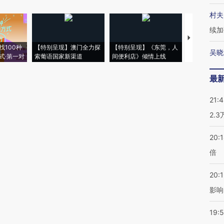
村夫
续加
【推广】走
找100种
【特别呈现】澳门全力探
【特别呈现】《东莞，人
会，让数智科
吴晓
式·第一对
索葡语国家新渠道
间便利店》倾情上线
业
最
21:
2.
20:
倍
20:1
影响
19:5