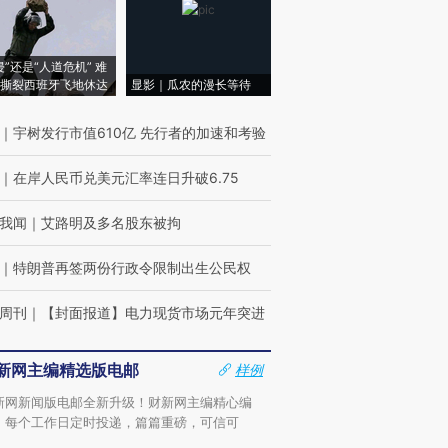
侵”还是“人道危机” 难
撕裂西班牙飞地休达
显影｜瓜农的漫长等待
｜
宇树发行市值610亿 先行者的加速和考验
｜
在岸人民币兑美元汇率连日升破6.75
我闻
｜
艾路明及多名股东被拘
｜
特朗普再签两份行政令限制出生公民权
周刊
｜
【封面报道】电力现货市场元年突进
新网主编精选版电邮
样例
新网新闻版电邮全新升级！财新网主编精心编
，每个工作日定时投递，篇篇重磅，可信可
。