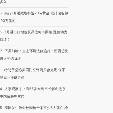
多久
8
央行7月继续增持近20吨黄金 累计储备超
600万盎司
5
7月进出口增速从高位略有回落 涨价动力
持续？
07
下周前瞻：生态环境法典施行；巴西总统
进入竞选阶段
1
特朗普坚称美国防空弹药库存充足 但不
乌克兰提供更多
24
人事观察｜上海55岁女副市长解冬进京
中国侨联副主席
45
泰国发生致命校园枪击案至少6人死亡 枪