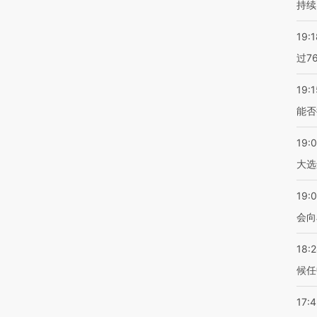
持续
19:1
过7
19:1
能否
19:
大选
19:0
会向
18:
候任
17: