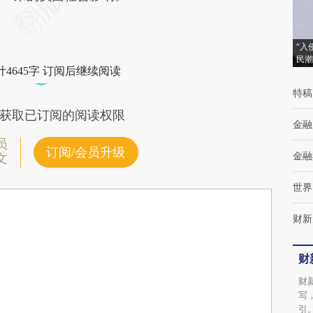
“入
民潮
4645字 订阅后继续阅读
特稿
获取已订阅的阅读权限
金融
员
订阅/会员升级
金融
文
世界
财新
财
财
写
引