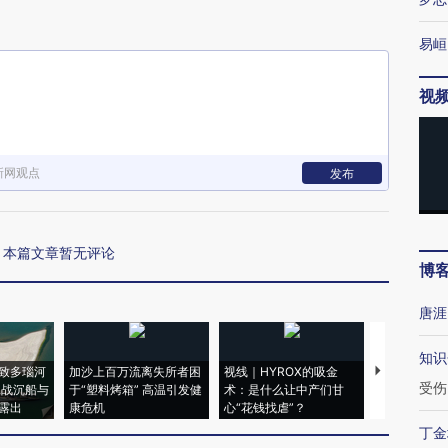
易峘
视
新网观点
发布
本篇文章暂无评论
博
唐涯
知识
致多瑙河
加沙上百万流离失所者困
视线｜HYROX的吸金
马航飞行员
受伤
二战沉船与
于“塑料烤箱” 高温引发健
术：是什么让中产们甘
粒摇头丸 尿
露出
康危机
心“花钱找虐”？
毒品
丁金