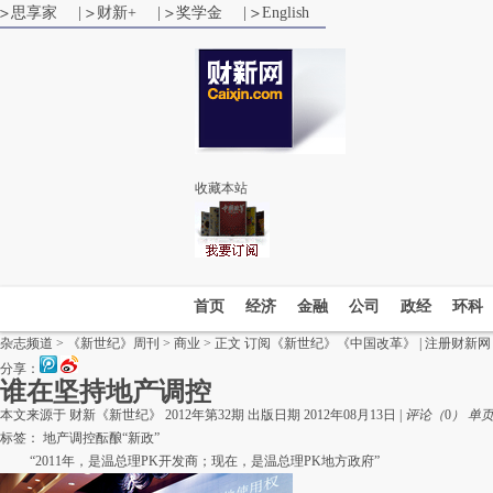
思享家
|
财新+
|
奖学金
|
English
收藏本站
首页
经济
金融
公司
政经
环科
杂志频道
>
《新世纪》周刊
>
商业
> 正文
订阅《新世纪》《中国改革》
|
注册财新网
分享：
谁在坚持地产调控
本文来源于
财新《新世纪》
2012年第32期 出版日期 2012年08月13日 |
评论（
0
）
单
标签：
地产调控酝酿“新政”
“2011年，是温总理PK开发商；现在，是温总理PK地方政府”