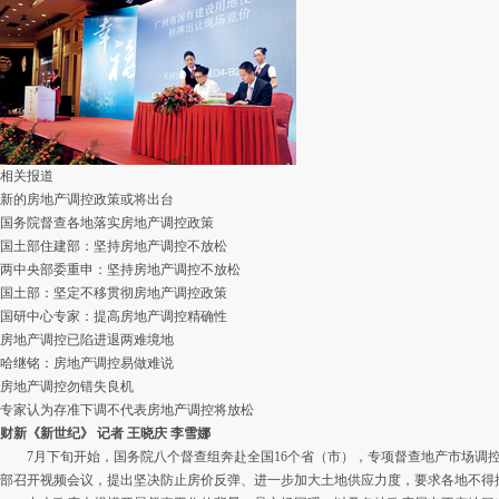
相关报道
新的房地产调控政策或将出台
国务院督查各地落实房地产调控政策
国土部住建部：坚持房地产调控不放松
两中央部委重申：坚持房地产调控不放松
国土部：坚定不移贯彻房地产调控政策
国研中心专家：提高房地产调控精确性
房地产调控已陷进退两难境地
哈继铭：房地产调控易做难说
房地产调控勿错失良机
专家认为存准下调不代表房地产调控将放松
财新《新世纪》
记者 王晓庆 李雪娜
7月下旬开始，国务院八个督查组奔赴全国16个省（市），专项督查地产市场调
部召开视频会议，提出坚决防止房价反弹、进一步加大土地供应力度，要求各地不得