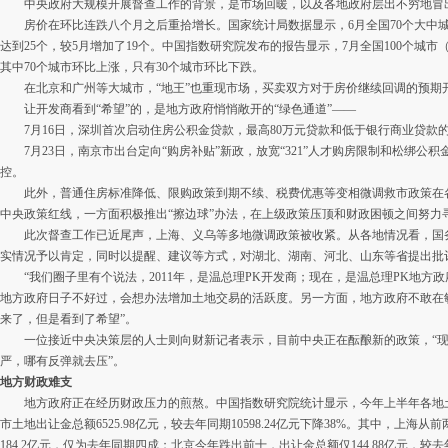
中央政府大规模开展督查工作的背景，是市场回暖，以及各地政府层出不穷地冒出
房价在环比连跌八个月之后重拾增长。国家统计局数据显示，6月全国70个大中
达到25个，较5月增加了19个。中国指数研究院发布的报告显示，7月全国100个城市（
其中70个城市环比上涨，只有30个城市环比下跌。
在北京和广州等大城市，“地王”也重现市场，买卖双方对于房价继续回调的预期
让开发商看到“希望”的，是地方政府悄悄敞开的“绿色通道”——
7月16日，深圳首次启动住房公积金贷款，最高80万元贷款和低于银行商业贷款
7月23日，南京市出台定向“购房补贴”新政，放宽“321”人才购房限制和松绑公
控。
此外，普通住房标准降低、限购政策到期不续、税费优惠等变相微调救市政策在
中央政策红线，一方面积极推出“擦边球”办法，在上级政策压顶和财政困顿之间努力
此次督查工作已近尾声，上海、义乌等多地微调政策被收紧。从各地情况看，国
实情况予以肯定，同时以提醒、建议等方式，对湖北、湖南、河北、山东等省提出批
“我们圈子里有个说法，2011年，是温总理PK开发商；现在，是温总理PK地方政
地方政府日子不好过，会想办法增加土地交易的活跃度。另一方面，地方政府不敢在
来了，但是看到了希望”。
一位接近中央决策层的人士则向财新记者表示，目前中央正在酝酿新的政策，“现
严，哪有反弹就去压”。
地方财政难支
地方政府正在经历财政压力的煎熬。中国指数研究院统计显示，今年上半年各地土
市土地出让金总额6525.98亿元，较去年同期10598.24亿元下降38%。其中，上
184.2亿元，仅为去年同期四成；北京今年跌出前十，出让金总额仅144.88亿元，较去