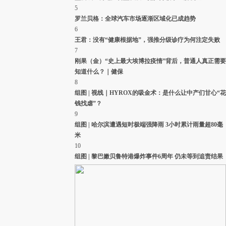
04月21日 09:41
评论(
0
)
5
#财新雅安地震播报#【
学生复课先上心理科
】财新i记者
罗兰贝格：全球汽车市场逐渐区域化已成趋势
胡格、章涛在灾区宝兴中学了解到，该校高三学生今天开
6
始恢复上课。不过学校并没有按照教学进程表的安排上
王君：没有“健康根据地”，强推分级诊疗为何注定失败
课，而是先上心理课，由来自四川大学的心理辅导专家对
7
学生们进行心理辅导。与汶川对比，此次复课较快。且学
刚果（金）“史上最大埃博拉疫情”背后，普通人真正需要
校设施经过评估已可安全使用。
( 财新记者
符燕艳
)
知道什么？｜健保
04月24日 21:49
评论(
0
)
8
#财新雅安地震播报#【
72小时后搜救已不是重点
】财新记
组图 | 视线｜HYROX的吸金术：是什么让中产们甘心“花
者胡格、章涛在灾区了解到，震后72小时后仍会继续搜
钱找虐”？
救，并扩大范围，但搜救已不在是重点，而是转向当地生
9
活的恢复。他们注意到，目前进出车辆更多是在运送救灾
组图 | 哈尔滨遭遇短时极端强降雨 3小时累计雨量超80毫
物资。而即使是很偏僻的地方，虽然车辆偏少，但也有帐
米
篷等救灾物资送达。
( 财新记者
符燕艳
)
10
04月24日 21:44
评论(
0
)
组图 | 黎巴嫩贝鲁特港爆炸事件6周年 仍未等到追责结果
#财新雅安地震播报#财新记者陈宝成、谢海涛12时在龙门
乡龙兴中心学校，遭遇一次体感明显的余震。这所汶川地
震后由香港、马拉西亚和红十字会联合捐献的小学损毁严
重，楼梯明显移位，墙体脱落。
( 财新记者
王婧
)
04月21日 12:15
评论(
0
)
#财新雅安地震播报#财新记者陈宝成在芦山县龙门乡王家