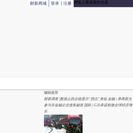
财新商城
登录
注册
#财新雅安地震播报#【
学生复课先上心理科
】财新i记者
胡格、章涛在灾区宝兴中学了解到，该校高三学生今天开
始恢复上课。不过学校并没有按照教学进程表的安排上
课，而是先上心理课，由来自四川大学的心理辅导专家对
学生们进行心理辅导。与汶川对比，此次复课较快。且学
校设施经过评估已可安全使用。
( 财新记者
符燕艳
)
04月24日 21:49
评论(
0
)
#财新雅安地震播报#【
72小时后搜救已不是重点
】财新记
者胡格、章涛在灾区了解到，震后72小时后仍会继续搜
救，并扩大范围，但搜救已不在是重点，而是转向当地生
活的恢复。他们注意到，目前进出车辆更多是在运送救灾
物资。而即使是很偏僻的地方，虽然车辆偏少，但也有帐
篷等救灾物资送达。
( 财新记者
符燕艳
)
编辑推荐
04月24日 21:44
评论(
0
)
财新调查 |数据止跌企稳显示“拐点”来临
金融 | 券商获允
#财新雅安地震播报#财新记者陈宝成、谢海涛12时在龙门
参与非金融企业债务融资
国际 | G20承诺刺激全球经济增
乡龙兴中心学校，遭遇一次体感明显的余震。这所汶川地
长
震后由香港、马拉西亚和红十字会联合捐献的小学损毁严
重，楼梯明显移位，墙体脱落。
( 财新记者
王婧
)
04月21日 12:15
评论(
0
)