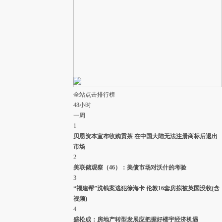
白色棺木在后，多人将母子护送上山。十五六岁的大儿子
一路跪拜，父亲面色沉痛。
( 财新记者
王婧
)
04月21日 10:51
评论(
0
)
#财新雅安地震播报#财新记者陈宝成、谢海涛从芦山县城
发回信息，目前路上非常拥堵，但已经有多架直升飞机前
来救援。10点30分左右，财新记者目击，四架直升飞机已
经起飞。
( 财新记者
王婧
)
04月21日 10:36
评论(
0
)
#财新雅安地震播报#财新记者陈宝成、谢海涛从芦山县城
全站点击排行榜
发来信息称，4月21日早上9点37分左右，他们经历了一场
48小时
余震，持续时间约有二三秒钟，震感明显。路两边的广告
一周
牌震得哗哗直响。据中国地震局，截至21日8时，此次地
1
震共记录到余震1165次，其中3级以上余震67次，5级以上
贝恩资本宣布收购贡茶 在中国大陆无法注册商标后退出
余震3次。
( 财新记者
王婧
)
市场
04月21日 09:49
评论(
0
)
2
#财新雅安地震播报#财新记者陈宝成、谢海涛从芦山县飞
美联储观察（46）：美债市场对沃什的考验
仙关镇凤凰村发来消息，他们刚与李克强总理的车队相向
3
而过。总理车队由武警车开道，两辆抢险车等约三十辆车
“福建帮”洗钱案逃犯徐海卡 伦敦16套房拟被英国没收(含
相随，正从芦山县开往雅安方向。这是早上8点02分，雅
视频)
安地震发生后的整整24小时。人民日报称，李克强将前往
4
成都华西医院慰问伤员。
( 财新记者
王婧
)
盛松成：房地产转型发展应把握好楼宇经济机遇