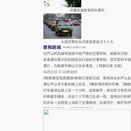
#财新雅安地震播报#财新记者陈宝成在芦山县龙门乡王家
村采访，一户居民称，他们家的房子盖了三四十年，在本
京藏高速恢复双向通车
次地震中房子已经坍塌，无法居住，目前他们住在官方捐
赠的帐篷中，生活必需物品可以得到满足。
( 财新记者
王婧
)
04月21日 11:27
评论(
0
)
#财新雅安地震播报#财新记者牛光发回消息称，从雅安前
太原武警街头武装巡逻保卫十八大
往芦山的高速和国道均有严格的交通管制。据雅安日报，
多条通往重灾区的路段实行临时交通管制。货车暂时不能
通行，为救援车辆让出生命通道。
( 财新记者
王婧
)
04月21日 11:22
评论(
0
)
#财新雅安地震播报#财新记者陈宝成、谢海涛在从芦山县
通往芦山河大桥的路上目击，5辆装满武警的车辆、2辆救
护车被堵在路上近一个小时。道路狭窄，来自官方和民间
的救援车辆多，在这个十字路口乱成一团。选择步行的村
民亦在一定程度上加剧了交通拥堵。在通话中，救护车呼
啸声此起彼伏。
( 财新记者
王婧
)
04月21日 11:06
评论(
0
)
#财新雅安地震播报#财新记者谢海涛、陈宝成目击，21日
上午10点左右，在芦山县城金华社区举行葬礼。地震中，
母亲罗文婧为了救熟睡的2岁儿子乐晨旭，双双遇难。今
日，几十个人抬着母亲黑色棺木在前，七八个人抬着儿子