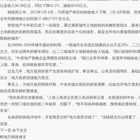
让金收入94.58亿元，同比下降42.2%，减收69.05亿元。
财政部公布，2012年1月-6月，与房地产相关的税收收入下降。1月-6月契税、房地产
去年同期增速分别回落37.4和27.9个百分点。
世联地产今年初完成了一份报告，通过测算城市土地财政的依赖程度指出，最有意
土地财政的依赖程度最高，而且依赖度排在前十位的城市，都是去年传出要被限购限
限购的城市”。
在2009年-2010年楼市最好的时期，一线城市在全国总销量的占比不足20%，
主力。但长达两年的楼市调控，让二三线城市土地财政的收入锐减。“我们前段时间
60亿元。”中原地产策略总监周曜告诉财新记者，“我们去常州考察，发现常州税收
上报。珠海、杭州财政都非常吃紧。”
过去几年，地方政府的资产负债表持续扩张，事业单位、公务员待遇增长，基础
支出，地方政府偿债能力受压。
事实上，为地方政府财政纾困，中央亦做出相应的政策调整，比如允许地方债发
政的高度依赖积重难返。
“现在政府在加紧收税。”上述上海房企负责人告诉财新记者，在税源好的年份，
求把一些部门项目放到第二年核算，但眼下，“恨不得各种税都收，预售账款要收税
常高”。
从政府的收税冲动中，开发商意识到“地方政府没钱了”。“没钱就没办法再紧了，
说道。
下一页
余下全文
01
地方财政难支