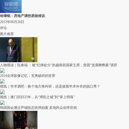
哈继铭：房地产调控易做难说
2012年06月26日
评论
图片推荐
人物视读｜阮春福 ：被“纪律处分”的越南前国家主席，曾因“贪腐舞弊案”请辞
2024全球影像记忆：支离破碎的世界
视线｜学术酒吧：换个地方卷科研，还是披着学术外衣的脱口秀？
视线｜澳门回归25年，从“博彩之城”到“掌上明珠”
韩国国会通过尹锡悦总统弹劾案 多地民众欢呼庆祝