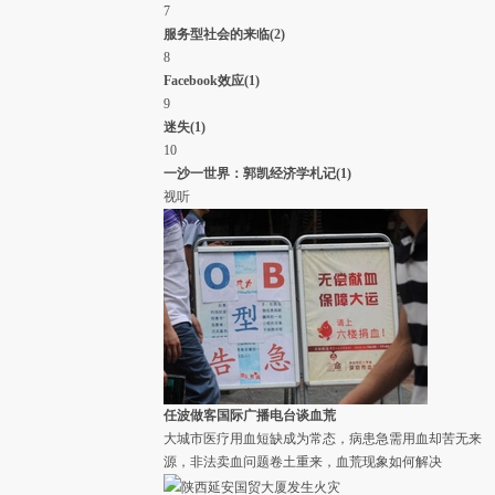
7
一路跪拜，父亲面色沉痛。
( 财新记者
王婧
)
服务型社会的来临
(2)
04月21日 10:51
评论(
0
)
8
#财新雅安地震播报#财新记者陈宝成、谢海涛从芦山县城
Facebook效应
(1)
发回信息，目前路上非常拥堵，但已经有多架直升飞机前
9
来救援。10点30分左右，财新记者目击，四架直升飞机已
迷失
(1)
经起飞。
( 财新记者
王婧
)
10
04月21日 10:36
评论(
0
)
一沙一世界：郭凯经济学札记
(1)
#财新雅安地震播报#财新记者陈宝成、谢海涛从芦山县城
视听
发来信息称，4月21日早上9点37分左右，他们经历了一场
余震，持续时间约有二三秒钟，震感明显。路两边的广告
牌震得哗哗直响。据中国地震局，截至21日8时，此次地
震共记录到余震1165次，其中3级以上余震67次，5级以上
余震3次。
( 财新记者
王婧
)
04月21日 09:49
评论(
0
)
#财新雅安地震播报#财新记者陈宝成、谢海涛从芦山县飞
仙关镇凤凰村发来消息，他们刚与李克强总理的车队相向
而过。总理车队由武警车开道，两辆抢险车等约三十辆车
相随，正从芦山县开往雅安方向。这是早上8点02分，雅
任波做客国际广播电台谈血荒
安地震发生后的整整24小时。人民日报称，李克强将前往
大城市医疗用血短缺成为常态，病患急需用血却苦无来
成都华西医院慰问伤员。
( 财新记者
王婧
)
源，非法卖血问题卷土重来，血荒现象如何解决
04月21日 09:41
评论(
0
)
陕西延安国贸大厦发生火灾