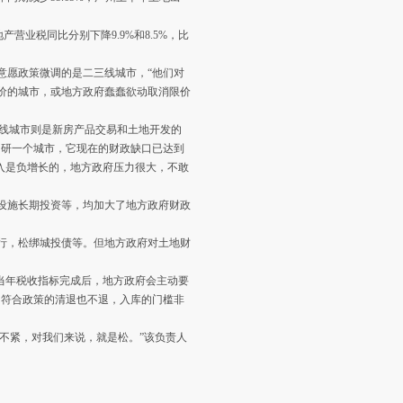
营业税同比分别下降9.9%和8.5%，比
愿政策微调的是二三线城市，“他们对
价的城市，或地方政府蠢蠢欲动取消限价
二三线城市则是新房产品交易和土地开发的
调研一个城市，它现在的财政缺口已达到
收入是负增长的，地方政府压力很大，不敢
设施长期投资等，均加大了地方政府财政
行，松绑城投债等。但地方政府对土地财
当年税收指标完成后，地方政府会主动要
，符合政策的清退也不退，入库的门槛非
不紧，对我们来说，就是松。”该负责人