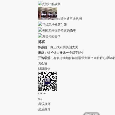
周鸿祎的战争
轨道交通再掀热潮
寻找新增长新引擎
美国迎来强势圣诞购物季
惠普何处去？
博客
陈燕妮
：
网上找到的美国丈夫
王烁
：
钱挣钱人挣钱一个都不能少
开智学堂
：
有氧运动如何铸就最强大脑？来听听心理学家
怎么说
财新微信
iphone
rss
腾讯微博
新浪微博