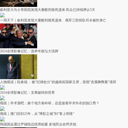
叙利亚大马士革医院发现大量酷刑致死遗体 民众已持续辨认5天
一周天下｜叙利亚发现大量酷刑致死遗体、俄军三防部队司令被炸身亡
2024全球影像记忆：选举年政坛大洗牌
人物视读｜阮春福 ：被“纪律处分”的越南前国家主席，曾因“贪腐舞弊案”请辞
2024全球影像记忆：支离破碎的世界
视线｜学术酒吧：换个地方卷科研，还是披着学术外衣的脱口秀？
视线｜澳门回归25年，从“博彩之城”到“掌上明珠”
韩国国会通过尹锡悦总统弹劾案 多地民众欢呼庆祝