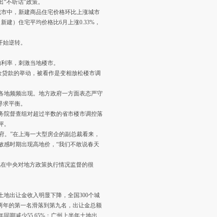
“不听话”政策。
城市中，新建商品住宅价格环比上涨城市
新建）住宅平均价格比6月上涨0.33%，
开始逆转。
的利率，刺激当地楼市。
积金贷款的举动，被看作是变相放松楼市调
各地频频出现。地方政府一方面表态严守
寻求平衡。
务院督查组对超过半数的省市楼市调控落
评。
府。”在上海一大型房企的副总裁看来，
敏感时期出现高地价，“我们不敢说春天
在中央对地方政策执行情况监督的很
地出让金收入明显下降，全国300个城
海从前两年的第一名滑落到第九名，出让金总额
年同期减少55.65%；广州上半年土地出