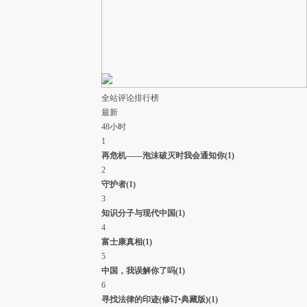
村采访，一户居民称，他们家的房子盖了三四十年，在本
次地震中房子已经坍塌，无法居住，目前他们住在官方捐
赠的帐篷中，生活必需物品可以得到满足。
( 财新记者
王婧
)
04月21日 11:27
评论(
0
)
#财新雅安地震播报#财新记者牛光发回消息称，从雅安前
往芦山的高速和国道均有严格的交通管制。据雅安日报，
全站评论排行榜
多条通往重灾区的路段实行临时交通管制。货车暂时不能
最新
通行，为救援车辆让出生命通道。
( 财新记者
王婧
)
48小时
04月21日 11:22
评论(
0
)
1
#财新雅安地震播报#财新记者陈宝成、谢海涛在从芦山县
再危机——泡沫破灭时我会通知你
(1)
通往芦山河大桥的路上目击，5辆装满武警的车辆、2辆救
2
护车被堵在路上近一个小时。道路狭窄，来自官方和民间
守护者
(1)
的救援车辆多，在这个十字路口乱成一团。选择步行的村
3
民亦在一定程度上加剧了交通拥堵。在通话中，救护车呼
知识分子与现代中国
(1)
啸声此起彼伏。
( 财新记者
王婧
)
4
04月21日 11:06
评论(
0
)
富士康真相
(1)
#财新雅安地震播报#财新记者谢海涛、陈宝成目击，21日
5
上午10点左右，在芦山县城金华社区举行葬礼。地震中，
中国，我误解你了吗
(1)
母亲罗文婧为了救熟睡的2岁儿子乐晨旭，双双遇难。今
6
日，几十个人抬着母亲黑色棺木在前，七八个人抬着儿子
寻找法律的印迹(修订•典藏版)
(1)
白色棺木在后，多人将母子护送上山。十五六岁的大儿子