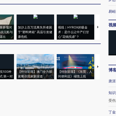
易峘
视
致多瑙河
加沙上百万流离失所者困
视线｜HYROX的吸金
马航飞行员
二战沉船与
于“塑料烤箱” 高温引发健
术：是什么让中产们甘
粒摇头丸 尿
露出
康危机
心“花钱找虐”？
毒品
【推广】走
博
找100种
【特别呈现】澳门全力探
【特别呈现】《东莞，人
会，让数智科
式·第一对
索葡语国家新渠道
间便利店》倾情上线
业
唐涯
知识
受伤
丁金