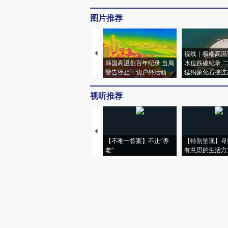
图片推荐
视线｜极端高温
韩国高温创百年纪录 当局
水位跌破纪录 
警告停止一切户外活动
猛犸象化石接连
视听推荐
【不唯一答案】不止“养
【特别呈现】寻
老”
有意思的生活方