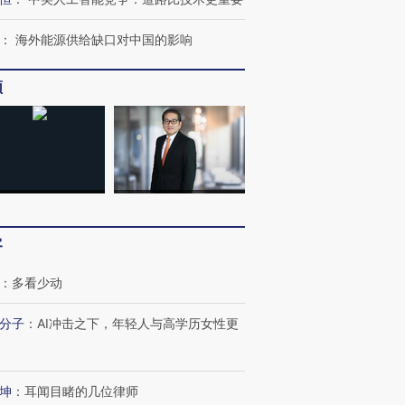
：
海外能源供给缺口对中国的影响
频
跨国走私7万
视线｜被称为“蟑螂”的印
视线｜“入侵”还是“人道危
检体内含3种
度Z世代 用街头抗争将教
机”？难民潮撕裂西班牙
秘鲁纳斯
育部长拱下台
飞地休达
13人遇难
进第四届链博
【商旅对话】华住集团
客
技“链”接产
【特别呈现】寻找100种
CFO：不靠规模取胜，华
【特别呈
有意思的生活方式·第三对
住三大增长引擎是什么？
有意思的
：
多看少动
分子
：
AI冲击之下，年轻人与高学历女性更
坤
：
耳闻目睹的几位律师