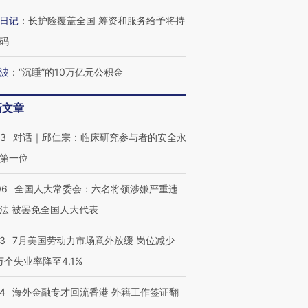
日记
：
长护险覆盖全国 筹资和服务给予将持
码
波
：
“沉睡”的10万亿元公积金
新文章
53
对话｜邱仁宗：临床研究参与者的安全永
第一位
06
全国人大常委会：六名将领涉嫌严重违
法 被罢免全国人大代表
43
7月美国劳动力市场意外放缓 岗位减少
3万个失业率降至4.1%
14
海外金融专才回流香港 外籍工作签证翻