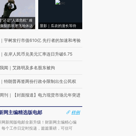
侵”还是“人道危机” 难
撕裂西班牙飞地休达
显影｜瓜农的漫长等待
｜
宇树发行市值610亿 先行者的加速和考验
｜
在岸人民币兑美元汇率连日升破6.75
我闻
｜
艾路明及多名股东被拘
｜
特朗普再签两份行政令限制出生公民权
周刊
｜
【封面报道】电力现货市场元年突进
新网主编精选版电邮
样例
新网新闻版电邮全新升级！财新网主编精心编
，每个工作日定时投递，篇篇重磅，可信可
。