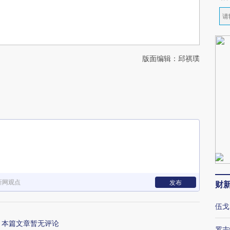
版面编辑：邱祺璞
新网观点
发布
财
伍戈
本篇文章暂无评论
罗志