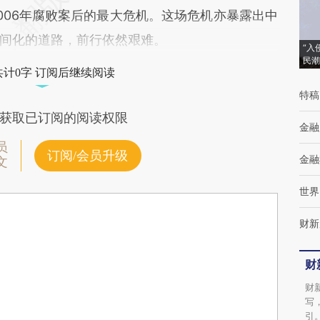
006年腐败案后的最大危机。这场危机亦暴露出中
间化的道路，前行依然艰难。
“入
民潮
共计0字 订阅后继续阅读
特稿
获取已订阅的阅读权限
金融
员
订阅/会员升级
金融
文
世界
财新
财
财
写
引