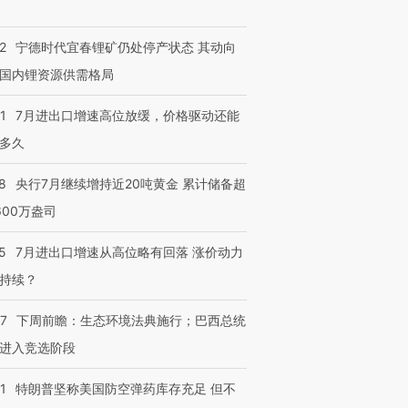
2
宁德时代宜春锂矿仍处停产状态 其动向
国内锂资源供需格局
1
7月进出口增速高位放缓，价格驱动还能
多久
8
央行7月继续增持近20吨黄金 累计储备超
600万盎司
5
7月进出口增速从高位略有回落 涨价动力
持续？
07
下周前瞻：生态环境法典施行；巴西总统
进入竞选阶段
1
特朗普坚称美国防空弹药库存充足 但不