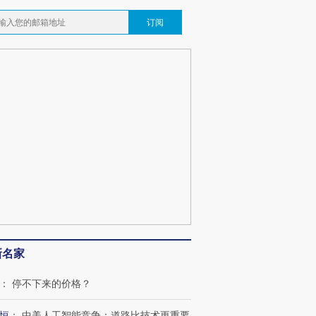
订阅
新名家
：
停不下来的价格？
恒
：
中美人工智能竞争：道路比技术更重要