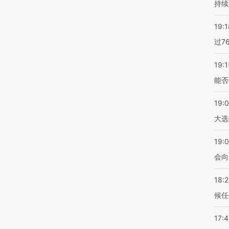
持续
19:1
过7
19:1
能否
19:
大选
19:0
会向
18:
候任
17: