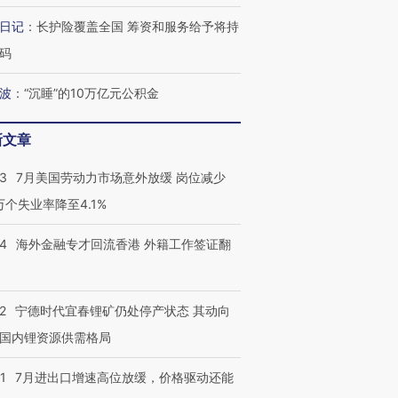
有意思的生活方式·第三对
住三大增长引擎是什么？
有意思的
日记
：
长护险覆盖全国 筹资和服务给予将持
码
波
：
“沉睡”的10万亿元公积金
新文章
43
7月美国劳动力市场意外放缓 岗位减少
3万个失业率降至4.1%
14
海外金融专才回流香港 外籍工作签证翻
2
宁德时代宜春锂矿仍处停产状态 其动向
国内锂资源供需格局
1
7月进出口增速高位放缓，价格驱动还能