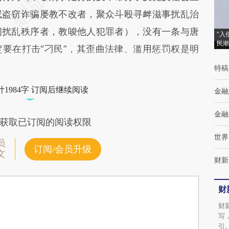
氓盗窃诈骗屡教不改者，聚众斗殴寻衅滋事扰乱治
闹扰乱秩序者，教唆他人犯罪者），没有一条与唐
“入
民潮
要在打击“刁民”，其歪曲法律、滥用惩罚权是明
特稿
1984字 订阅后继续阅读
金融
金融
获取已订阅的阅读权限
世界
员
订阅/会员升级
文
财新
财
财
写
引