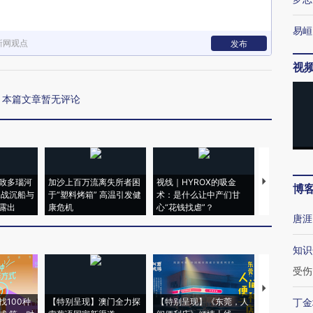
易峘
新网观点
发布
视
本篇文章暂无评论
致多瑙河
加沙上百万流离失所者困
视线｜HYROX的吸金
马航飞行员
博
二战沉船与
于“塑料烤箱” 高温引发健
术：是什么让中产们甘
粒摇头丸 尿
露出
康危机
心“花钱找虐”？
毒品
唐涯
知识
受伤
【推广】走
找100种
【特别呈现】澳门全力探
【特别呈现】《东莞，人
会，让数智科
丁金