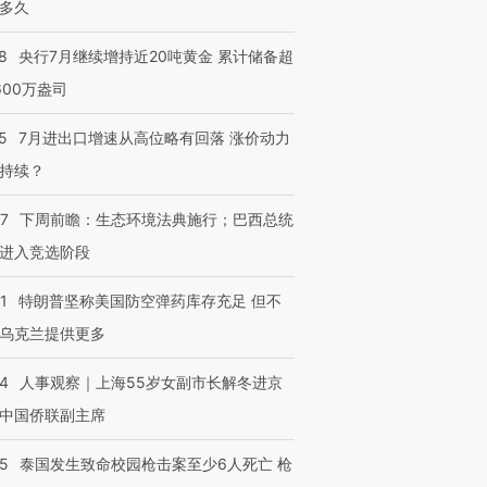
多久
8
央行7月继续增持近20吨黄金 累计储备超
600万盎司
5
7月进出口增速从高位略有回落 涨价动力
持续？
07
下周前瞻：生态环境法典施行；巴西总统
进入竞选阶段
1
特朗普坚称美国防空弹药库存充足 但不
乌克兰提供更多
24
人事观察｜上海55岁女副市长解冬进京
中国侨联副主席
45
泰国发生致命校园枪击案至少6人死亡 枪