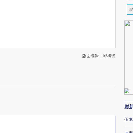
版面编辑：邱祺璞
财
伍戈
罗志