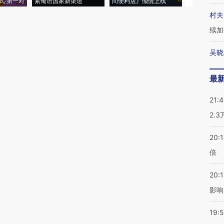
式·第一对
索葡语国家新渠道
间便利店》倾情上线
业
村夫
续加
吴晓
最
21:
2.
20:
倍
20:1
影响
19:5