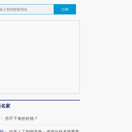
订阅
新名家
：
停不下来的价格？
恒
：
中美人工智能竞争：道路比技术更重要