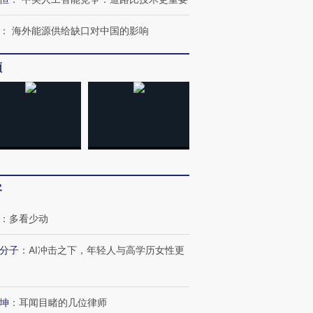
：
海外能源供给缺口对中国的影响
频
跨国走私7万
视线｜被称为“蟑螂”的印
视线｜“入侵”还是“人道危
客
检体内含3种
度Z世代 用街头抗争将教
机”？难民潮撕裂西班牙
秘鲁纳斯
育部长拱下台
飞地休达
13人遇难
：
多看少动
分子
：
AI冲击之下，年轻人与高学历女性更
进第四届链博
【商旅对话】华住集团
技“链”接产
坤
：
耳闻目睹的几位律师
【特别呈现】寻找100种
CFO：不靠规模取胜，华
【特别呈