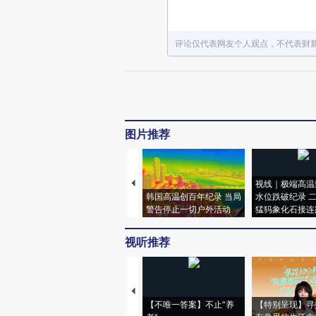
评论仅代表网友个人观点，不代表财
图片推荐
视线｜极端高温
韩国高温创百年纪录 当局
水位跌破纪录 
警告停止一切户外活动
猛犸象化石接连
视听推荐
【不唯一答案】不止“养
【特别呈现】寻