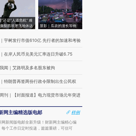
侵”还是“人道危机” 难
撕裂西班牙飞地休达
显影｜瓜农的漫长等待
｜
宇树发行市值610亿 先行者的加速和考验
｜
在岸人民币兑美元汇率连日升破6.75
我闻
｜
艾路明及多名股东被拘
｜
特朗普再签两份行政令限制出生公民权
周刊
｜
【封面报道】电力现货市场元年突进
新网主编精选版电邮
样例
新网新闻版电邮全新升级！财新网主编精心编
，每个工作日定时投递，篇篇重磅，可信可
。