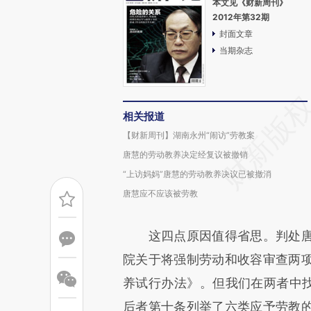
本文见《财新周刊》
2012年第32期
封面文章
当期杂志
相关报道
【财新周刊】湖南永州“闹访”劳教案
唐慧的劳动教养决定经复议被撤销
“上访妈妈”唐慧的劳动教养决议已被撤消
唐慧应不应该被劳教
这四点原因值得省思。判处唐
院关于将强制劳动和收容审查两
养试行办法》。但我们在两者中找
后者第十条列举了六类应予劳教