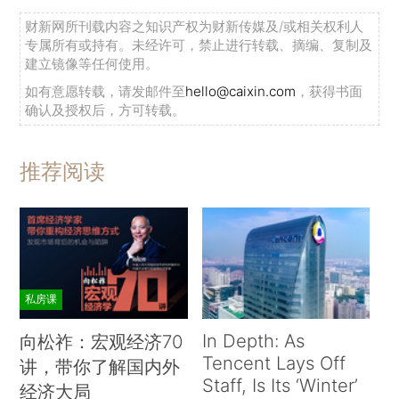
财新网所刊载内容之知识产权为财新传媒及/或相关权利人
专属所有或持有。未经许可，禁止进行转载、摘编、复制及
建立镜像等任何使用。
如有意愿转载，请发邮件至
hello@caixin.com
，获得书面
确认及授权后，方可转载。
推荐阅读
私房课
In Depth: As
向松祚：宏观经济70
Tencent Lays Off
讲，带你了解国内外
Staff, Is Its ‘Winter’
经济大局