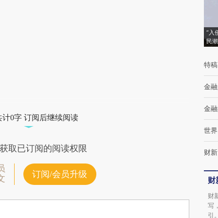
“入
民潮
特稿
金融
金融
共计0字 订阅后继续阅读
世界
获取已订阅的阅读权限
财新
员
订阅/会员升级
文
财
财
写
引