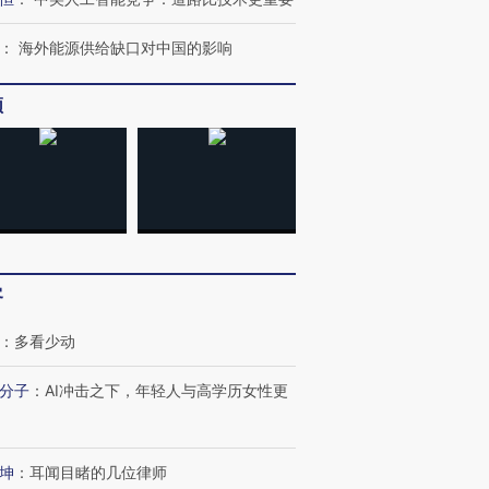
：
海外能源供给缺口对中国的影响
频
跨国走私7万
视线｜被称为“蟑螂”的印
视线｜“入侵”还是“人道危
检体内含3种
度Z世代 用街头抗争将教
机”？难民潮撕裂西班牙
秘鲁纳斯
客
育部长拱下台
飞地休达
13人遇难
：
多看少动
分子
：
AI冲击之下，年轻人与高学历女性更
进第四届链博
【商旅对话】华住集团
技“链”接产
【特别呈现】寻找100种
CFO：不靠规模取胜，华
【特别呈
坤
：
耳闻目睹的几位律师
有意思的生活方式·第三对
住三大增长引擎是什么？
有意思的