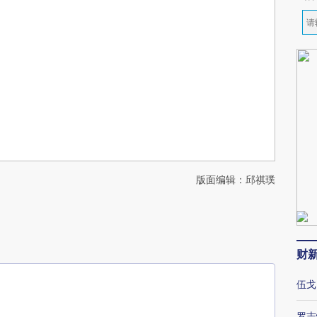
版面编辑：邱祺璞
财
伍戈
罗志