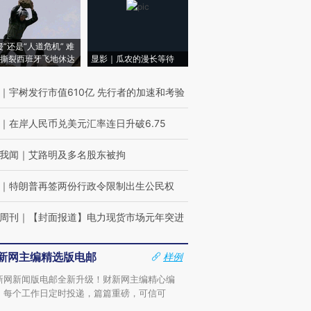
侵”还是“人道危机” 难
撕裂西班牙飞地休达
显影｜瓜农的漫长等待
｜
宇树发行市值610亿 先行者的加速和考验
｜
在岸人民币兑美元汇率连日升破6.75
我闻
｜
艾路明及多名股东被拘
｜
特朗普再签两份行政令限制出生公民权
周刊
｜
【封面报道】电力现货市场元年突进
新网主编精选版电邮
样例
新网新闻版电邮全新升级！财新网主编精心编
，每个工作日定时投递，篇篇重磅，可信可
。