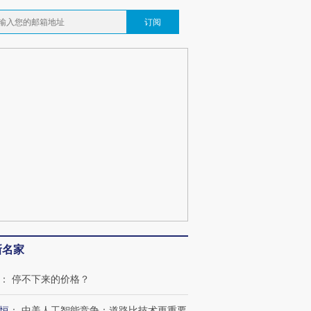
订阅
新名家
：
停不下来的价格？
恒
：
中美人工智能竞争：道路比技术更重要