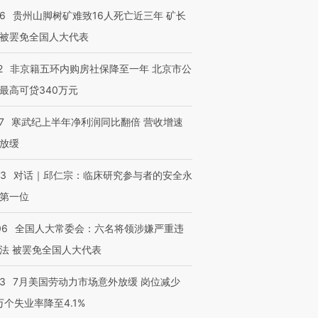
36
贵州山脚树矿难致16人死亡近三年 矿长
被罢免全国人大代表
2
非京籍五环内购房社保降至一年 北京市公
最高可贷340万元
7
寒武纪上半年净利润同比翻倍 营收增速
放缓
53
对话｜邱仁宗：临床研究参与者的安全永
第一位
06
全国人大常委会：六名将领涉嫌严重违
法 被罢免全国人大代表
43
7月美国劳动力市场意外放缓 岗位减少
3万个失业率降至4.1%