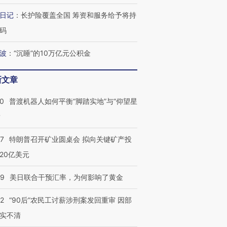
日记
：
长护险覆盖全国 筹资和服务给予将持
码
波
：
“沉睡”的10万亿元公积金
新文章
00
普渡机器人如何平衡“脚踏实地”与“仰望星
？
57
特朗普召开矿业圆桌会 拟向关键矿产投
20亿美元
09
美日联合干预汇率，为何影响了黄金
32
“90后”农民工讨薪涉刑案发回重审 因部
实不清