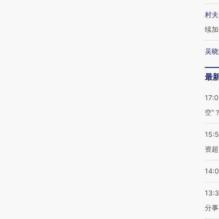
村夫
续加
吴晓
最
17:
空”
15:
资超
14:
13:
分事