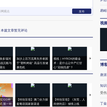
易峘
新网观点
发布
视
本篇文章暂无评论
致多瑙河
加沙上百万流离失所者困
视线｜HYROX的吸金
马航飞行员
二战沉船与
于“塑料烤箱” 高温引发健
术：是什么让中产们甘
粒摇头丸 尿
博
露出
康危机
心“花钱找虐”？
毒品
唐涯
知识
受伤
【推广】走
找100种
【特别呈现】澳门全力探
【特别呈现】《东莞，人
会，让数智科
丁金
式·第一对
索葡语国家新渠道
间便利店》倾情上线
业