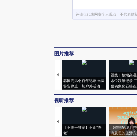
评论仅代表网友个人观点，不代表财
图片推荐
视线｜极端高温
韩国高温创百年纪录 当局
水位跌破纪录 
警告停止一切户外活动
猛犸象化石接连
视听推荐
【不唯一答案】不止“养
【特别呈现】寻
老”
有意思的生活方