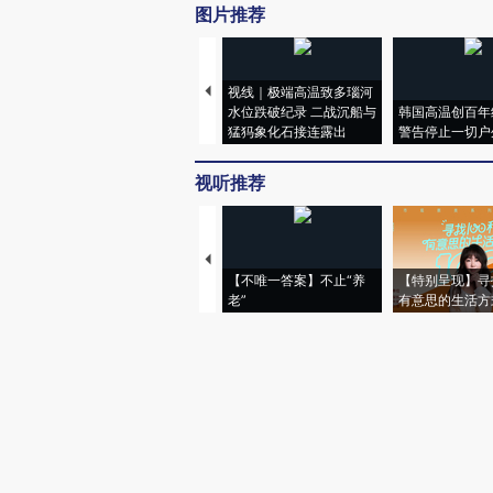
图片推荐
视线｜极端高温致多瑙河
水位跌破纪录 二战沉船与
韩国高温创百年
猛犸象化石接连露出
警告停止一切户
视听推荐
【不唯一答案】不止“养
【特别呈现】寻
老”
有意思的生活方