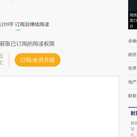
视线
度Z
共计0字 订阅后继续阅读
台
金融
获取已订阅的阅读权限
政经
员
订阅/会员升级
文
世界
地产
财新
财
财
写
引