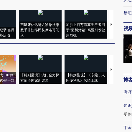
易峘
西班牙休达进入紧急状态
加沙上百万流离失所者困
马航飞行员
视
纪录 当局
数千非法移民从摩洛哥闯
于“塑料烤箱” 高温引发健
粒摇头丸 尿
外活动
入
康危机
毒品
【推广】走
找100种
【特别呈现】澳门全力探
【特别呈现】《东莞，人
会，让数智科
博
式·第一对
索葡语国家新渠道
间便利店》倾情上线
业
唐涯
知识
受伤
丁金