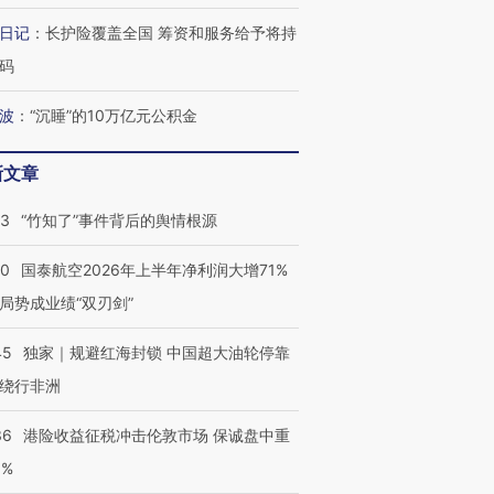
日记
：
长护险覆盖全国 筹资和服务给予将持
码
波
：
“沉睡”的10万亿元公积金
新文章
13
“竹知了”事件背后的舆情根源
10
国泰航空2026年上半年净利润大增71%
局势成业绩“双刃剑”
45
独家｜规避红海封锁 中国超大油轮停靠
绕行非洲
36
港险收益征税冲击伦敦市场 保诚盘中重
3%