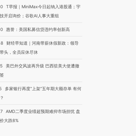
20
T早报｜MiniMax今日起纳入港股通；宇
技开启询价；谷歌AI人事大重组
30
惠誉：美国私募信贷违约率创新高
48
财经早知道｜河南带薪休假新政：领导
带头，全员应休尽休
05
美巴外交风波再升级 巴西驻美大使遭撤
签
5
多家银行再度“上架”五年期大额存单 有何
？
37
AMD二季度业绩超预期难抑市场担忧 盘
价大跌8%