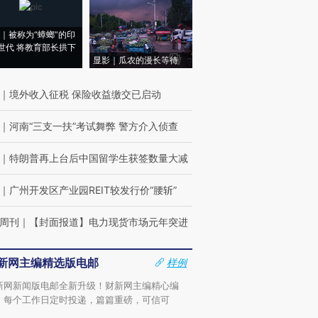
｜被称为“蟑螂”的印
世代 将教育部长拱下
显影｜瓜农的漫长等待
｜
境外收入征税 保险收益缴交已启动
｜
河南“三支一扶”考试舞弊 警方介入侦查
｜
特朗普再上台后中国留学生获签数量大减
｜
广州开发区产业园REIT较发行价“腰斩”
周刊
｜
【封面报道】电力现货市场元年突进
新网主编精选版电邮
样例
新网新闻版电邮全新升级！财新网主编精心编
，每个工作日定时投递，篇篇重磅，可信可
。