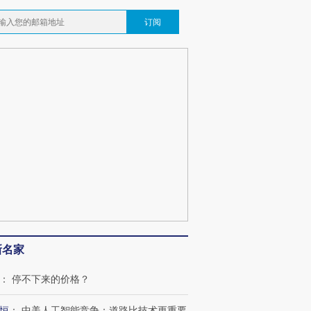
订阅
新名家
：
停不下来的价格？
恒
：
中美人工智能竞争：道路比技术更重要