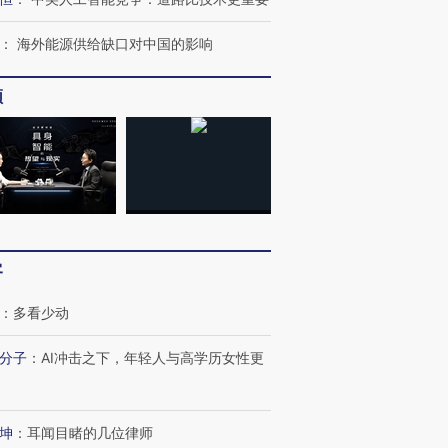
：
海外能源供给缺口对中国的影响
跨国走私7万
视线｜HY
频
检体内含3种
泽连斯基密集出访美英 索
秘鲁纳斯卡观光飞机坠毁
术：是什
要防空导弹“救急”
13人遇难
心“花钱找
进第四届链博
【商旅对话】华住集团
技“链”接产
【特别呈现】寻找100种
CFO：不靠规模取胜，华
【特别呈
客
有意思的生活方式·第三对
住三大增长引擎是什么？
有意思的
：
多看少动
分子
：
AI冲击之下，年轻人与高学历女性更
坤
：
耳闻目睹的几位律师