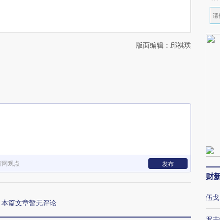
版面编辑：邱祺璞
新网观点
发布
财
伍戈
本篇文章暂无评论
罗志