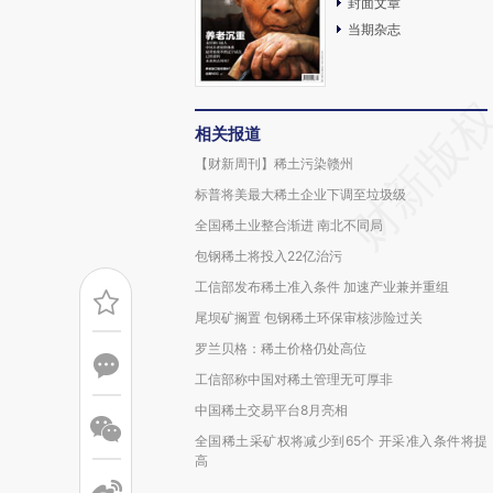
封面文章
当期杂志
相关报道
【财新周刊】稀土污染赣州
标普将美最大稀土企业下调至垃圾级
全国稀土业整合渐进 南北不同局
包钢稀土将投入22亿治污
工信部发布稀土准入条件 加速产业兼并重组
尾坝矿搁置 包钢稀土环保审核涉险过关
罗兰贝格：稀土价格仍处高位
工信部称中国对稀土管理无可厚非
中国稀土交易平台8月亮相
全国稀土采矿权将减少到65个 开采准入条件将提
高