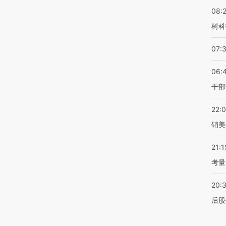
08:
树科
07:
06:
干部
22:
销美
21:1
考量
20:
后股